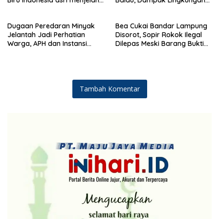
Selatan gelar aksi bersih-
HUT Demokrat ke 25 Tahun
Kian Dikeluhkan
bersih pantai dan menanam
pohon
Dugaan Peredaran Minyak
Bea Cukai Bandar Lampung
Jelantah Jadi Perhatian
Disorot, Sopir Rokok Ilegal
Warga, APH dan Instansi
Dilepas Meski Barang Bukti
Terkait Diminta Turun
Disita
Langsung
Tambah Komentar