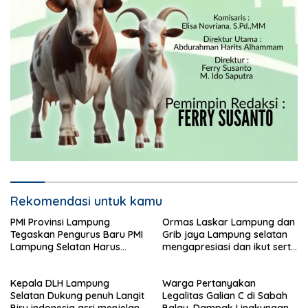
Rekomendasi untuk kamu
PMI Provinsi Lampung
Ormas Laskar Lampung dan
Tegaskan Pengurus Baru PMI
Grib jaya Lampung selatan
Lampung Selatan Harus
mengapresiasi dan ikut serta
Responsif dalam Aksi
Menjelang HUT Partai
Kemanusiaan
Demokrat ke 25 tahun, DPC
Kepala DLH Lampung
Warga Pertanyakan
(dewan pimpinan cabang)
Selatan Dukung penuh Langit
Legalitas Galian C di Sabah
Partai Demokrat Lampung
Biru indonesia asri menjelang
Balau, Dampak Lingkungan