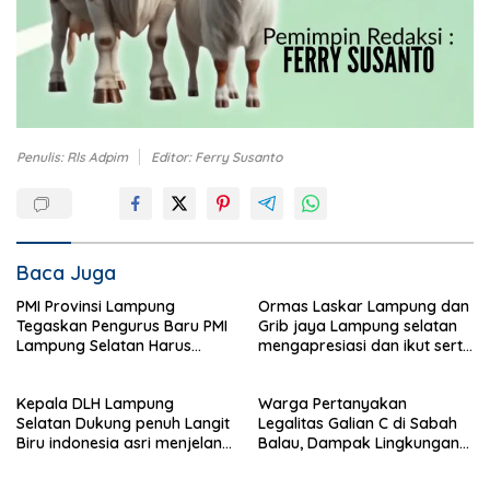
Penulis: Rls Adpim
Editor: Ferry Susanto
Baca Juga
PMI Provinsi Lampung
Ormas Laskar Lampung dan
Tegaskan Pengurus Baru PMI
Grib jaya Lampung selatan
Lampung Selatan Harus
mengapresiasi dan ikut serta
Responsif dalam Aksi
Menjelang HUT Partai
Kemanusiaan
Demokrat ke 25 tahun, DPC
Kepala DLH Lampung
Warga Pertanyakan
(dewan pimpinan cabang)
Selatan Dukung penuh Langit
Legalitas Galian C di Sabah
Partai Demokrat Lampung
Biru indonesia asri menjelang
Balau, Dampak Lingkungan
Selatan gelar aksi bersih-
HUT Demokrat ke 25 Tahun
Kian Dikeluhkan
bersih pantai dan menanam
pohon