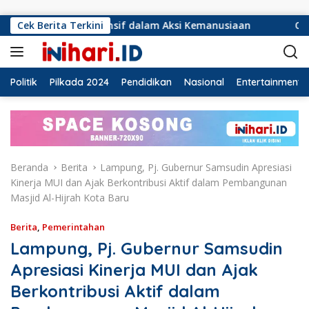
Langsung ke konten
sponsif dalam Aksi Kemanusiaan
Cek Berita Terkini
Ormas Laskar Lampung
Politik
Pilkada 2024
Pendidikan
Nasional
Entertainment
Beranda
Berita
Lampung, Pj. Gubernur Samsudin Apresiasi
Kinerja MUI dan Ajak Berkontribusi Aktif dalam Pembangunan
Masjid Al-Hijrah Kota Baru
Berita
,
Pemerintahan
Lampung, Pj. Gubernur Samsudin
Apresiasi Kinerja MUI dan Ajak
Berkontribusi Aktif dalam