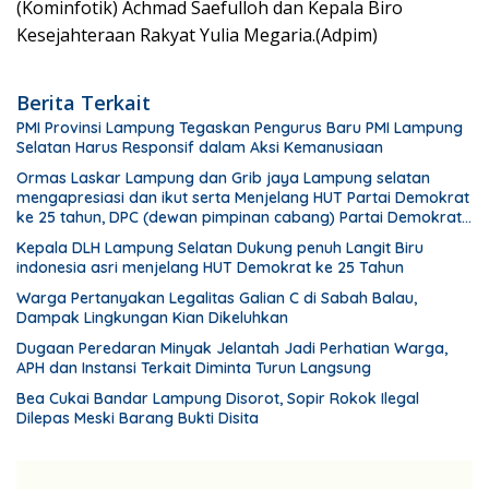
(Kominfotik) Achmad Saefulloh dan Kepala Biro
Kesejahteraan Rakyat Yulia Megaria.(Adpim)
Berita Terkait
PMI Provinsi Lampung Tegaskan Pengurus Baru PMI Lampung
Selatan Harus Responsif dalam Aksi Kemanusiaan
Ormas Laskar Lampung dan Grib jaya Lampung selatan
mengapresiasi dan ikut serta Menjelang HUT Partai Demokrat
ke 25 tahun, DPC (dewan pimpinan cabang) Partai Demokrat
Lampung Selatan gelar aksi bersih-bersih pantai dan
Kepala DLH Lampung Selatan Dukung penuh Langit Biru
menanam pohon
indonesia asri menjelang HUT Demokrat ke 25 Tahun
Warga Pertanyakan Legalitas Galian C di Sabah Balau,
Dampak Lingkungan Kian Dikeluhkan
Dugaan Peredaran Minyak Jelantah Jadi Perhatian Warga,
APH dan Instansi Terkait Diminta Turun Langsung
Bea Cukai Bandar Lampung Disorot, Sopir Rokok Ilegal
Dilepas Meski Barang Bukti Disita