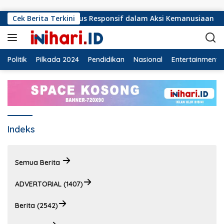
Langsung ke konten
ng Selatan Harus Responsif dalam Aksi Kemanusiaan
Cek Berita Terkini
O
Politik
Pilkada 2024
Pendidikan
Nasional
Entertainment
Indeks
Semua Berita
ADVERTORIAL (1407)
Berita (2542)