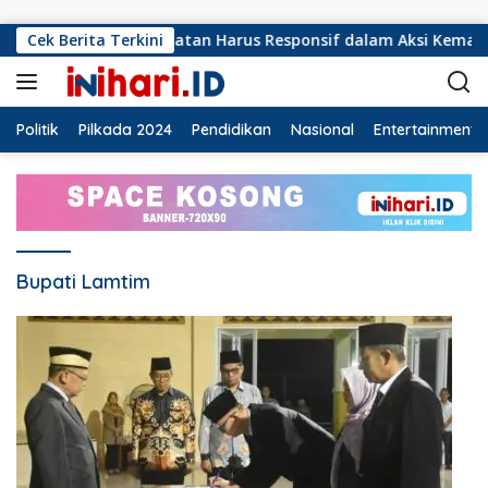
Langsung ke konten
u PMI Lampung Selatan Harus Responsif dalam Aksi Kemanusia
Cek Berita Terkini
Politik
Pilkada 2024
Pendidikan
Nasional
Entertainment
Bupati Lamtim