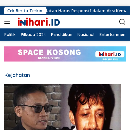
Langsung ke konten
 PMI Lampung Selatan Harus Responsif dalam Aksi Kemanusiaa
Cek Berita Terkini
Politik
Pilkada 2024
Pendidikan
Nasional
Entertainment
Kejahatan