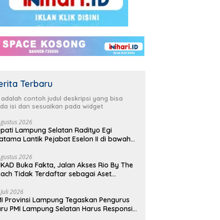
s Laskar Lampung dan
Kepala DLH Lampung Selatan
W
jaya Lampung selatan
Dukung penuh Langit Biru
G
erita Terbaru
presiasi dan ikut serta
indonesia asri menjelang HUT
D
lang HUT Partai
Demokrat ke 25 Tahun
D
i adalah contoh judul deskripsi yang bisa
krat ke 25 tahun, DPC
da isi dan sesuaikan pada widget
an pimpinan cabang)
ai Demokrat Lampung
Agustus 2026
pati Lampung Selatan Radityo Egi
an gelar aksi bersih-
atama Lantik Pejabat Eselon II di bawah
ih pantai dan menanam
yover Natar
n
Agustus 2026
KAD Buka Fakta, Jalan Akses Rio By The
ach Tidak Terdaftar sebagai Aset
merintah Daerah
 Juli 2026
I Provinsi Lampung Tegaskan Pengurus
ru PMI Lampung Selatan Harus Responsif
lam Aksi Kemanusiaan