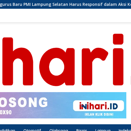
an Harus Responsif dalam Aksi Kemanusiaan
Ormas Las
ndidikan
Otomotif
Olahraga
Bisnis
Lainnya
Indek