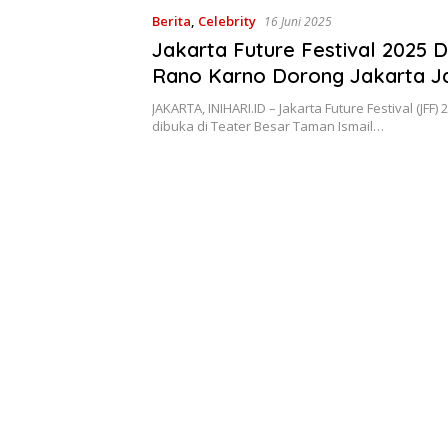
Berita
,
Celebrity
16 Juni 2025
Jakarta Future Festival 2025 D
Rano Karno Dorong Jakarta J
Sinema Global
JAKARTA, INIHARI.ID – Jakarta Future Festival (JFF)
dibuka di Teater Besar Taman Ismail…