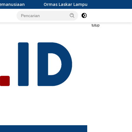
kar Lampung dan Grib jaya Lampung selatan mengapresiasi dan
tutup
s