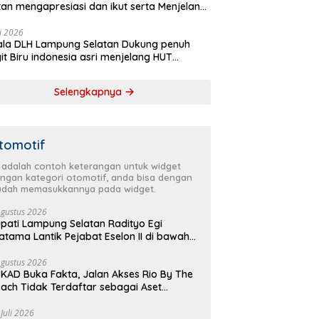
tan mengapresiasi dan ikut serta Menjelang
Partai Demokrat ke 25 tahun, DPC (dewan
inan cabang) Partai Demokrat Lampung
li 2026
la DLH Lampung Selatan Dukung penuh
tan gelar aksi bersih-bersih pantai dan
it Biru indonesia asri menjelang HUT
anam pohon
krat ke 25 Tahun
Selengkapnya
tomotif
i adalah contoh keterangan untuk widget
ngan kategori otomotif, anda bisa dengan
dah memasukkannya pada widget.
Agustus 2026
pati Lampung Selatan Radityo Egi
atama Lantik Pejabat Eselon II di bawah
yover Natar
Agustus 2026
KAD Buka Fakta, Jalan Akses Rio By The
ach Tidak Terdaftar sebagai Aset
merintah Daerah
 Juli 2026