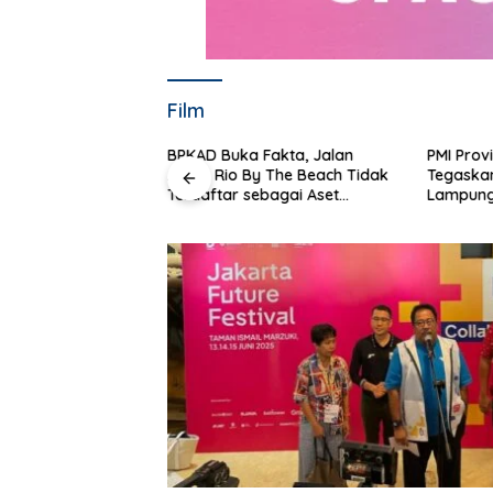
Film
ung Selatan
BPKAD Buka Fakta, Jalan
PMI Prov
 Pratama Lantik
Akses Rio By The Beach Tidak
Tegaskan
on II di bawah
Terdaftar sebagai Aset
Lampung
ar
Pemerintah Daerah
Responsi
Kemanus