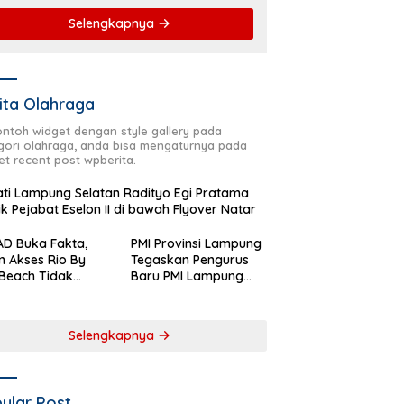
Selengkapnya
ita Olahraga
contoh widget dengan style gallery pada
gori olahraga, anda bisa mengaturnya pada
et recent post wpberita.
ti Lampung Selatan Radityo Egi Pratama
ik Pejabat Eselon II di bawah Flyover Natar
D Buka Fakta,
PMI Provinsi Lampung
n Akses Rio By
Tegaskan Pengurus
Beach Tidak
Baru PMI Lampung
aftar sebagai
Selatan Harus
 Pemerintah
Responsif dalam Aksi
rah
Kemanusiaan
Selengkapnya
ular Post