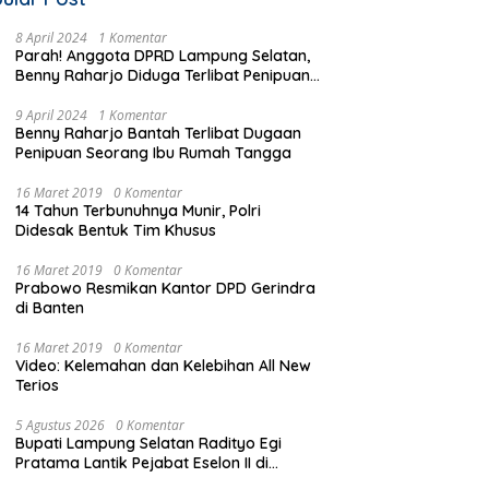
8 April 2024
1 Komentar
Parah! Anggota DPRD Lampung Selatan,
Benny Raharjo Diduga Terlibat Penipuan
Seorang Ibu Rumah Tangga
9 April 2024
1 Komentar
Benny Raharjo Bantah Terlibat Dugaan
Penipuan Seorang Ibu Rumah Tangga
16 Maret 2019
0 Komentar
14 Tahun Terbunuhnya Munir, Polri
Didesak Bentuk Tim Khusus
16 Maret 2019
0 Komentar
Prabowo Resmikan Kantor DPD Gerindra
di Banten
16 Maret 2019
0 Komentar
Video: Kelemahan dan Kelebihan All New
Terios
5 Agustus 2026
0 Komentar
Bupati Lampung Selatan Radityo Egi
Pratama Lantik Pejabat Eselon II di
bawah Flyover Natar