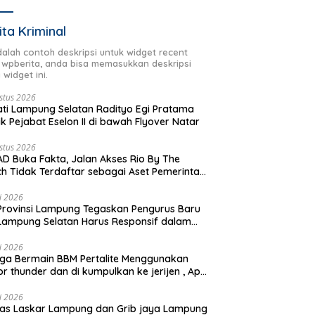
ita Kriminal
adalah contoh deskripsi untuk widget recent
 wpberita, anda bisa memasukkan deskripsi
 widget ini.
stus 2026
ti Lampung Selatan Radityo Egi Pratama
ik Pejabat Eselon II di bawah Flyover Natar
stus 2026
D Buka Fakta, Jalan Akses Rio By The
h Tidak Terdaftar sebagai Aset Pemerintah
rah
li 2026
Provinsi Lampung Tegaskan Pengurus Baru
Lampung Selatan Harus Responsif dalam
 Kemanusiaan
li 2026
ga Bermain BBM Pertalite Menggunakan
r thunder dan di kumpulkan ke jerijen , Apri
 Sorotan Warga
li 2026
as Laskar Lampung dan Grib jaya Lampung