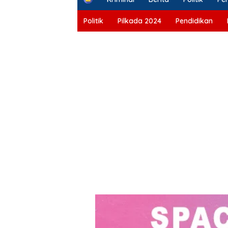
o
m
Politik
Pilkada 2024
Pendidikan
e