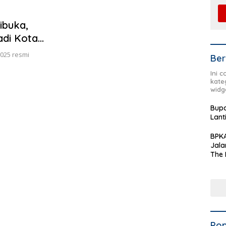
ibuka,
adi Kota
 2025 resmi
Ber
Ini 
kate
widg
Bupa
Lant
BPKA
Jala
The 
Terd
Aset
Dae
Pop