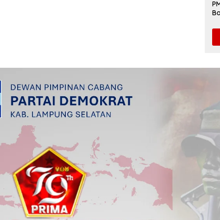
PM
Ba
da