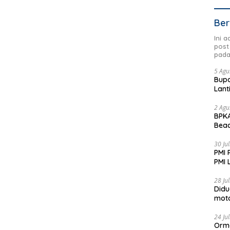
Ber
Ini 
post
pada
5 Agu
Bupa
Lant
2 Agu
BPKA
Beac
Dae
30 Ju
PMI 
PMI 
Aksi
28 Ju
Didu
moto
Jadi
24 Ju
Orm