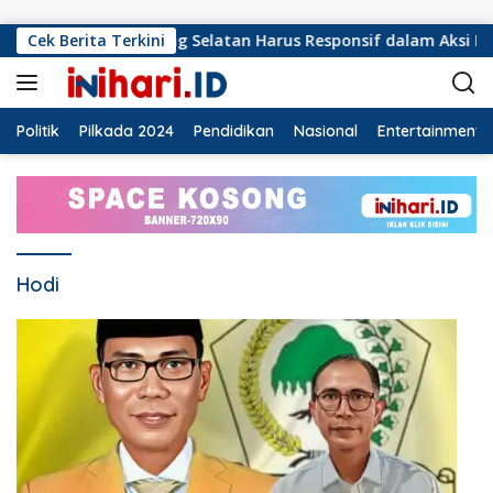
Langsung ke konten
 Baru PMI Lampung Selatan Harus Responsif dalam Aksi Keman
Cek Berita Terkini
Politik
Pilkada 2024
Pendidikan
Nasional
Entertainment
Hodi