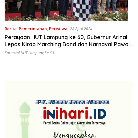
Berita
,
Pemerintahan
,
Peristiwa
28 April 2024
Perayaan HUT Lampung ke 60, Gubernur Arinal
Lepas Kirab Marching Band dan Karnaval Pawai
Kendaraan Hias
Karnaval HUT Lampung Ke 60