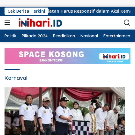
Langsung ke konten
u PMI Lampung Selatan Harus Responsif dalam Aksi Kemanusia
Cek Berita Terkini
Politik
Pilkada 2024
Pendidikan
Nasional
Entertainment
Karnaval