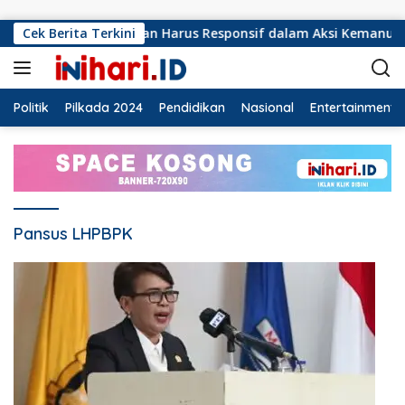
Langsung ke konten
MI Lampung Selatan Harus Responsif dalam Aksi Kemanusiaan
Cek Berita Terkini
Politik
Pilkada 2024
Pendidikan
Nasional
Entertainment
Pansus LHPBPK