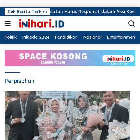
Langsung ke konten
ru PMI Lampung Selatan Harus Responsif dalam Aksi Kemanusi
Cek Berita Terkini
Politik
Pilkada 2024
Pendidikan
Nasional
Entertainment
Perpisahan