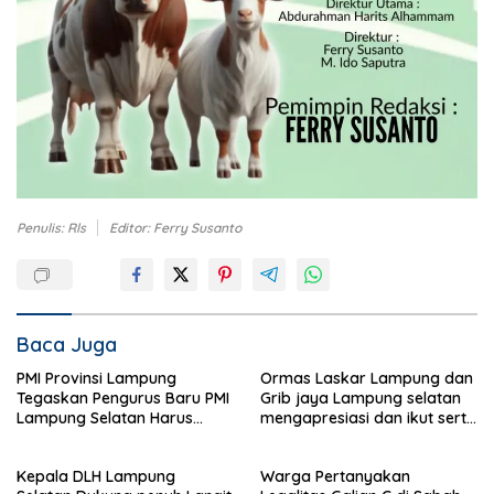
Penulis: Rls
Editor: Ferry Susanto
Baca Juga
PMI Provinsi Lampung
Ormas Laskar Lampung dan
Tegaskan Pengurus Baru PMI
Grib jaya Lampung selatan
Lampung Selatan Harus
mengapresiasi dan ikut serta
Responsif dalam Aksi
Menjelang HUT Partai
Kemanusiaan
Demokrat ke 25 tahun, DPC
Kepala DLH Lampung
Warga Pertanyakan
(dewan pimpinan cabang)