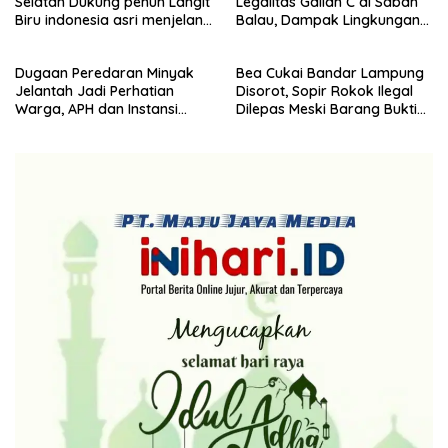
Selatan Dukung penuh Langit
Legalitas Galian C di Sabah
Partai Demokrat Lampung
Biru indonesia asri menjelang
Balau, Dampak Lingkungan
Selatan gelar aksi bersih-
HUT Demokrat ke 25 Tahun
Kian Dikeluhkan
bersih pantai dan menanam
pohon
Dugaan Peredaran Minyak
Bea Cukai Bandar Lampung
Jelantah Jadi Perhatian
Disorot, Sopir Rokok Ilegal
Warga, APH dan Instansi
Dilepas Meski Barang Bukti
Terkait Diminta Turun
Disita
Langsung