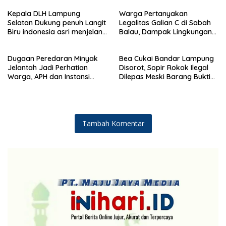
Kemanusiaan
Demokrat ke 25 tahun, DPC
Kepala DLH Lampung
Warga Pertanyakan
(dewan pimpinan cabang)
Selatan Dukung penuh Langit
Legalitas Galian C di Sabah
Partai Demokrat Lampung
Biru indonesia asri menjelang
Balau, Dampak Lingkungan
Selatan gelar aksi bersih-
HUT Demokrat ke 25 Tahun
Kian Dikeluhkan
bersih pantai dan menanam
pohon
Dugaan Peredaran Minyak
Bea Cukai Bandar Lampung
Jelantah Jadi Perhatian
Disorot, Sopir Rokok Ilegal
Warga, APH dan Instansi
Dilepas Meski Barang Bukti
Terkait Diminta Turun
Disita
Langsung
Tambah Komentar