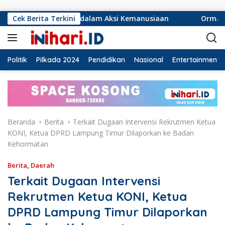
Langsung ke konten
if dalam Aksi Kemanusiaan
Cek Berita Terkini
Ormas Laskar Lampung dan 
Politik
Pilkada 2024
Pendidikan
Nasional
Entertainment
Beranda
Berita
Terkait Dugaan Intervensi Rekrutmen Ketua
KONI, Ketua DPRD Lampung Timur Dilaporkan ke Badan
Kehormatan
Berita
,
Daerah
Terkait Dugaan Intervensi
Rekrutmen Ketua KONI, Ketua
DPRD Lampung Timur Dilaporkan