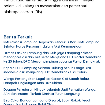
Timur.Tuduhan tersebut hingga kini masih menjadi
polemik di kalangan masyarakat dan pemerhati
olahraga daerah. (Rls)
Berita Terkait
PMI Provinsi Lampung Tegaskan Pengurus Baru PMI Lampung
Selatan Harus Responsif dalam Aksi Kemanusiaan
Ormas Laskar Lampung dan Grib jaya Lampung selatan
mengapresiasi dan ikut serta Menjelang HUT Partai Demokrat
ke 25 tahun, DPC (dewan pimpinan cabang) Partai Demokrat
Lampung Selatan gelar aksi bersih-bersih pantai dan
Kepala DLH Lampung Selatan Dukung penuh Langit Biru
menanam pohon
indonesia asri menjelang HUT Demokrat ke 25 Tahun
Warga Pertanyakan Legalitas Galian C di Sabah Balau,
Dampak Lingkungan Kian Dikeluhkan
Dugaan Peredaran Minyak Jelantah Jadi Perhatian Warga,
APH dan Instansi Terkait Diminta Turun Langsung
Bea Cukai Bandar Lampung Disorot, Sopir Rokok Ilegal
Dilepas Meski Barang Bukti Disita