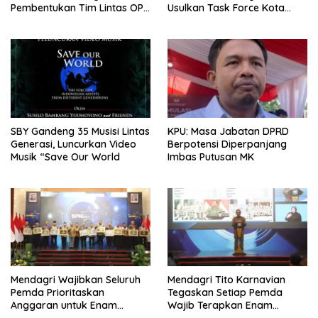
Pembentukan Tim Lintas OPD
Usulkan Task Force Kota
untuk Optimalkan Aset
Tangguh
Daerah
SBY Gandeng 35 Musisi Lintas
KPU: Masa Jabatan DPRD
Generasi, Luncurkan Video
Berpotensi Diperpanjang
Musik “Save Our World
Imbas Putusan MK
Mendagri Wajibkan Seluruh
Mendagri Tito Karnavian
Pemda Prioritaskan
Tegaskan Setiap Pemda
Anggaran untuk Enam
Wajib Terapkan Enam