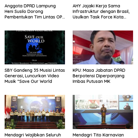
Anggota DPRD Lampung
AHY Jajaki Kerja Sama
Heni Susilo Dorong
Infrastruktur dengan Brasil,
Pembentukan Tim Lintas OPD
Usulkan Task Force Kota
untuk Optimalkan Aset
Tangguh
Daerah
SBY Gandeng 35 Musisi Lintas
KPU: Masa Jabatan DPRD
Generasi, Luncurkan Video
Berpotensi Diperpanjang
Musik “Save Our World
Imbas Putusan MK
Mendagri Wajibkan Seluruh
Mendagri Tito Karnavian