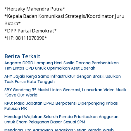
*Herzaky Mahendra Putra*
*Kepala Badan Komunikasi Strategis/Koordinator Juru
Bicara*
*DPP Partai Demokrat*
*HP: 08111070090*
Berita Terkait
Anggota DPRD Lampung Heni Susilo Dorong Pembentukan
Tim Lintas OPD untuk Optimalkan Aset Daerah
AHY Jajaki Kerja Sama Infrastruktur dengan Brasil, Usulkan
Task Force Kota Tangguh
SBY Gandeng 35 Musisi Lintas Generasi, Luncurkan Video Musik
“Save Our World
KPU: Masa Jabatan DPRD Berpotensi Diperpanjang Imbas
Putusan MK
Mendagri Wajibkan Seluruh Pemda Prioritaskan Anggaran
untuk Enam Pelayanan Dasar Sesuai SPM
Mendagri Tito Karnavian Tegaskan Setiap Pemda Wajib