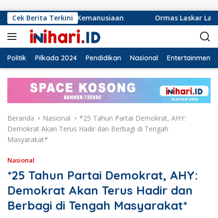
Langsung ke konten
anusiaan
Cek Berita Terkini
Ormas Laskar Lampung dan Grib jaya Lampung
Politik
Pilkada 2024
Pendidikan
Nasional
Entertainment
Beranda
Nasional
*25 Tahun Partai Demokrat, AHY:
Demokrat Akan Terus Hadir dan Berbagi di Tengah
Masyarakat*
Nasional
*25 Tahun Partai Demokrat, AHY:
Demokrat Akan Terus Hadir dan
Berbagi di Tengah Masyarakat*