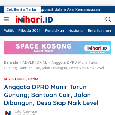
Langsung ke konten
s Responsif dalam Aksi Kemanusiaan
Cek Berita Terkini
Ormas Laskar Lam
Politik
Pilkada 2024
Pendidikan
Nasional
Entertainment
Beranda
ADVERTORIAL
Anggota DPRD Munir Turun
Gunung; Bantuan Cair, Jalan Dibangun, Desa Siap Naik Level
ADVERTORIAL
,
Berita
Anggota DPRD Munir Turun
Gunung; Bantuan Cair, Jalan
Dibangun, Desa Siap Naik Level
Inihariindonesia