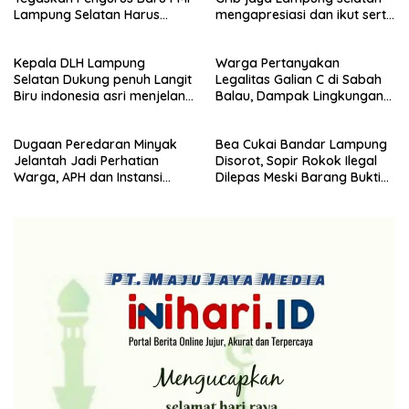
Lampung Selatan Harus
mengapresiasi dan ikut serta
Responsif dalam Aksi
Menjelang HUT Partai
Kemanusiaan
Demokrat ke 25 tahun, DPC
Kepala DLH Lampung
Warga Pertanyakan
(dewan pimpinan cabang)
Selatan Dukung penuh Langit
Legalitas Galian C di Sabah
Partai Demokrat Lampung
Biru indonesia asri menjelang
Balau, Dampak Lingkungan
Selatan gelar aksi bersih-
HUT Demokrat ke 25 Tahun
Kian Dikeluhkan
bersih pantai dan menanam
pohon
Dugaan Peredaran Minyak
Bea Cukai Bandar Lampung
Jelantah Jadi Perhatian
Disorot, Sopir Rokok Ilegal
Warga, APH dan Instansi
Dilepas Meski Barang Bukti
Terkait Diminta Turun
Disita
Langsung