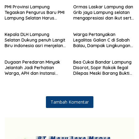
PMI Provinsi Lampung
Ormas Laskar Lampung dan
Tegaskan Pengurus Baru PMI
Grib jaya Lampung selatan
Lampung Selatan Harus
mengapresiasi dan ikut serta
Responsif dalam Aksi
Menjelang HUT Partai
Kemanusiaan
Demokrat ke 25 tahun, DPC
Kepala DLH Lampung
Warga Pertanyakan
(dewan pimpinan cabang)
Selatan Dukung penuh Langit
Legalitas Galian C di Sabah
Partai Demokrat Lampung
Biru indonesia asri menjelang
Balau, Dampak Lingkungan
Selatan gelar aksi bersih-
HUT Demokrat ke 25 Tahun
Kian Dikeluhkan
bersih pantai dan menanam
pohon
Dugaan Peredaran Minyak
Bea Cukai Bandar Lampung
Jelantah Jadi Perhatian
Disorot, Sopir Rokok Ilegal
Warga, APH dan Instansi
Dilepas Meski Barang Bukti
Terkait Diminta Turun
Disita
Langsung
Tambah Komentar