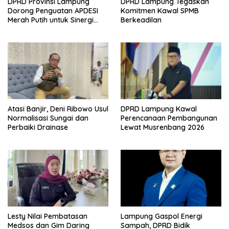
DPRD Provinsi Lampung
DPRD Lampung Tegaskan
Dorong Penguatan APDESI
Komitmen Kawal SPMB
Merah Putih untuk Sinergi
Berkeadilan
Pembangunan Desa
Atasi Banjir, Deni Ribowo Usul
DPRD Lampung Kawal
Normalisasi Sungai dan
Perencanaan Pembangunan
Perbaiki Drainase
Lewat Musrenbang 2026
Lesty Nilai Pembatasan
Lampung Gaspol Energi
Medsos dan Gim Daring
Sampah, DPRD Bidik