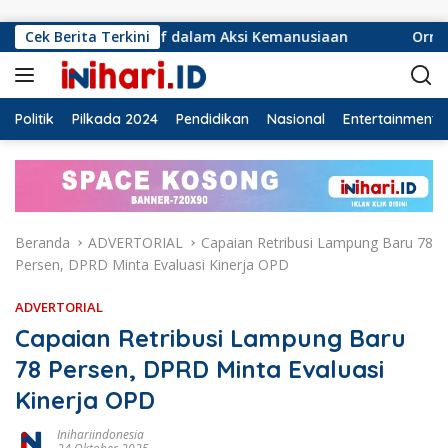
Langsung ke konten
nsif dalam Aksi Kemanusiaan
Cek Berita Terkini
Ormas Laskar Lampung da
Politik
Pilkada 2024
Pendidikan
Nasional
Entertainment
Beranda
ADVERTORIAL
Capaian Retribusi Lampung Baru 78
Persen, DPRD Minta Evaluasi Kinerja OPD
ADVERTORIAL
Capaian Retribusi Lampung Baru
78 Persen, DPRD Minta Evaluasi
Kinerja OPD
Inihariindonesia