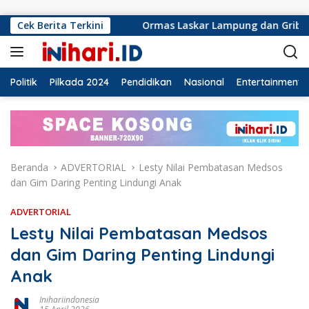
Langsung ke konten
Cek Berita Terkini
Ormas Laskar Lampung dan Grib jaya Lampung selatan m
Politik
Pilkada 2024
Pendidikan
Nasional
Entertainment
Beranda
ADVERTORIAL
Lesty Nilai Pembatasan Medsos
dan Gim Daring Penting Lindungi Anak
ADVERTORIAL
Lesty Nilai Pembatasan Medsos
dan Gim Daring Penting Lindungi
Anak
Inihariindonesia