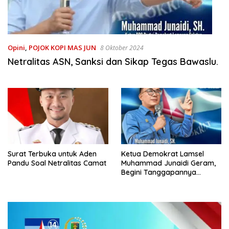
Opini
,
POJOK KOPI MAS JUN
8 Oktober 2024
Netralitas ASN, Sanksi dan Sikap Tegas Bawaslu.
Surat Terbuka untuk Aden
Ketua Demokrat Lamsel
Pandu Soal Netralitas Camat
Muhammad Junaidi Geram,
Begini Tanggapannya
Terkait Vidio Viral Seorang
Kades Ancam Coret Warga
Penerima Bantuan Bansos
Karena Pakai Kaos Calon
Bupati Egi