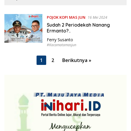
POJOK KOPI MAS JUN
16 Mei 2024
Sudah 2 Periodekah Nanang
Ermanto?..
Ferry Susanto
#Kacamatamasjun
P
1
2
Berikutnya »
a
g
i
n
a
s
i
p