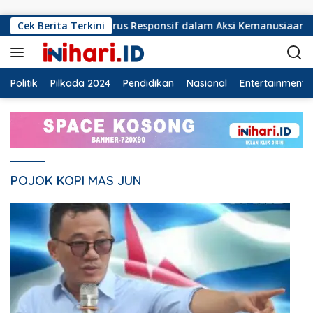
Langsung ke konten
 Selatan Harus Responsif dalam Aksi Kemanusiaan
Cek Berita Terkini
Orm
Politik
Pilkada 2024
Pendidikan
Nasional
Entertainment
POJOK KOPI MAS JUN