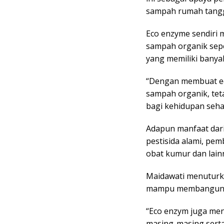
sampah rumah tang
Eco enzyme sendiri m
sampah organik seper
yang memiliki banya
“Dengan membuat ec
sampah organik, tet
bagi kehidupan sehar
Adapun manfaat dari
pestisida alami, pe
obat kumur dan lain
Maidawati menuturk
mampu membangun k
“Eco enzym juga me
masing-masing serta