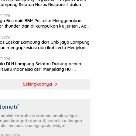
Lampung Selatan Harus Responsif dalam
 Kemanusiaan
li 2026
ga Bermain BBM Pertalite Menggunakan
r thunder dan di kumpulkan ke jerijen , Apri
 Sorotan Warga
li 2026
as Laskar Lampung dan Grib jaya Lampung
tan mengapresiasi dan ikut serta Menjelang
Partai Demokrat ke 25 tahun, DPC (dewan
inan cabang) Partai Demokrat Lampung
li 2026
la DLH Lampung Selatan Dukung penuh
tan gelar aksi bersih-bersih pantai dan
it Biru indonesia asri menjelang HUT
anam pohon
krat ke 25 Tahun
Selengkapnya
tomotif
i adalah contoh keterangan untuk widget
ngan kategori otomotif, anda bisa dengan
dah memasukkannya pada widget.
Agustus 2026