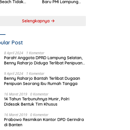
Beach Tidak
Baru PMI Lampung
aftar sebagai
Selatan Harus
 Pemerintah
Responsif dalam Aksi
rah
Kemanusiaan
Selengkapnya
ular Post
8 April 2024
1 Komentar
Parah! Anggota DPRD Lampung Selatan,
Benny Raharjo Diduga Terlibat Penipuan
Seorang Ibu Rumah Tangga
9 April 2024
1 Komentar
Benny Raharjo Bantah Terlibat Dugaan
Penipuan Seorang Ibu Rumah Tangga
16 Maret 2019
0 Komentar
14 Tahun Terbunuhnya Munir, Polri
Didesak Bentuk Tim Khusus
16 Maret 2019
0 Komentar
Prabowo Resmikan Kantor DPD Gerindra
di Banten