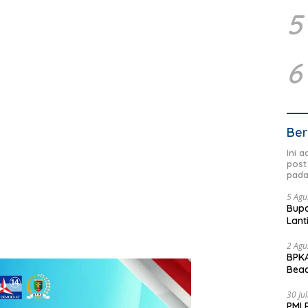
5
6
Ber
Ini 
post
pada
5 Agu
Bupa
Lant
2 Agu
BPKA
Beac
Dae
30 Ju
PMI 