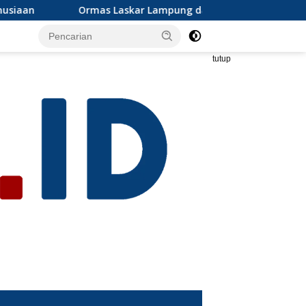
r Lampung dan Grib jaya Lampung selatan mengapresiasi dan i
tutup
s