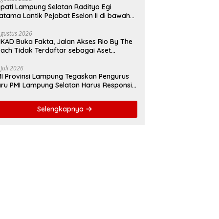
pati Lampung Selatan Radityo Egi
atama Lantik Pejabat Eselon II di bawah
yover Natar
Agustus 2026
KAD Buka Fakta, Jalan Akses Rio By The
ach Tidak Terdaftar sebagai Aset
merintah Daerah
 Juli 2026
I Provinsi Lampung Tegaskan Pengurus
ru PMI Lampung Selatan Harus Responsif
lam Aksi Kemanusiaan
Selengkapnya