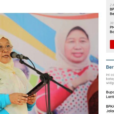
Fl
2 
BP
Be
Pe
30
PM
Ba
da
Ber
Ini 
kate
widg
Bupa
Lant
BPKA
Jala