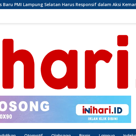
 Harus Responsif dalam Aksi Kemanusiaan
Ormas Laska
ndidikan
Otomotif
Olahraga
Bisnis
Lainnya
Indek