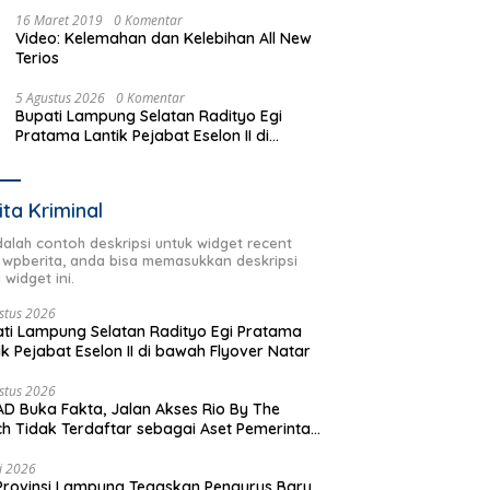
16 Maret 2019
0 Komentar
Video: Kelemahan dan Kelebihan All New
Terios
5 Agustus 2026
0 Komentar
Bupati Lampung Selatan Radityo Egi
Pratama Lantik Pejabat Eselon II di
bawah Flyover Natar
ita Kriminal
adalah contoh deskripsi untuk widget recent
 wpberita, anda bisa memasukkan deskripsi
 widget ini.
stus 2026
ti Lampung Selatan Radityo Egi Pratama
ik Pejabat Eselon II di bawah Flyover Natar
stus 2026
D Buka Fakta, Jalan Akses Rio By The
h Tidak Terdaftar sebagai Aset Pemerintah
rah
li 2026
Provinsi Lampung Tegaskan Pengurus Baru