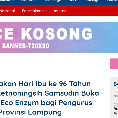
Nasional
Entertainment
Internet
kan Hari Ibu ke 96 Tahun
B
Retnoningsih Samsudin Buka
In
an
 Eco Enzym bagi Pengurus
5 
Bu
 Provinsi Lampung
Pr