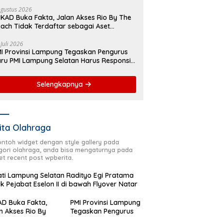
yover Natar
Agustus 2026
KAD Buka Fakta, Jalan Akses Rio By The
ach Tidak Terdaftar sebagai Aset
merintah Daerah
 Juli 2026
I Provinsi Lampung Tegaskan Pengurus
ru PMI Lampung Selatan Harus Responsif
lam Aksi Kemanusiaan
Selengkapnya
ita Olahraga
contoh widget dengan style gallery pada
gori olahraga, anda bisa mengaturnya pada
et recent post wpberita.
ti Lampung Selatan Radityo Egi Pratama
ik Pejabat Eselon II di bawah Flyover Natar
D Buka Fakta,
PMI Provinsi Lampung
n Akses Rio By
Tegaskan Pengurus