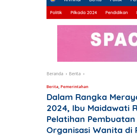
o
m
Politik
Pilkada 2024
Pendidikan
e
Beranda
Berita
Berita
,
Pemerintahan
Dalam Rangka Meraya
2024, Ibu Maidawati 
Pelatihan Pembuatan
Organisasi Wanita di