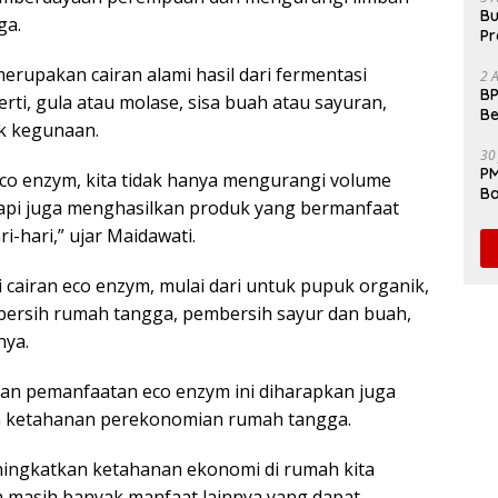
Bu
ga.
Pr
Fl
erupakan cairan alami hasil dari fermentasi
2 
BP
ti, gula atau molase, sisa buah atau sayuran,
Be
k kegunaan.
Pe
30
PM
o enzym, kita tidak hanya mengurangi volume
Ba
api juga menghasilkan produk yang bermanfaat
da
i-hari,” ujar Maidawati.
 cairan eco enzym, mulai dari untuk pupuk organik,
mbersih rumah tangga, pembersih sayur dan buah,
nya.
an pemanfaatan eco enzym ini diharapkan juga
etahanan perekonomian rumah tangga.
ningkatkan ketahanan ekonomi di rumah kita
 masih banyak manfaat lainnya yang dapat