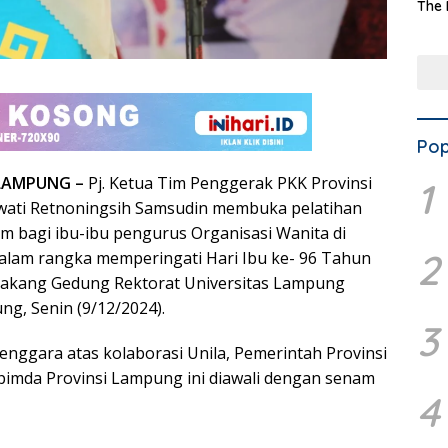
The 
Terd
Aset
Dae
Pop
RLAMPUNG –
Pj. Ketua Tim Penggerak PKK Provinsi
1
ati Retnoningsih Samsudin membuka pelatihan
 bagi ibu-ibu pengurus Organisasi Wanita di
2
alam rangka memperingati Hari Ibu ke- 96 Tahun
elakang Gedung Rektorat Universitas Lampung
ng, Senin (9/12/2024).
3
enggara atas kolaborasi Unila, Pemerintah Provinsi
imda Provinsi Lampung ini diawali dengan senam
4