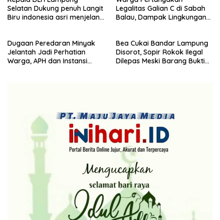
(dewan pimpinan cabang)
Selatan Dukung penuh Langit
Legalitas Galian C di Sabah
Partai Demokrat Lampung
Biru indonesia asri menjelang
Balau, Dampak Lingkungan
Selatan gelar aksi bersih-
HUT Demokrat ke 25 Tahun
Kian Dikeluhkan
bersih pantai dan menanam
pohon
Dugaan Peredaran Minyak
Bea Cukai Bandar Lampung
Jelantah Jadi Perhatian
Disorot, Sopir Rokok Ilegal
Warga, APH dan Instansi
Dilepas Meski Barang Bukti
Terkait Diminta Turun
Disita
Langsung