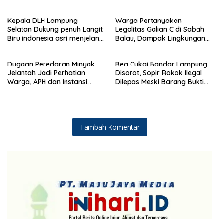
Responsif dalam Aksi
Menjelang HUT Partai
Kemanusiaan
Demokrat ke 25 tahun, DPC
Kepala DLH Lampung
Warga Pertanyakan
(dewan pimpinan cabang)
Selatan Dukung penuh Langit
Legalitas Galian C di Sabah
Partai Demokrat Lampung
Biru indonesia asri menjelang
Balau, Dampak Lingkungan
Selatan gelar aksi bersih-
HUT Demokrat ke 25 Tahun
Kian Dikeluhkan
bersih pantai dan menanam
pohon
Dugaan Peredaran Minyak
Bea Cukai Bandar Lampung
Jelantah Jadi Perhatian
Disorot, Sopir Rokok Ilegal
Warga, APH dan Instansi
Dilepas Meski Barang Bukti
Terkait Diminta Turun
Disita
Langsung
Tambah Komentar