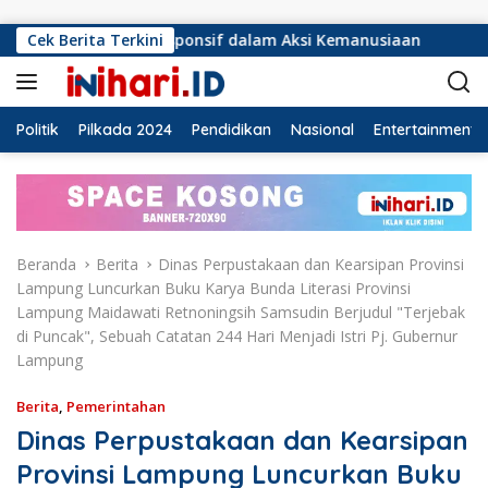
Langsung ke konten
Responsif dalam Aksi Kemanusiaan
Cek Berita Terkini
Ormas Laskar Lampu
Politik
Pilkada 2024
Pendidikan
Nasional
Entertainment
Beranda
Berita
Dinas Perpustakaan dan Kearsipan Provinsi
Lampung Luncurkan Buku Karya Bunda Literasi Provinsi
Lampung Maidawati Retnoningsih Samsudin Berjudul "Terjebak
di Puncak", Sebuah Catatan 244 Hari Menjadi Istri Pj. Gubernur
Lampung
Berita
,
Pemerintahan
Dinas Perpustakaan dan Kearsipan
Provinsi Lampung Luncurkan Buku