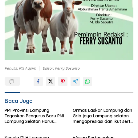
Penulis: Rls Adpim
Editor: Ferry Susanto
Baca Juga
PMI Provinsi Lampung
Ormas Laskar Lampung dan
Tegaskan Pengurus Baru PMI
Grib jaya Lampung selatan
Lampung Selatan Harus
mengapresiasi dan ikut serta
Responsif dalam Aksi
Menjelang HUT Partai
Kemanusiaan
Demokrat ke 25 tahun, DPC
Kepala DLH Lampung
Warga Pertanyakan