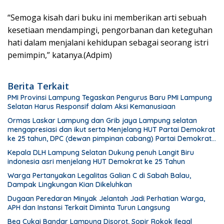
“Semoga kisah dari buku ini memberikan arti sebuah
kesetiaan mendampingi, pengorbanan dan keteguhan
hati dalam menjalani kehidupan sebagai seorang istri
pemimpin,” katanya.(Adpim)
Berita Terkait
PMI Provinsi Lampung Tegaskan Pengurus Baru PMI Lampung
Selatan Harus Responsif dalam Aksi Kemanusiaan
Ormas Laskar Lampung dan Grib jaya Lampung selatan
mengapresiasi dan ikut serta Menjelang HUT Partai Demokrat
ke 25 tahun, DPC (dewan pimpinan cabang) Partai Demokrat
Lampung Selatan gelar aksi bersih-bersih pantai dan
Kepala DLH Lampung Selatan Dukung penuh Langit Biru
menanam pohon
indonesia asri menjelang HUT Demokrat ke 25 Tahun
Warga Pertanyakan Legalitas Galian C di Sabah Balau,
Dampak Lingkungan Kian Dikeluhkan
Dugaan Peredaran Minyak Jelantah Jadi Perhatian Warga,
APH dan Instansi Terkait Diminta Turun Langsung
Bea Cukai Bandar Lampung Disorot, Sopir Rokok Ilegal