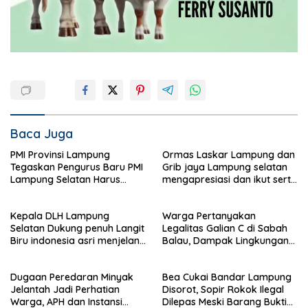
Baca Juga
PMI Provinsi Lampung
Ormas Laskar Lampung dan
Tegaskan Pengurus Baru PMI
Grib jaya Lampung selatan
Lampung Selatan Harus
mengapresiasi dan ikut serta
Responsif dalam Aksi
Menjelang HUT Partai
Kemanusiaan
Demokrat ke 25 tahun, DPC
Kepala DLH Lampung
Warga Pertanyakan
(dewan pimpinan cabang)
Selatan Dukung penuh Langit
Legalitas Galian C di Sabah
Partai Demokrat Lampung
Biru indonesia asri menjelang
Balau, Dampak Lingkungan
Selatan gelar aksi bersih-
HUT Demokrat ke 25 Tahun
Kian Dikeluhkan
bersih pantai dan menanam
pohon
Dugaan Peredaran Minyak
Bea Cukai Bandar Lampung
Jelantah Jadi Perhatian
Disorot, Sopir Rokok Ilegal
Warga, APH dan Instansi
Dilepas Meski Barang Bukti