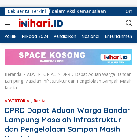
Langsung ke konten
ponsif dalam Aksi Kemanusiaan
Cek Berita Terkini
Ormas Laskar Lampung 
Politik
Pilkada 2024
Pendidikan
Nasional
Entertainment
Beranda
ADVERTORIAL
DPRD Dapat Aduan Warga Bandar
Lampung Masalah Infrastruktur dan Pengelolaan Sampah Masih
Krusial
ADVERTORIAL
,
Berita
DPRD Dapat Aduan Warga Bandar
Lampung Masalah Infrastruktur
dan Pengelolaan Sampah Masih