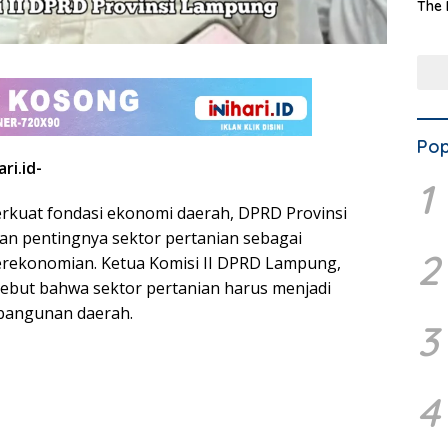
The 
Terd
Aset
Dae
Pop
ri.id-
1
kuat fondasi ekonomi daerah, DPRD Provinsi
 pentingnya sektor pertanian sebagai
2
rekonomian. Ketua Komisi II DPRD Lampung,
ebut bahwa sektor pertanian harus menjadi
mbangunan daerah.
3
4