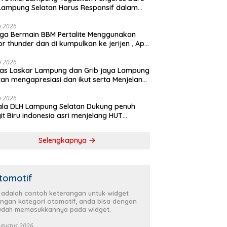
Lampung Selatan Harus Responsif dalam
 Kemanusiaan
li 2026
ga Bermain BBM Pertalite Menggunakan
r thunder dan di kumpulkan ke jerijen , Apri
 Sorotan Warga
li 2026
as Laskar Lampung dan Grib jaya Lampung
tan mengapresiasi dan ikut serta Menjelang
Partai Demokrat ke 25 tahun, DPC (dewan
inan cabang) Partai Demokrat Lampung
li 2026
la DLH Lampung Selatan Dukung penuh
tan gelar aksi bersih-bersih pantai dan
it Biru indonesia asri menjelang HUT
anam pohon
krat ke 25 Tahun
Selengkapnya
tomotif
i adalah contoh keterangan untuk widget
ngan kategori otomotif, anda bisa dengan
dah memasukkannya pada widget.
Agustus 2026