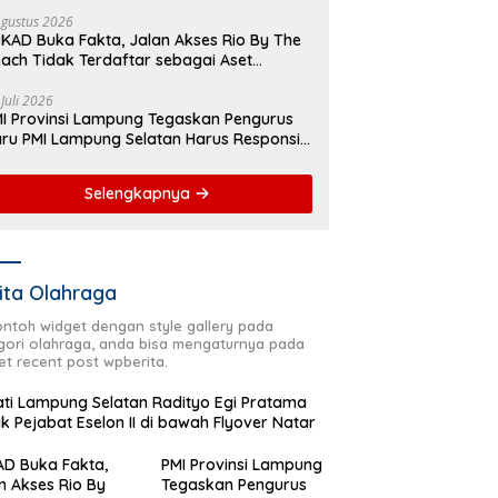
yover Natar
Agustus 2026
KAD Buka Fakta, Jalan Akses Rio By The
ach Tidak Terdaftar sebagai Aset
merintah Daerah
 Juli 2026
I Provinsi Lampung Tegaskan Pengurus
ru PMI Lampung Selatan Harus Responsif
lam Aksi Kemanusiaan
Selengkapnya
ita Olahraga
contoh widget dengan style gallery pada
gori olahraga, anda bisa mengaturnya pada
et recent post wpberita.
ti Lampung Selatan Radityo Egi Pratama
ik Pejabat Eselon II di bawah Flyover Natar
D Buka Fakta,
PMI Provinsi Lampung
n Akses Rio By
Tegaskan Pengurus