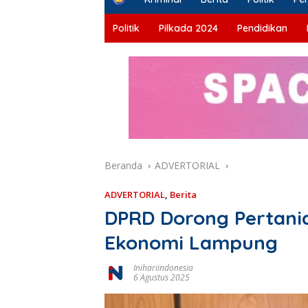
o
m
Politik
Pilkada 2024
Pendidikan
e
Beranda
ADVERTORIAL
ADVERTORIAL
,
Berita
DPRD Dorong Pertani
Ekonomi Lampung
Inihariindonesia
6 Agustus 2025