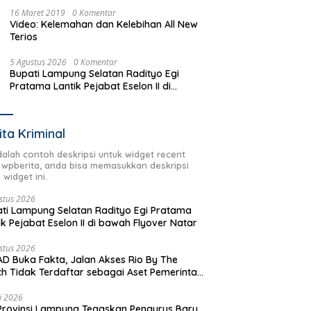
16 Maret 2019
0 Komentar
Video: Kelemahan dan Kelebihan All New
Terios
5 Agustus 2026
0 Komentar
Bupati Lampung Selatan Radityo Egi
Pratama Lantik Pejabat Eselon II di
bawah Flyover Natar
ita Kriminal
adalah contoh deskripsi untuk widget recent
 wpberita, anda bisa memasukkan deskripsi
 widget ini.
stus 2026
ti Lampung Selatan Radityo Egi Pratama
ik Pejabat Eselon II di bawah Flyover Natar
stus 2026
D Buka Fakta, Jalan Akses Rio By The
h Tidak Terdaftar sebagai Aset Pemerintah
rah
li 2026
Provinsi Lampung Tegaskan Pengurus Baru