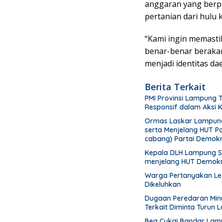
anggaran yang berpi
pertanian dari hulu ke
“Kami ingin memas
benar-benar berakar 
menjadi identitas dae
Berita Terkait
PMI Provinsi Lampung 
Responsif dalam Aksi
Ormas Laskar Lampung 
serta Menjelang HUT P
cabang) Partai Demokr
menanam pohon
Kepala DLH Lampung Se
menjelang HUT Demokr
Warga Pertanyakan Leg
Dikeluhkan
Dugaan Peredaran Miny
Terkait Diminta Turun 
Bea Cukai Bandar Lampu