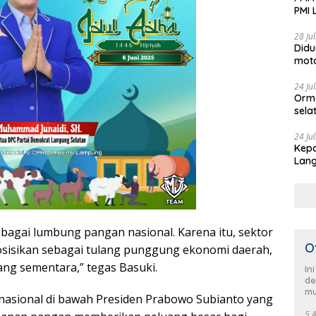
PMI 
Aksi
28 Ju
Didu
moto
Jadi
24 Ju
Orm
sela
HUT 
pimp
24 Ju
Kepa
Sela
Lang
men
Demo
bagai lumbung pangan nasional. Karena itu, sektor
O
osisikan sebagai tulang punggung ekonomi daerah,
ng sementara,” tegas Basuki.
In
de
mu
n nasional di bawah Presiden Prabowo Subianto yang
5 