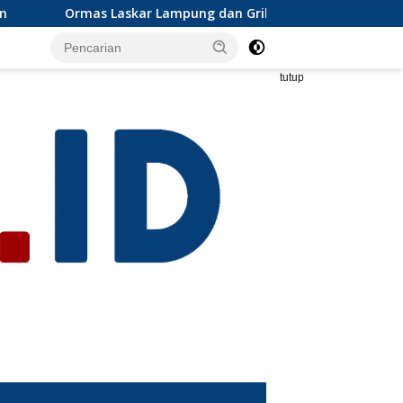
ng dan Grib jaya Lampung selatan mengapresiasi dan ikut se
tutup
s