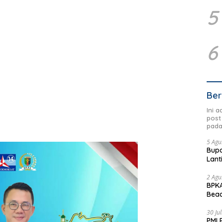
5
6
Ber
Ini 
post
pada
5 Agu
Bupa
Lant
2 Agu
BPKA
Beac
Dae
30 Ju
PMI 