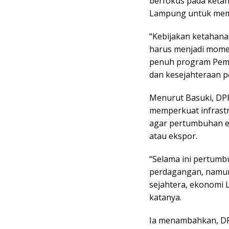
berfokus pada keta
Lampung untuk memp
“Kebijakan ketahana
harus menjadi mom
penuh program Pemp
dan kesejahteraan pe
Menurut Basuki, DP
memperkuat infrastr
agar pertumbuhan e
atau ekspor.
“Selama ini pertumb
perdagangan, namun p
sejahtera, ekonomi 
katanya.
Ia menambahkan, DP