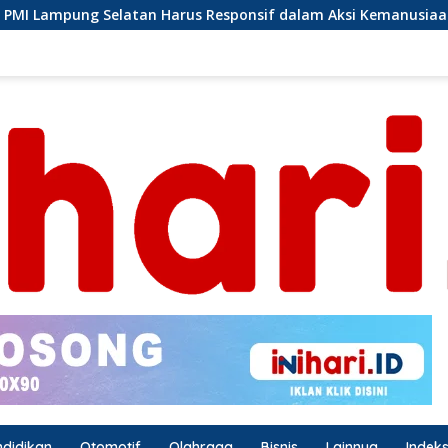
Responsif dalam Aksi Kemanusiaan
Ormas Laskar Lampu
ndidikan
Otomotif
Olahraga
Bisnis
Lainnya
Indek