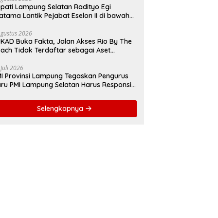
pati Lampung Selatan Radityo Egi
atama Lantik Pejabat Eselon II di bawah
yover Natar
Agustus 2026
KAD Buka Fakta, Jalan Akses Rio By The
ach Tidak Terdaftar sebagai Aset
merintah Daerah
 Juli 2026
I Provinsi Lampung Tegaskan Pengurus
ru PMI Lampung Selatan Harus Responsif
lam Aksi Kemanusiaan
Selengkapnya