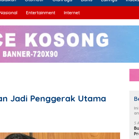
Nasional
Entertainment
Internet
an Jadi Penggerak Utama
B
In
an
5 
Bu
Pr