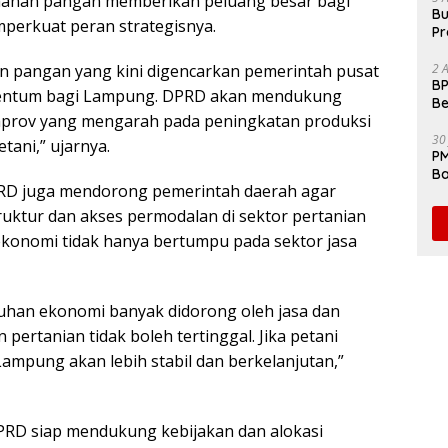
hanan pangan memberikan peluang besar bagi
Bu
erkuat peran strategisnya.
Pr
Fl
n pangan yang kini digencarkan pemerintah pusat
2 
BP
entum bagi Lampung. DPRD akan mendukung
Be
rov yang mengarah pada peningkatan produksi
Pe
30
tani,” ujarnya.
PM
Ba
RD juga mendorong pemerintah daerah agar
da
uktur dan akses permodalan di sektor pertanian
konomi tidak hanya bertumpu pada sektor jasa
uhan ekonomi banyak didorong oleh jasa dan
ertanian tidak boleh tertinggal. Jika petani
Lampung akan lebih stabil dan berkelanjutan,”
RD siap mendukung kebijakan dan alokasi