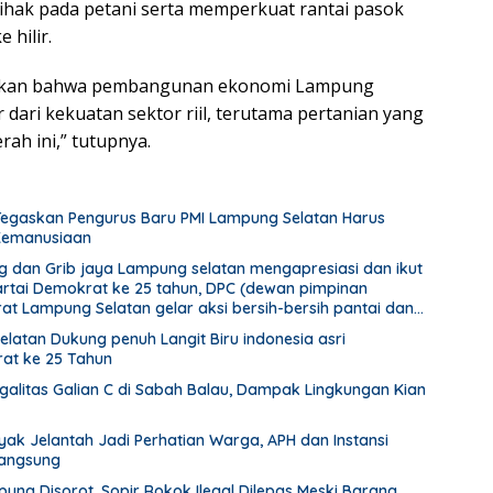
hak pada petani serta memperkuat rantai pasok
 hilir.
tikan bahwa pembangunan ekonomi Lampung
dari kekuatan sektor riil, terutama pertanian yang
rah ini,” tutupnya.
Tegaskan Pengurus Baru PMI Lampung Selatan Harus
 Kemanusiaan
dan Grib jaya Lampung selatan mengapresiasi dan ikut
artai Demokrat ke 25 tahun, DPC (dewan pimpinan
at Lampung Selatan gelar aksi bersih-bersih pantai dan
latan Dukung penuh Langit Biru indonesia asri
at ke 25 Tahun
alitas Galian C di Sabah Balau, Dampak Lingkungan Kian
ak Jelantah Jadi Perhatian Warga, APH dan Instansi
Langsung
ng Disorot, Sopir Rokok Ilegal Dilepas Meski Barang