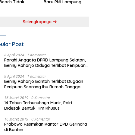
Beach Tidak
Baru PMI Lampung
aftar sebagai
Selatan Harus
 Pemerintah
Responsif dalam Aksi
rah
Kemanusiaan
Selengkapnya
ular Post
8 April 2024
1 Komentar
Parah! Anggota DPRD Lampung Selatan,
Benny Raharjo Diduga Terlibat Penipuan
Seorang Ibu Rumah Tangga
9 April 2024
1 Komentar
Benny Raharjo Bantah Terlibat Dugaan
Penipuan Seorang Ibu Rumah Tangga
16 Maret 2019
0 Komentar
14 Tahun Terbunuhnya Munir, Polri
Didesak Bentuk Tim Khusus
16 Maret 2019
0 Komentar
Prabowo Resmikan Kantor DPD Gerindra
di Banten