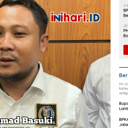
Fl
2 
BP
Be
Pe
30
PM
Ba
da
Ber
Ini 
kate
widg
Bupa
Lant
BPKA
Jala