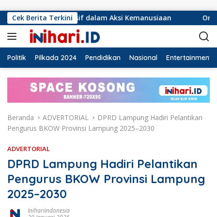
Langsung ke konten
nsif dalam Aksi Kemanusiaan
Cek Berita Terkini
Ormas Laskar Lampung da
Politik
Pilkada 2024
Pendidikan
Nasional
Entertainment
Beranda
ADVERTORIAL
DPRD Lampung Hadiri Pelantikan
Pengurus BKOW Provinsi Lampung 2025–2030
ADVERTORIAL
DPRD Lampung Hadiri Pelantikan
Pengurus BKOW Provinsi Lampung
2025–2030
Inihariindonesia