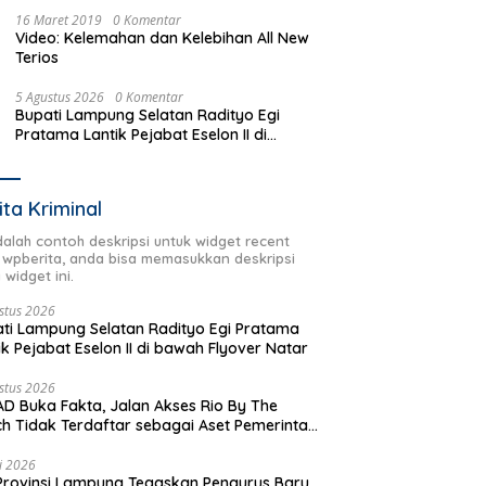
16 Maret 2019
0 Komentar
Video: Kelemahan dan Kelebihan All New
Terios
5 Agustus 2026
0 Komentar
Bupati Lampung Selatan Radityo Egi
Pratama Lantik Pejabat Eselon II di
bawah Flyover Natar
ita Kriminal
adalah contoh deskripsi untuk widget recent
 wpberita, anda bisa memasukkan deskripsi
 widget ini.
stus 2026
ti Lampung Selatan Radityo Egi Pratama
ik Pejabat Eselon II di bawah Flyover Natar
stus 2026
D Buka Fakta, Jalan Akses Rio By The
h Tidak Terdaftar sebagai Aset Pemerintah
rah
li 2026
Provinsi Lampung Tegaskan Pengurus Baru