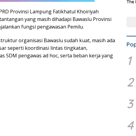
The 
Terd
RD Provinsi Lampung Fatikhatul Khoiriyah
Aset
Dae
tantangan yang masih dihadapi Bawaslu Provinsi
alankan fungsi pengawasan Pemilu.
truktur organisasi Bawaslu sudah kuat, masih ada
Pop
r seperti koordinasi lintas tingkatan,
as SDM pengawas ad hoc, serta beban kerja yang
1
2
3
4