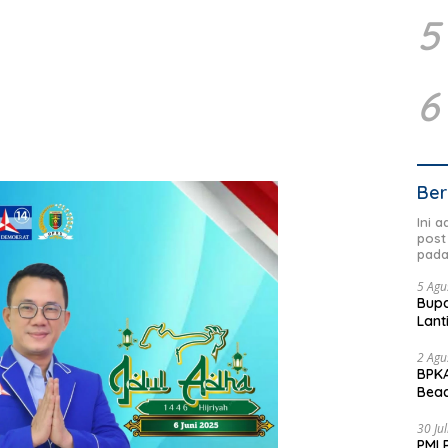
5
6
Ber
Ini 
post
pada
5 Agu
Bupa
Lant
2 Agu
BPKA
Beac
Dae
30 Ju
PMI 