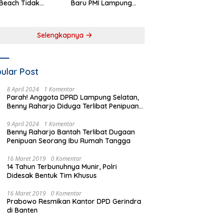
Beach Tidak
Baru PMI Lampung
aftar sebagai
Selatan Harus
 Pemerintah
Responsif dalam Aksi
rah
Kemanusiaan
Selengkapnya
ular Post
8 April 2024
1 Komentar
Parah! Anggota DPRD Lampung Selatan,
Benny Raharjo Diduga Terlibat Penipuan
Seorang Ibu Rumah Tangga
9 April 2024
1 Komentar
Benny Raharjo Bantah Terlibat Dugaan
Penipuan Seorang Ibu Rumah Tangga
16 Maret 2019
0 Komentar
14 Tahun Terbunuhnya Munir, Polri
Didesak Bentuk Tim Khusus
16 Maret 2019
0 Komentar
Prabowo Resmikan Kantor DPD Gerindra
di Banten