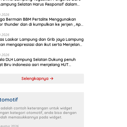
Lampung Selatan Harus Responsif dalam
 Kemanusiaan
li 2026
ga Bermain BBM Pertalite Menggunakan
r thunder dan di kumpulkan ke jerijen , Apri
 Sorotan Warga
li 2026
as Laskar Lampung dan Grib jaya Lampung
tan mengapresiasi dan ikut serta Menjelang
Partai Demokrat ke 25 tahun, DPC (dewan
inan cabang) Partai Demokrat Lampung
li 2026
la DLH Lampung Selatan Dukung penuh
tan gelar aksi bersih-bersih pantai dan
it Biru indonesia asri menjelang HUT
anam pohon
krat ke 25 Tahun
Selengkapnya
tomotif
i adalah contoh keterangan untuk widget
ngan kategori otomotif, anda bisa dengan
dah memasukkannya pada widget.
Agustus 2026