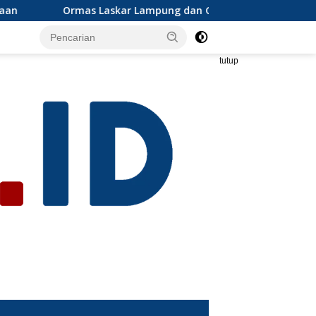
ung dan Grib jaya Lampung selatan mengapresiasi dan ikut se
tutup
s