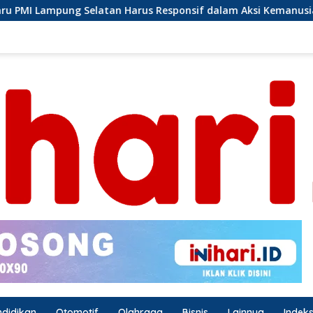
 Responsif dalam Aksi Kemanusiaan
Ormas Laskar Lamp
ndidikan
Otomotif
Olahraga
Bisnis
Lainnya
Indek