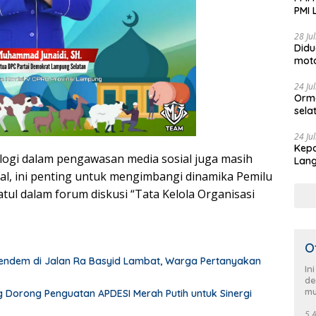
PMI 
Aksi
28 Ju
Didu
moto
Jadi
24 Ju
Orm
sela
HUT 
pimp
24 Ju
Kepa
Sela
ogi dalam pengawasan media sosial juga masih
Lang
men
Demo
al, ini penting untuk mengimbangi dinamika Pemilu
hatul dalam forum diskusi “Tata Kelola Organisasi
O
endem di Jalan Ra Basyid Lambat, Warga Pertanyakan
In
de
mu
 Dorong Penguatan APDESI Merah Putih untuk Sinergi
5 