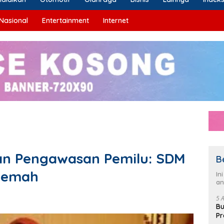
Nasional
Entertainment
Internet
an Pengawasan Pemilu: SDM
B
 Lemah
In
an
5 
Bu
Pr