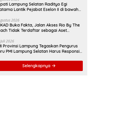
pati Lampung Selatan Radityo Egi
atama Lantik Pejabat Eselon II di bawah
yover Natar
Agustus 2026
KAD Buka Fakta, Jalan Akses Rio By The
ach Tidak Terdaftar sebagai Aset
merintah Daerah
 Juli 2026
I Provinsi Lampung Tegaskan Pengurus
ru PMI Lampung Selatan Harus Responsif
lam Aksi Kemanusiaan
Selengkapnya