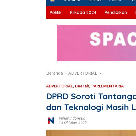
o
m
Politik
Pilkada 2024
Pendidikan
e
Beranda
ADVERTORIAL
ADVERTORIAL
,
Daerah
,
PARLEMENTARIA
DPRD Soroti Tantang
dan Teknologi Masih
Inihariindonesia
15 Oktober 2025