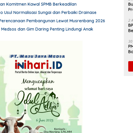
an Komitmen Kawal SPMB Berkeadilan
Bu
Pr
wo Usul Normalisasi Sungai dan Perbaiki Drainase
Fl
2 
Perencanaan Pembangunan Lewat Musrenbang 2026
BP
n Medsos dan Gim Daring Penting Lindungi Anak
Be
Pe
30
PM
Ba
da