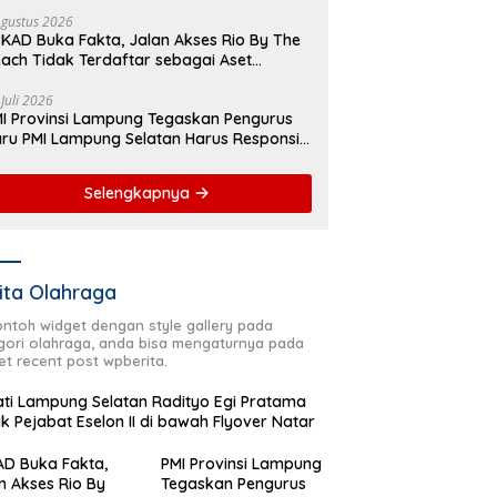
yover Natar
Agustus 2026
KAD Buka Fakta, Jalan Akses Rio By The
ach Tidak Terdaftar sebagai Aset
merintah Daerah
 Juli 2026
I Provinsi Lampung Tegaskan Pengurus
ru PMI Lampung Selatan Harus Responsif
lam Aksi Kemanusiaan
Selengkapnya
ita Olahraga
contoh widget dengan style gallery pada
gori olahraga, anda bisa mengaturnya pada
et recent post wpberita.
ti Lampung Selatan Radityo Egi Pratama
ik Pejabat Eselon II di bawah Flyover Natar
D Buka Fakta,
PMI Provinsi Lampung
n Akses Rio By
Tegaskan Pengurus