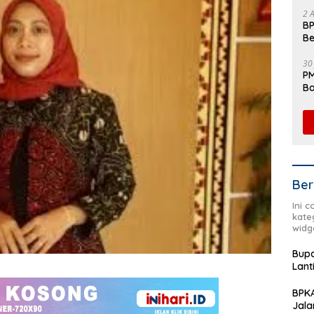
Fl
2 
BP
Be
Pe
30
PM
Ba
da
Ber
Ini 
kate
widg
Bupa
Lant
BPKA
Jala