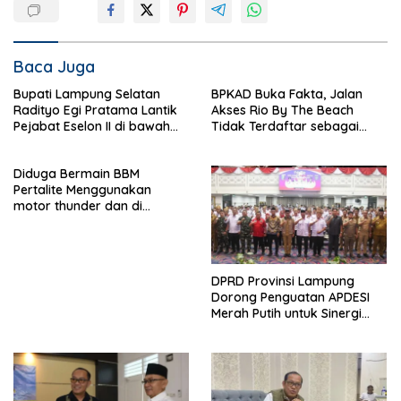
Baca Juga
Bupati Lampung Selatan
BPKAD Buka Fakta, Jalan
Radityo Egi Pratama Lantik
Akses Rio By The Beach
Pejabat Eselon II di bawah
Tidak Terdaftar sebagai
Flyover Natar
Aset Pemerintah Daerah
Diduga Bermain BBM
Pertalite Menggunakan
motor thunder dan di
kumpulkan ke jerijen , Apri
Jadi Sorotan Warga
DPRD Provinsi Lampung
Dorong Penguatan APDESI
Merah Putih untuk Sinergi
Pembangunan Desa