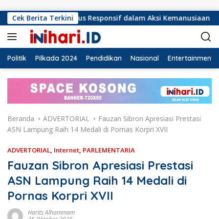
Langsung ke konten
 Harus Responsif dalam Aksi Kemanusiaan
Cek Berita Terkini
Ormas Laska
Politik
Pilkada 2024
Pendidikan
Nasional
Entertainment
Beranda
ADVERTORIAL
Fauzan Sibron Apresiasi Prestasi
ASN Lampung Raih 14 Medali di Pornas Korpri XVII
ADVERTORIAL
,
Internet
,
PARLEMENTARIA
Fauzan Sibron Apresiasi Prestasi
ASN Lampung Raih 14 Medali di
Pornas Korpri XVII
Harits Alhammam