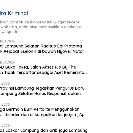
ita Kriminal
adalah contoh deskripsi untuk widget recent
 wpberita, anda bisa memasukkan deskripsi
 widget ini.
stus 2026
ti Lampung Selatan Radityo Egi Pratama
ik Pejabat Eselon II di bawah Flyover Natar
stus 2026
D Buka Fakta, Jalan Akses Rio By The
h Tidak Terdaftar sebagai Aset Pemerintah
rah
li 2026
Provinsi Lampung Tegaskan Pengurus Baru
Lampung Selatan Harus Responsif dalam
 Kemanusiaan
li 2026
ga Bermain BBM Pertalite Menggunakan
r thunder dan di kumpulkan ke jerijen , Apri
 Sorotan Warga
li 2026
as Laskar Lampung dan Grib jaya Lampung