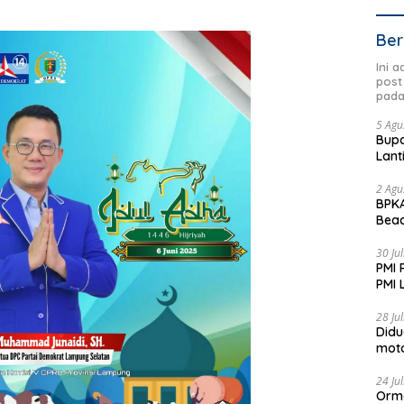
Ber
Ini 
post
pada
5 Agu
Bupa
Lant
2 Agu
BPKA
Beac
Dae
30 Ju
PMI 
PMI 
Aksi
28 Ju
Didu
moto
Jadi
24 Ju
Orm