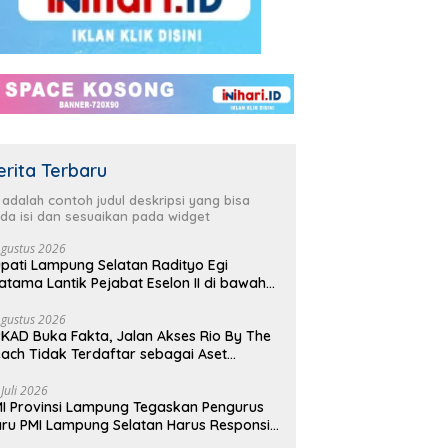
erita Terbaru
i adalah contoh judul deskripsi yang bisa
da isi dan sesuaikan pada widget
Agustus 2026
pati Lampung Selatan Radityo Egi
atama Lantik Pejabat Eselon II di bawah
yover Natar
Agustus 2026
KAD Buka Fakta, Jalan Akses Rio By The
ach Tidak Terdaftar sebagai Aset
merintah Daerah
 Juli 2026
I Provinsi Lampung Tegaskan Pengurus
ru PMI Lampung Selatan Harus Responsif
lam Aksi Kemanusiaan