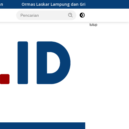
 Lampung dan Grib jaya Lampung selatan mengapresiasi dan ik
tutup
s