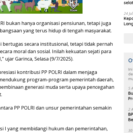
sela
HUT 
pimp
24 Ju
Kepa
Sela
I bukan hanya organisasi pensiunan, tetapi juga
Lang
men
Demo
kebangsaan yang terus hidup di tengah masyarakat.
i bertugas secara institusional, tetapi tidak pernah
cara moral dan sosial. Inilah kekuatan sejati para
 ujar Garinca, Selasa (9/7/2025).
O
In
resiasi kontribusi PP POLRI dalam menjaga
de
an mendukung program-program pemerintah daerah,
mu
 pembinaan generasi muda serta upaya pencegahan
5 
Bu
.
Pr
Fl
 antara PP POLRI dan unsur pemerintahan semakin
2 
BP
Be
Pe
isi I yang membidangi hukum dan pemerintahan,
30