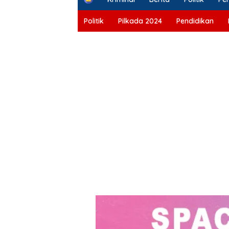
o
m
Politik
Pilkada 2024
Pendidikan
e