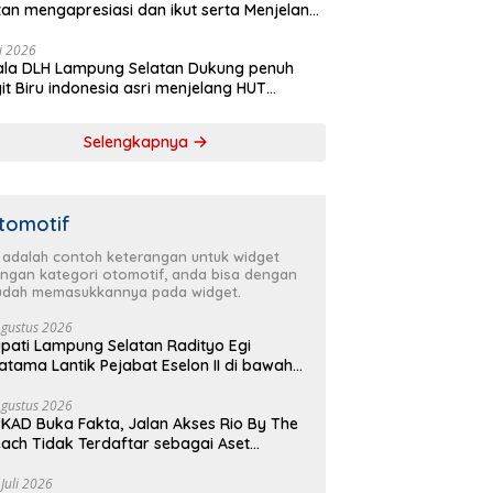
tan mengapresiasi dan ikut serta Menjelang
Partai Demokrat ke 25 tahun, DPC (dewan
inan cabang) Partai Demokrat Lampung
li 2026
la DLH Lampung Selatan Dukung penuh
tan gelar aksi bersih-bersih pantai dan
it Biru indonesia asri menjelang HUT
anam pohon
krat ke 25 Tahun
Selengkapnya
tomotif
i adalah contoh keterangan untuk widget
ngan kategori otomotif, anda bisa dengan
dah memasukkannya pada widget.
Agustus 2026
pati Lampung Selatan Radityo Egi
atama Lantik Pejabat Eselon II di bawah
yover Natar
Agustus 2026
KAD Buka Fakta, Jalan Akses Rio By The
ach Tidak Terdaftar sebagai Aset
merintah Daerah
 Juli 2026