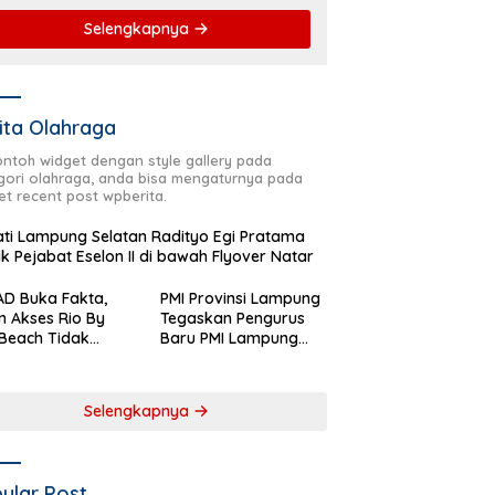
Selengkapnya
ita Olahraga
contoh widget dengan style gallery pada
gori olahraga, anda bisa mengaturnya pada
et recent post wpberita.
ti Lampung Selatan Radityo Egi Pratama
ik Pejabat Eselon II di bawah Flyover Natar
D Buka Fakta,
PMI Provinsi Lampung
n Akses Rio By
Tegaskan Pengurus
Beach Tidak
Baru PMI Lampung
aftar sebagai
Selatan Harus
 Pemerintah
Responsif dalam Aksi
rah
Kemanusiaan
Selengkapnya
ular Post