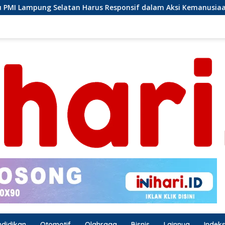
arus Responsif dalam Aksi Kemanusiaan
Ormas Laskar
ndidikan
Otomotif
Olahraga
Bisnis
Lainnya
Indek