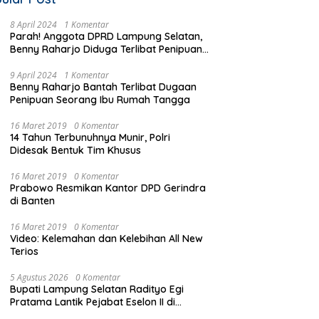
8 April 2024
1 Komentar
Parah! Anggota DPRD Lampung Selatan,
Benny Raharjo Diduga Terlibat Penipuan
Seorang Ibu Rumah Tangga
9 April 2024
1 Komentar
Benny Raharjo Bantah Terlibat Dugaan
Penipuan Seorang Ibu Rumah Tangga
16 Maret 2019
0 Komentar
14 Tahun Terbunuhnya Munir, Polri
Didesak Bentuk Tim Khusus
16 Maret 2019
0 Komentar
Prabowo Resmikan Kantor DPD Gerindra
di Banten
16 Maret 2019
0 Komentar
Video: Kelemahan dan Kelebihan All New
Terios
5 Agustus 2026
0 Komentar
Bupati Lampung Selatan Radityo Egi
Pratama Lantik Pejabat Eselon II di
bawah Flyover Natar