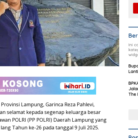
Ber
Ini 
kate
widg
Bupa
Lant
BPKA
Jala
The 
Terd
 Provinsi Lampung, Garinca Reza Pahlevi,
Aset
Dae
n selamat kepada segenap keluarga besar
awan POLRI (PP POLRI) Daerah Lampung yang
lang Tahun ke-26 pada tanggal 9 Juli 2025.
Pop