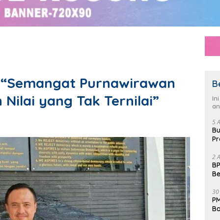
i: “Semangat Purnawirawan
B
Nilai yang Tak Ternilai”
In
an
5 
Bu
Pr
Fl
2 
BP
Be
Pe
30
PM
Ba
da