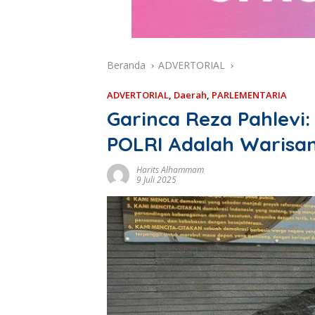
Beranda
ADVERTORIAL
ADVERTORIAL
,
Daerah
,
PARLEMENTARIA
Garinca Reza Pahlev
POLRI Adalah Warisan 
Harits Alhammam
9 Juli 2025