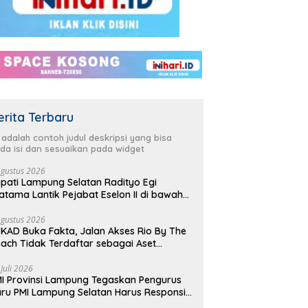
erita Terbaru
i adalah contoh judul deskripsi yang bisa
da isi dan sesuaikan pada widget
Agustus 2026
pati Lampung Selatan Radityo Egi
atama Lantik Pejabat Eselon II di bawah
yover Natar
Agustus 2026
KAD Buka Fakta, Jalan Akses Rio By The
ach Tidak Terdaftar sebagai Aset
merintah Daerah
 Juli 2026
I Provinsi Lampung Tegaskan Pengurus
ru PMI Lampung Selatan Harus Responsif
lam Aksi Kemanusiaan