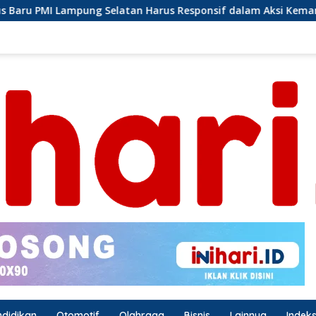
Harus Responsif dalam Aksi Kemanusiaan
Ormas Laskar
ndidikan
Otomotif
Olahraga
Bisnis
Lainnya
Indek