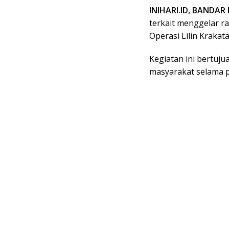
INIHARI.ID, BANDA
terkait menggelar r
Operasi Lilin Krakat
Kegiatan ini bertu
masyarakat selama p