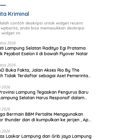
ita Kriminal
adalah contoh deskripsi untuk widget recent
 wpberita, anda bisa memasukkan deskripsi
 widget ini.
stus 2026
ti Lampung Selatan Radityo Egi Pratama
ik Pejabat Eselon II di bawah Flyover Natar
stus 2026
D Buka Fakta, Jalan Akses Rio By The
h Tidak Terdaftar sebagai Aset Pemerintah
rah
li 2026
Provinsi Lampung Tegaskan Pengurus Baru
Lampung Selatan Harus Responsif dalam
 Kemanusiaan
li 2026
ga Bermain BBM Pertalite Menggunakan
r thunder dan di kumpulkan ke jerijen , Apri
 Sorotan Warga
li 2026
as Laskar Lampung dan Grib jaya Lampung