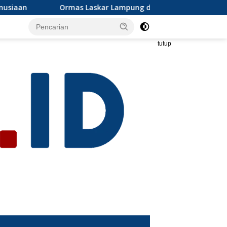
 Lampung dan Grib jaya Lampung selatan mengapresiasi dan i
tutup
s