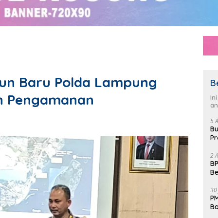
hun Baru Polda Lampung
B
an Pengamanan
In
an
5 
Bu
Pr
Fl
2 
BP
Be
Pe
30
PM
Ba
da