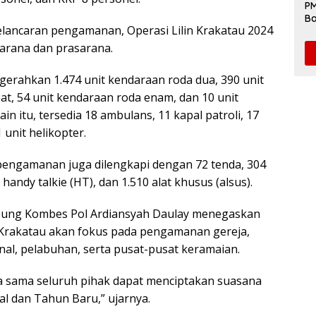
PM
Ba
lancaran pengamanan, Operasi Lilin Krakatau 2024
da
arana dan prasarana.
rahkan 1.474 unit kendaraan roda dua, 390 unit
t, 54 unit kendaraan roda enam, dan 10 unit
ain itu, tersedia 18 ambulans, 11 kapal patroli, 17
 unit helikopter.
engamanan juga dilengkapi dengan 72 tenda, 304
 handy talkie (HT), dan 1.510 alat khusus (alsus).
pung Kombes Pol Ardiansyah Daulay menegaskan
 Krakatau akan fokus pada pengamanan gereja,
nal, pelabuhan, serta pusat-pusat keramaian.
a sama seluruh pihak dapat menciptakan suasana
al dan Tahun Baru,” ujarnya.