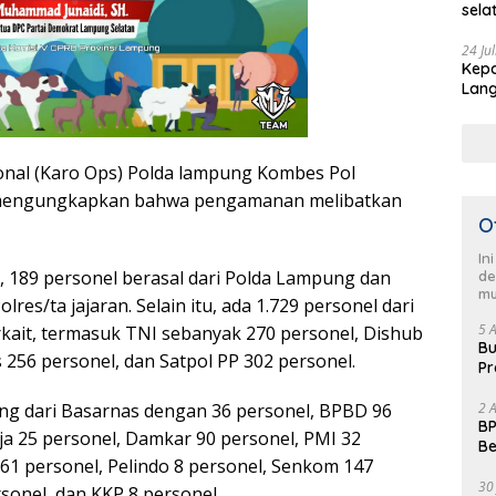
sela
HUT 
pimp
24 Ju
Kepa
Sela
Lang
men
Demo
onal (Karo Ops) Polda lampung Kombes Pol
 mengungkapkan bahwa pengamanan melibatkan
O
In
t, 189 personel berasal dari Polda Lampung dan
de
mu
olres/ta jajaran. Selain itu, ada 1.729 personel dari
5 
rkait, termasuk TNI sebanyak 270 personel, Dishub
Bu
 256 personel, dan Satpol PP 302 personel.
Pr
Fl
ng dari Basarnas dengan 36 personel, BPBD 96
2 
BP
ja 25 personel, Damkar 90 personel, PMI 32
Be
61 personel, Pelindo 8 personel, Senkom 147
Pe
30
rsonel, dan KKP 8 personel.