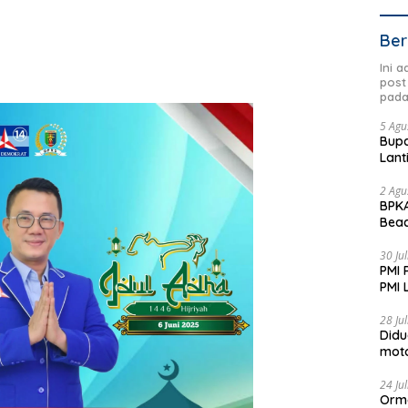
Ber
Ini 
post
pada
5 Agu
Bupa
Lant
2 Agu
BPKA
Beac
Dae
30 Ju
PMI 
PMI 
Aksi
28 Ju
Didu
moto
Jadi
24 Ju
Orm