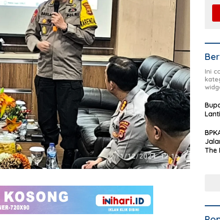
Ber
Ini 
kate
widg
Bupa
Lant
BPKA
Jala
The 
Terd
Aset
Dae
Pop