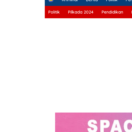
o
m
Politik
Pilkada 2024
Pendidikan
e