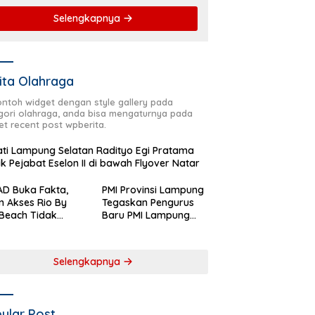
Selengkapnya
ita Olahraga
contoh widget dengan style gallery pada
gori olahraga, anda bisa mengaturnya pada
et recent post wpberita.
ti Lampung Selatan Radityo Egi Pratama
ik Pejabat Eselon II di bawah Flyover Natar
D Buka Fakta,
PMI Provinsi Lampung
n Akses Rio By
Tegaskan Pengurus
Beach Tidak
Baru PMI Lampung
aftar sebagai
Selatan Harus
 Pemerintah
Responsif dalam Aksi
rah
Kemanusiaan
Selengkapnya
ular Post