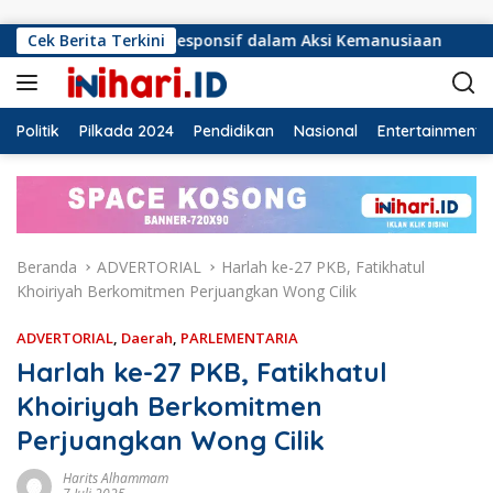
Langsung ke konten
arus Responsif dalam Aksi Kemanusiaan
Cek Berita Terkini
Ormas Laskar 
Politik
Pilkada 2024
Pendidikan
Nasional
Entertainment
Beranda
ADVERTORIAL
Harlah ke-27 PKB, Fatikhatul
Khoiriyah Berkomitmen Perjuangkan Wong Cilik
ADVERTORIAL
,
Daerah
,
PARLEMENTARIA
Harlah ke-27 PKB, Fatikhatul
Khoiriyah Berkomitmen
Perjuangkan Wong Cilik
Harits Alhammam