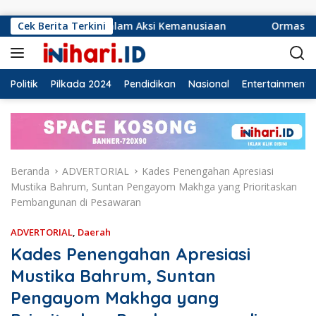
Langsung ke konten
alam Aksi Kemanusiaan
Cek Berita Terkini
Ormas Laskar Lampung dan Grib 
Politik
Pilkada 2024
Pendidikan
Nasional
Entertainment
Beranda
ADVERTORIAL
Kades Penengahan Apresiasi
Mustika Bahrum, Suntan Pengayom Makhga yang Prioritaskan
Pembangunan di Pesawaran
ADVERTORIAL
,
Daerah
Kades Penengahan Apresiasi
Mustika Bahrum, Suntan
Pengayom Makhga yang