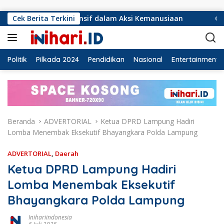
Langsung ke konten
ponsif dalam Aksi Kemanusiaan
Cek Berita Terkini
Ormas Laskar Lampung 
Politik
Pilkada 2024
Pendidikan
Nasional
Entertainment
Beranda
ADVERTORIAL
Ketua DPRD Lampung Hadiri
Lomba Menembak Eksekutif Bhayangkara Polda Lampung
ADVERTORIAL
,
Daerah
Ketua DPRD Lampung Hadiri
Lomba Menembak Eksekutif
Bhayangkara Polda Lampung
Inihariindonesia