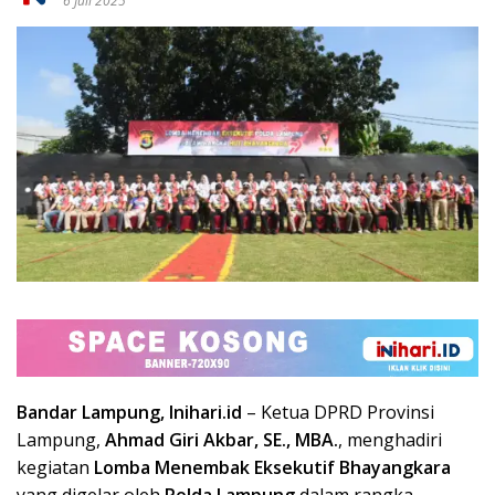
6 Juli 2025
Bandar Lampung, Inihari.id
– Ketua DPRD Provinsi
Lampung,
Ahmad Giri Akbar, SE., MBA.
, menghadiri
kegiatan
Lomba Menembak Eksekutif Bhayangkara
yang digelar oleh
Polda Lampung
dalam rangka