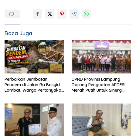
Baca Juga
Perbaikan Jembatan
DPRD Provinsi Lampung
Pendem di Jalan Ra Basyid
Dorong Penguatan APDESI
Lambat, Warga Pertanyakan
Merah Putih untuk Sinergi
Kapan Selesai
Pembangunan Desa