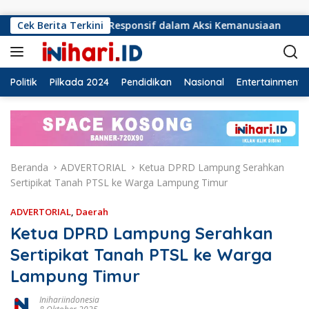
Langsung ke konten
us Responsif dalam Aksi Kemanusiaan
Cek Berita Terkini
Ormas Laskar La
Politik
Pilkada 2024
Pendidikan
Nasional
Entertainment
Beranda
ADVERTORIAL
Ketua DPRD Lampung Serahkan
Sertipikat Tanah PTSL ke Warga Lampung Timur
ADVERTORIAL
,
Daerah
Ketua DPRD Lampung Serahkan
Sertipikat Tanah PTSL ke Warga
Lampung Timur
Inihariindonesia