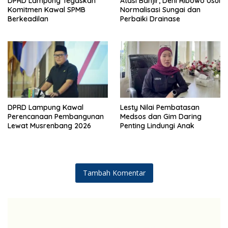
DPRD Lampung Tegaskan
Atasi Banjir, Deni Ribowo Usul
Komitmen Kawal SPMB
Normalisasi Sungai dan
Berkeadilan
Perbaiki Drainase
DPRD Lampung Kawal
Lesty Nilai Pembatasan
Perencanaan Pembangunan
Medsos dan Gim Daring
Lewat Musrenbang 2026
Penting Lindungi Anak
Tambah Komentar