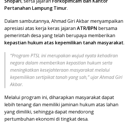
Shopari
, serta jajaran
Forkopimcam dan Kantor
Pertanahan Lampung Timur
.
Dalam sambutannya, Ahmad Giri Akbar menyampaikan
apresiasi atas kerja keras jajaran
ATR/BPN
bersama
pemerintah desa yang telah berupaya memberikan
kepastian hukum atas kepemilikan tanah masyarakat
.
“Program PTSL ini merupakan wujud nyata kehadiran
negara dalam memberikan kepastian hukum serta
meningkatkan kesejahteraan masyarakat melalui
kepemilikan sertipikat tanah yang sah,” ujar Ahmad Giri
Akbar.
Melalui program ini, diharapkan masyarakat dapat
lebih tenang dan memiliki jaminan hukum atas lahan
yang dimiliki, sehingga dapat mendorong
pertumbuhan ekonomi di tingkat desa.