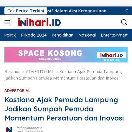
Langsung ke konten
onsif dalam Aksi Kemanusiaan
Cek Berita Terkini
Ormas Laskar Lampung d
Politik
Pilkada 2024
Pendidikan
Nasional
Entertainment
Beranda
ADVERTORIAL
Kostiana Ajak Pemuda Lampung
Jadikan Sumpah Pemuda Momentum Persatuan dan Inovasi
ADVERTORIAL
Kostiana Ajak Pemuda Lampung
Jadikan Sumpah Pemuda
Momentum Persatuan dan Inovasi
Inihariindonesia