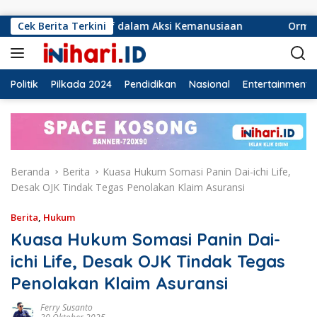
Langsung ke konten
nsif dalam Aksi Kemanusiaan
Cek Berita Terkini
Ormas Laskar Lampung da
Politik
Pilkada 2024
Pendidikan
Nasional
Entertainment
Beranda
Berita
Kuasa Hukum Somasi Panin Dai-ichi Life,
Desak OJK Tindak Tegas Penolakan Klaim Asuransi
Berita
,
Hukum
Kuasa Hukum Somasi Panin Dai-
ichi Life, Desak OJK Tindak Tegas
Penolakan Klaim Asuransi
Ferry Susanto