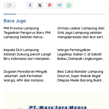
Baca Juga
PMI Provinsi Lampung
Ormas Laskar Lampung dan
Tegaskan Pengurus Baru PMI
Grib jaya Lampung selatan
Lampung Selatan Harus
mengapresiasi dan ikut serta
Responsif dalam Aksi
Menjelang HUT Partai
Kemanusiaan
Demokrat ke 25 tahun, DPC
Kepala DLH Lampung
Warga Pertanyakan
(dewan pimpinan cabang)
Selatan Dukung penuh Langit
Legalitas Galian C di Sabah
Partai Demokrat Lampung
Biru indonesia asri menjelang
Balau, Dampak Lingkungan
Selatan gelar aksi bersih-
HUT Demokrat ke 25 Tahun
Kian Dikeluhkan
bersih pantai dan menanam
pohon
Dugaan Peredaran Minyak
Bea Cukai Bandar Lampung
Jelantah Jadi Perhatian
Disorot, Sopir Rokok Ilegal
Warga, APH dan Instansi
Dilepas Meski Barang Bukti
Terkait Diminta Turun
Disita
Langsung