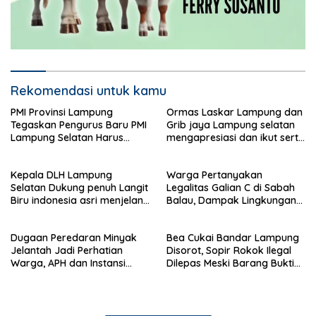
Rekomendasi untuk kamu
PMI Provinsi Lampung
Ormas Laskar Lampung dan
Tegaskan Pengurus Baru PMI
Grib jaya Lampung selatan
Lampung Selatan Harus
mengapresiasi dan ikut serta
Responsif dalam Aksi
Menjelang HUT Partai
Kemanusiaan
Demokrat ke 25 tahun, DPC
Kepala DLH Lampung
Warga Pertanyakan
(dewan pimpinan cabang)
Selatan Dukung penuh Langit
Legalitas Galian C di Sabah
Partai Demokrat Lampung
Biru indonesia asri menjelang
Balau, Dampak Lingkungan
Selatan gelar aksi bersih-
HUT Demokrat ke 25 Tahun
Kian Dikeluhkan
bersih pantai dan menanam
pohon
Dugaan Peredaran Minyak
Bea Cukai Bandar Lampung
Jelantah Jadi Perhatian
Disorot, Sopir Rokok Ilegal
Warga, APH dan Instansi
Dilepas Meski Barang Bukti
Terkait Diminta Turun
Disita
Langsung