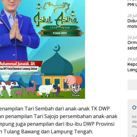
PMI 
Aksi
28 Ju
Didu
moto
Jadi
24 Ju
Orm
sela
HUT 
pimp
24 Ju
Kepa
Sela
Lang
men
Demo
O
 penampilan Tari Sembah dari anak-anak TK DWP
an penampilan Tari Sajojo persembahan anak-anak
In
de
mpung juga penampilan dari ibu-ibu DWP Provinsi
mu
n Tulang Bawang dan Lampung Tengah.
5 