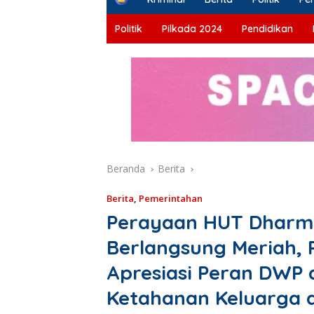
o
m
Politik
Pilkada 2024
Pendidikan
e
Beranda
Berita
Berita
,
Pemerintahan
Perayaan HUT Dharma
Berlangsung Meriah, 
Apresiasi Peran DWP
Ketahanan Keluarga