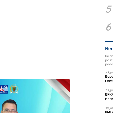
5
6
Ber
Ini 
post
pada
5 Agu
Bupa
Lant
2 Agu
BPKA
Beac
Dae
30 Ju
PMI 