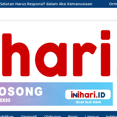
alam Aksi Kemanusiaan
Ormas Laskar Lampung dan Grib
ndidikan
Otomotif
Olahraga
Bisnis
Lainnya
Indek