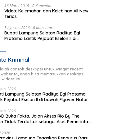
16 Maret 2019
0 Komentar
Video: Kelemahan dan Kelebihan All New
Terios
5 Agustus 2026
0 Komentar
Bupati Lampung Selatan Radityo Egi
Pratama Lantik Pejabat Eselon II di
bawah Flyover Natar
ita Kriminal
adalah contoh deskripsi untuk widget recent
 wpberita, anda bisa memasukkan deskripsi
 widget ini.
stus 2026
ti Lampung Selatan Radityo Egi Pratama
ik Pejabat Eselon II di bawah Flyover Natar
stus 2026
D Buka Fakta, Jalan Akses Rio By The
h Tidak Terdaftar sebagai Aset Pemerintah
rah
li 2026
Provinsi Lampung Tegaskan Pengurus Baru