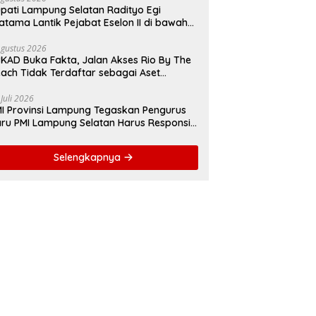
pati Lampung Selatan Radityo Egi
atama Lantik Pejabat Eselon II di bawah
yover Natar
Agustus 2026
KAD Buka Fakta, Jalan Akses Rio By The
ach Tidak Terdaftar sebagai Aset
merintah Daerah
 Juli 2026
I Provinsi Lampung Tegaskan Pengurus
ru PMI Lampung Selatan Harus Responsif
lam Aksi Kemanusiaan
Selengkapnya