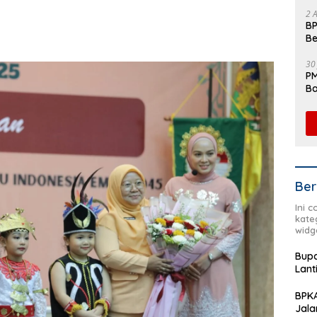
Fl
2 
BP
Be
Pe
30
PM
Ba
da
Ber
Ini 
kate
widg
Bupa
Lant
BPKA
Jala