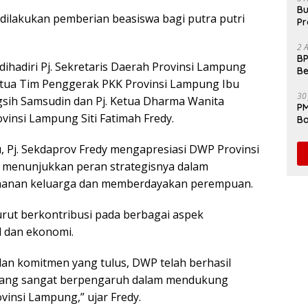
Bu
 dilakukan pemberian beasiswa bagi putra putri
Pr
Fl
2 
BP
hadiri Pj. Sekretaris Daerah Provinsi Lampung
Be
etua Tim Penggerak PKK Provinsi Lampung Ibu
Pe
30
sih Samsudin dan Pj. Ketua Dharma Wanita
PM
vinsi Lampung Siti Fatimah Fredy.
Ba
da
, Pj. Sekdaprov Fredy mengapresiasi DWP Provinsi
 menunjukkan peran strategisnya dalam
anan keluarga dan memberdayakan perempuan.
rut berkontribusi pada berbagai aspek
 dan ekonomi.
 dan komitmen yang tulus, DWP telah berhasil
 yang sangat berpengaruh dalam mendukung
insi Lampung,” ujar Fredy.