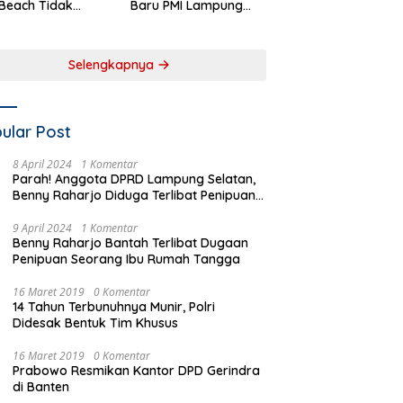
Beach Tidak
Baru PMI Lampung
aftar sebagai
Selatan Harus
 Pemerintah
Responsif dalam Aksi
rah
Kemanusiaan
Selengkapnya
ular Post
8 April 2024
1 Komentar
Parah! Anggota DPRD Lampung Selatan,
Benny Raharjo Diduga Terlibat Penipuan
Seorang Ibu Rumah Tangga
9 April 2024
1 Komentar
Benny Raharjo Bantah Terlibat Dugaan
Penipuan Seorang Ibu Rumah Tangga
16 Maret 2019
0 Komentar
14 Tahun Terbunuhnya Munir, Polri
Didesak Bentuk Tim Khusus
16 Maret 2019
0 Komentar
Prabowo Resmikan Kantor DPD Gerindra
di Banten