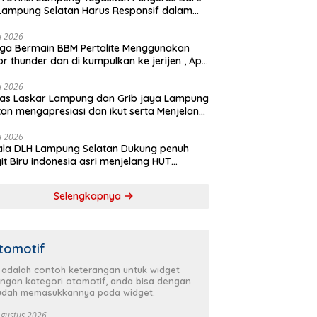
Lampung Selatan Harus Responsif dalam
 Kemanusiaan
li 2026
ga Bermain BBM Pertalite Menggunakan
r thunder dan di kumpulkan ke jerijen , Apri
 Sorotan Warga
li 2026
as Laskar Lampung dan Grib jaya Lampung
tan mengapresiasi dan ikut serta Menjelang
Partai Demokrat ke 25 tahun, DPC (dewan
inan cabang) Partai Demokrat Lampung
li 2026
la DLH Lampung Selatan Dukung penuh
tan gelar aksi bersih-bersih pantai dan
it Biru indonesia asri menjelang HUT
anam pohon
krat ke 25 Tahun
Selengkapnya
tomotif
i adalah contoh keterangan untuk widget
ngan kategori otomotif, anda bisa dengan
dah memasukkannya pada widget.
Agustus 2026