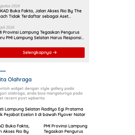
yover Natar
Agustus 2026
KAD Buka Fakta, Jalan Akses Rio By The
ach Tidak Terdaftar sebagai Aset
merintah Daerah
 Juli 2026
I Provinsi Lampung Tegaskan Pengurus
ru PMI Lampung Selatan Harus Responsif
lam Aksi Kemanusiaan
Selengkapnya
ita Olahraga
contoh widget dengan style gallery pada
gori olahraga, anda bisa mengaturnya pada
et recent post wpberita.
ti Lampung Selatan Radityo Egi Pratama
ik Pejabat Eselon II di bawah Flyover Natar
D Buka Fakta,
PMI Provinsi Lampung
n Akses Rio By
Tegaskan Pengurus