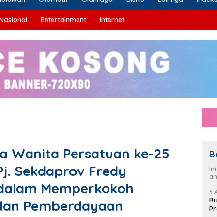
Nasional
Entertainment
Internet
 Wanita Persatuan ke-25
B
Pj. Sekdaprov Fredy
In
an
 dalam Memperkokoh
5 
Bu
 dan Pemberdayaan
Pr