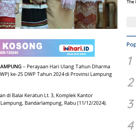
The 
Terd
Aset
Dae
Pop
1
RLAMPUNG
– Perayaan Hari Ulang Tahun Dharma
DWP) ke-25 DWP Tahun 2024 di Provinsi Lampung
2
.
n di Balai Keratun Lt. 3, Komplek Kantor
3
 Lampung, Bandarlampung, Rabu (11/12/2024).
4