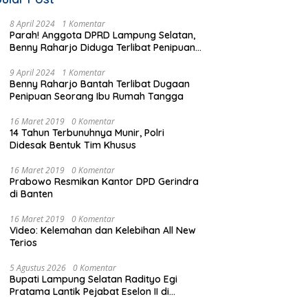
8 April 2024
1 Komentar
Parah! Anggota DPRD Lampung Selatan,
Benny Raharjo Diduga Terlibat Penipuan
Seorang Ibu Rumah Tangga
9 April 2024
1 Komentar
Benny Raharjo Bantah Terlibat Dugaan
Penipuan Seorang Ibu Rumah Tangga
16 Maret 2019
0 Komentar
14 Tahun Terbunuhnya Munir, Polri
Didesak Bentuk Tim Khusus
16 Maret 2019
0 Komentar
Prabowo Resmikan Kantor DPD Gerindra
di Banten
16 Maret 2019
0 Komentar
Video: Kelemahan dan Kelebihan All New
Terios
5 Agustus 2026
0 Komentar
Bupati Lampung Selatan Radityo Egi
Pratama Lantik Pejabat Eselon II di
bawah Flyover Natar