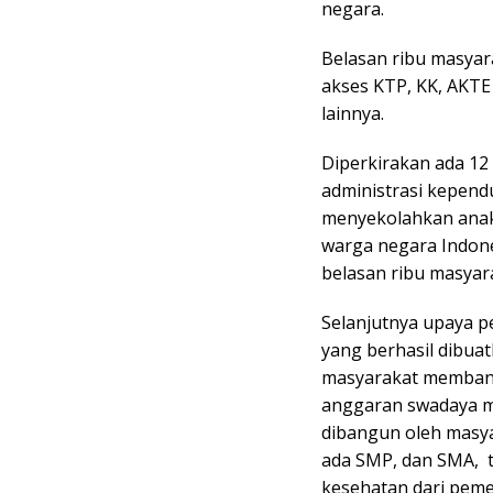
negara.
Belasan ribu masyar
akses KTP, KK, AKT
lainnya.
Diperkirakan ada 12
administrasi kepend
menyekolahkan anak,
warga negara Indones
belasan ribu masyara
Selanjutnya upaya p
yang berhasil dibuat
masyarakat membang
anggaran swadaya ma
dibangun oleh masya
ada SMP, dan SMA, ta
kesehatan dari peme