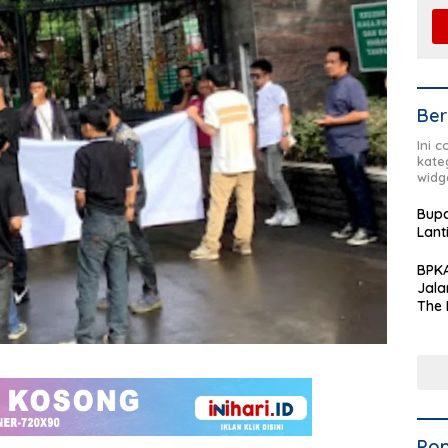
Ber
Ini 
kate
widg
Bupa
Lant
BPKA
Jala
The 
Terd
Aset
Dae
Pop