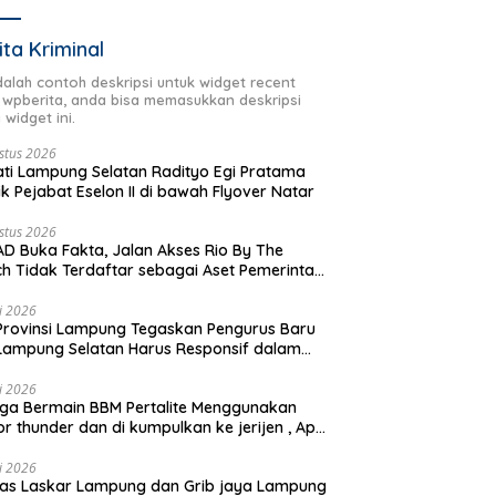
ita Kriminal
adalah contoh deskripsi untuk widget recent
 wpberita, anda bisa memasukkan deskripsi
 widget ini.
stus 2026
ti Lampung Selatan Radityo Egi Pratama
ik Pejabat Eselon II di bawah Flyover Natar
stus 2026
D Buka Fakta, Jalan Akses Rio By The
h Tidak Terdaftar sebagai Aset Pemerintah
rah
li 2026
Provinsi Lampung Tegaskan Pengurus Baru
Lampung Selatan Harus Responsif dalam
 Kemanusiaan
li 2026
ga Bermain BBM Pertalite Menggunakan
r thunder dan di kumpulkan ke jerijen , Apri
 Sorotan Warga
li 2026
as Laskar Lampung dan Grib jaya Lampung