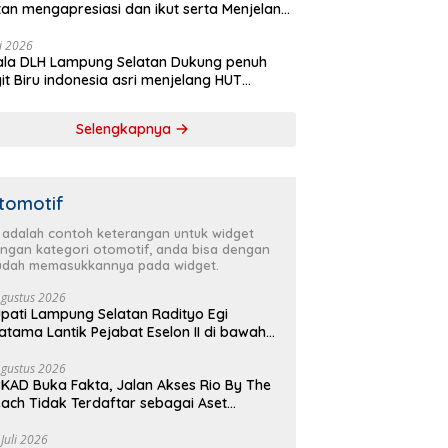
tan mengapresiasi dan ikut serta Menjelang
Partai Demokrat ke 25 tahun, DPC (dewan
inan cabang) Partai Demokrat Lampung
li 2026
la DLH Lampung Selatan Dukung penuh
tan gelar aksi bersih-bersih pantai dan
it Biru indonesia asri menjelang HUT
anam pohon
krat ke 25 Tahun
Selengkapnya
tomotif
i adalah contoh keterangan untuk widget
ngan kategori otomotif, anda bisa dengan
dah memasukkannya pada widget.
Agustus 2026
pati Lampung Selatan Radityo Egi
atama Lantik Pejabat Eselon II di bawah
yover Natar
Agustus 2026
KAD Buka Fakta, Jalan Akses Rio By The
ach Tidak Terdaftar sebagai Aset
merintah Daerah
 Juli 2026