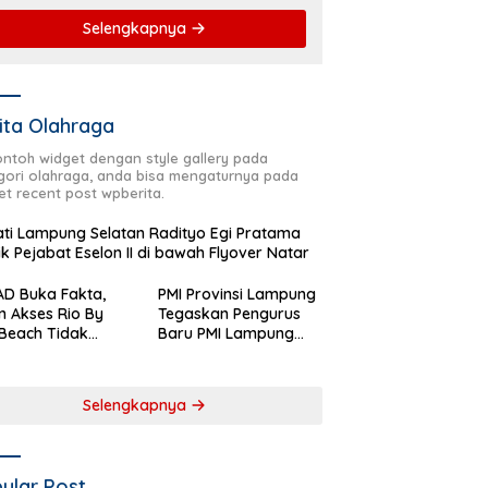
Selengkapnya
ita Olahraga
contoh widget dengan style gallery pada
gori olahraga, anda bisa mengaturnya pada
et recent post wpberita.
ti Lampung Selatan Radityo Egi Pratama
ik Pejabat Eselon II di bawah Flyover Natar
D Buka Fakta,
PMI Provinsi Lampung
n Akses Rio By
Tegaskan Pengurus
Beach Tidak
Baru PMI Lampung
aftar sebagai
Selatan Harus
 Pemerintah
Responsif dalam Aksi
rah
Kemanusiaan
Selengkapnya
ular Post