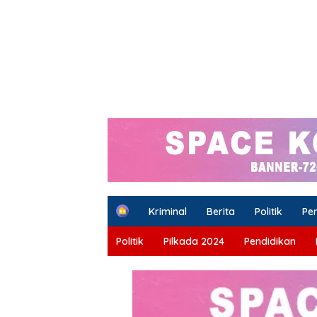
H
Kriminal
Berita
Politik
Pe
o
m
Politik
Pilkada 2024
Pendidikan
e