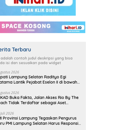
erita Terbaru
i adalah contoh judul deskripsi yang bisa
da isi dan sesuaikan pada widget
Agustus 2026
pati Lampung Selatan Radityo Egi
atama Lantik Pejabat Eselon II di bawah
yover Natar
Agustus 2026
KAD Buka Fakta, Jalan Akses Rio By The
ach Tidak Terdaftar sebagai Aset
merintah Daerah
 Juli 2026
I Provinsi Lampung Tegaskan Pengurus
ru PMI Lampung Selatan Harus Responsif
lam Aksi Kemanusiaan