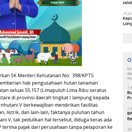
sela
HUT 
pimp
24 Ju
Kepa
Sela
Lang
men
Demo
O
In
de
rkan SK Menteri Kehutanan No: 398/KPTS
mu
 Pemberian hak pengusahaan hutan tanaman
5 
hutan seluas 55.157 (Limapuluh Lima Ribu seratus
Bu
ktare di provinsi daerah tingkat I lampung kepada
Pr
Fl
Inhutani V berkewajiban mendirikan fasilitas
2 
, listrik, dan lain-lain, faktanya puluhan tahun
BP
Be
ani V, tak pedulikan hal tersebut, diduga keras ada
Pe
 terima pajak dari perusahaan tanpa pelaporan ke
30