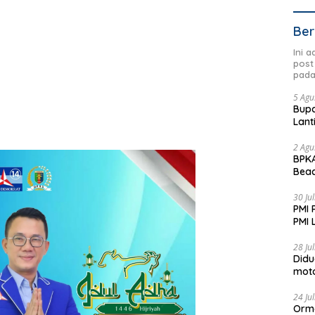
Ber
Ini 
post
pada
5 Agu
Bupa
Lant
2 Agu
BPKA
Beac
Dae
30 Ju
PMI 
PMI 
Aksi
28 Ju
Didu
moto
Jadi
24 Ju
Orm