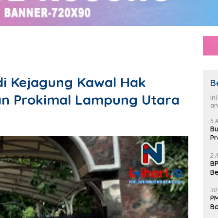
di Kejagung Kawal Hak
B
n Prokimal Lampung Utara
In
an
5 
Bu
Pr
Fl
2 
BP
Be
Pe
30
PM
Ba
da