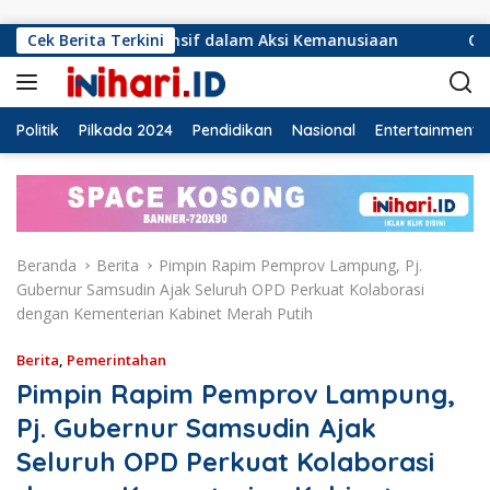
Langsung ke konten
s Responsif dalam Aksi Kemanusiaan
Cek Berita Terkini
Ormas Laskar La
Politik
Pilkada 2024
Pendidikan
Nasional
Entertainment
Beranda
Berita
Pimpin Rapim Pemprov Lampung, Pj.
Gubernur Samsudin Ajak Seluruh OPD Perkuat Kolaborasi
dengan Kementerian Kabinet Merah Putih
Berita
,
Pemerintahan
Pimpin Rapim Pemprov Lampung,
Pj. Gubernur Samsudin Ajak
Seluruh OPD Perkuat Kolaborasi