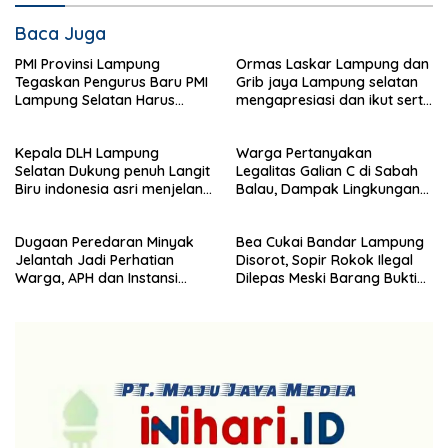
Baca Juga
PMI Provinsi Lampung
Ormas Laskar Lampung dan
Tegaskan Pengurus Baru PMI
Grib jaya Lampung selatan
Lampung Selatan Harus
mengapresiasi dan ikut serta
Responsif dalam Aksi
Menjelang HUT Partai
Kemanusiaan
Demokrat ke 25 tahun, DPC
Kepala DLH Lampung
Warga Pertanyakan
(dewan pimpinan cabang)
Selatan Dukung penuh Langit
Legalitas Galian C di Sabah
Partai Demokrat Lampung
Biru indonesia asri menjelang
Balau, Dampak Lingkungan
Selatan gelar aksi bersih-
HUT Demokrat ke 25 Tahun
Kian Dikeluhkan
bersih pantai dan menanam
pohon
Dugaan Peredaran Minyak
Bea Cukai Bandar Lampung
Jelantah Jadi Perhatian
Disorot, Sopir Rokok Ilegal
Warga, APH dan Instansi
Dilepas Meski Barang Bukti
Terkait Diminta Turun
Disita
Langsung