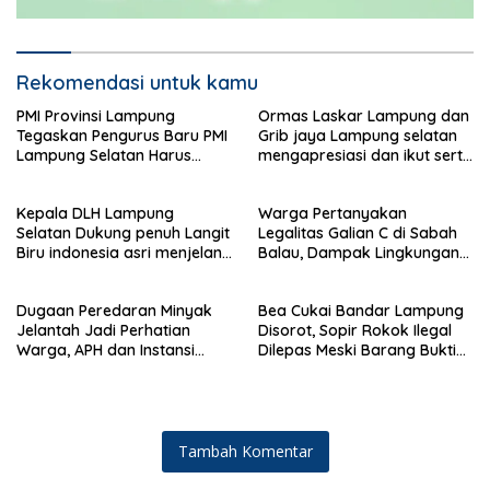
Rekomendasi untuk kamu
PMI Provinsi Lampung
Ormas Laskar Lampung dan
Tegaskan Pengurus Baru PMI
Grib jaya Lampung selatan
Lampung Selatan Harus
mengapresiasi dan ikut serta
Responsif dalam Aksi
Menjelang HUT Partai
Kemanusiaan
Demokrat ke 25 tahun, DPC
Kepala DLH Lampung
Warga Pertanyakan
(dewan pimpinan cabang)
Selatan Dukung penuh Langit
Legalitas Galian C di Sabah
Partai Demokrat Lampung
Biru indonesia asri menjelang
Balau, Dampak Lingkungan
Selatan gelar aksi bersih-
HUT Demokrat ke 25 Tahun
Kian Dikeluhkan
bersih pantai dan menanam
pohon
Dugaan Peredaran Minyak
Bea Cukai Bandar Lampung
Jelantah Jadi Perhatian
Disorot, Sopir Rokok Ilegal
Warga, APH dan Instansi
Dilepas Meski Barang Bukti
Terkait Diminta Turun
Disita
Langsung
Tambah Komentar