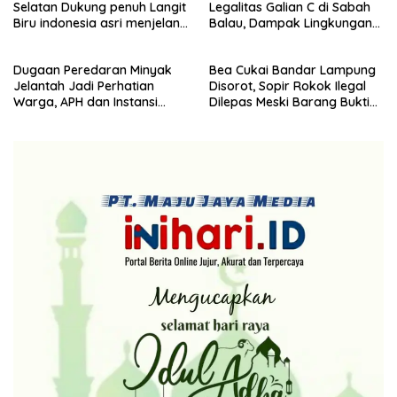
Selatan Dukung penuh Langit
Legalitas Galian C di Sabah
Partai Demokrat Lampung
Biru indonesia asri menjelang
Balau, Dampak Lingkungan
Selatan gelar aksi bersih-
HUT Demokrat ke 25 Tahun
Kian Dikeluhkan
bersih pantai dan menanam
pohon
Dugaan Peredaran Minyak
Bea Cukai Bandar Lampung
Jelantah Jadi Perhatian
Disorot, Sopir Rokok Ilegal
Warga, APH dan Instansi
Dilepas Meski Barang Bukti
Terkait Diminta Turun
Disita
Langsung