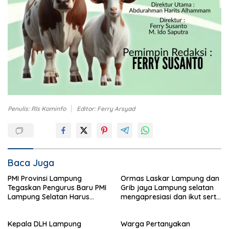
Penulis: Rls Kominfo
Editor: Ferry Arsyad
Baca Juga
PMI Provinsi Lampung
Ormas Laskar Lampung dan
Tegaskan Pengurus Baru PMI
Grib jaya Lampung selatan
Lampung Selatan Harus
mengapresiasi dan ikut serta
Responsif dalam Aksi
Menjelang HUT Partai
Kemanusiaan
Demokrat ke 25 tahun, DPC
Kepala DLH Lampung
Warga Pertanyakan
(dewan pimpinan cabang)