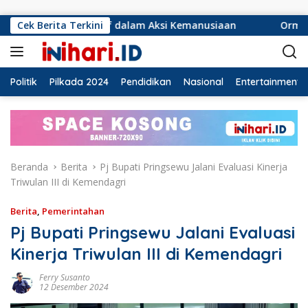
Langsung ke konten
onsif dalam Aksi Kemanusiaan
Cek Berita Terkini
Ormas Laskar Lampung d
Politik
Pilkada 2024
Pendidikan
Nasional
Entertainment
Beranda
Berita
Pj Bupati Pringsewu Jalani Evaluasi Kinerja
Triwulan III di Kemendagri
Berita
,
Pemerintahan
Pj Bupati Pringsewu Jalani Evaluasi
Kinerja Triwulan III di Kemendagri
Ferry Susanto
12 Desember 2024