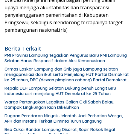
Evaluasi kinerja ini menjadi bagian penting dalam
upaya menjaga akuntabilitas dan transparansi
penyelenggaraan pemerintahan di Kabupaten
Pringsewu, sekaligus mendorong tercapainya target
pembangunan nasional.(rls)
Berita Terkait
PMI Provinsi Lampung Tegaskan Pengurus Baru PMI Lampung
Selatan Harus Responsif dalam Aksi Kemanusiaan
Ormas Laskar Lampung dan Grib jaya Lampung selatan
mengapresiasi dan ikut serta Menjelang HUT Partai Demokrat
ke 25 tahun, DPC (dewan pimpinan cabang) Partai Demokrat
Lampung Selatan gelar aksi bersih-bersih pantai dan
Kepala DLH Lampung Selatan Dukung penuh Langit Biru
menanam pohon
indonesia asri menjelang HUT Demokrat ke 25 Tahun
Warga Pertanyakan Legalitas Galian C di Sabah Balau,
Dampak Lingkungan Kian Dikeluhkan
Dugaan Peredaran Minyak Jelantah Jadi Perhatian Warga,
APH dan Instansi Terkait Diminta Turun Langsung
Bea Cukai Bandar Lampung Disorot, Sopir Rokok Ilegal