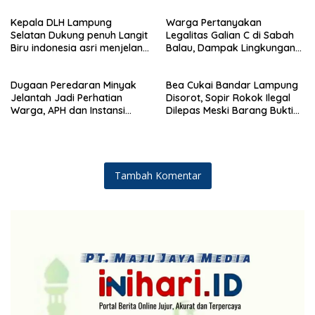
Kemanusiaan
Demokrat ke 25 tahun, DPC
Kepala DLH Lampung
Warga Pertanyakan
(dewan pimpinan cabang)
Selatan Dukung penuh Langit
Legalitas Galian C di Sabah
Partai Demokrat Lampung
Biru indonesia asri menjelang
Balau, Dampak Lingkungan
Selatan gelar aksi bersih-
HUT Demokrat ke 25 Tahun
Kian Dikeluhkan
bersih pantai dan menanam
pohon
Dugaan Peredaran Minyak
Bea Cukai Bandar Lampung
Jelantah Jadi Perhatian
Disorot, Sopir Rokok Ilegal
Warga, APH dan Instansi
Dilepas Meski Barang Bukti
Terkait Diminta Turun
Disita
Langsung
Tambah Komentar