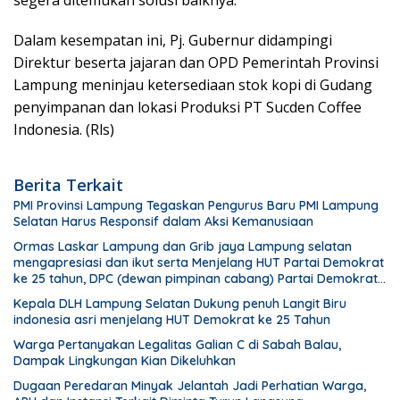
segera ditemukan solusi baiknya.
Dalam kesempatan ini, Pj. Gubernur didampingi
Direktur beserta jajaran dan OPD Pemerintah Provinsi
Lampung meninjau ketersediaan stok kopi di Gudang
penyimpanan dan lokasi Produksi PT Sucden Coffee
Indonesia. (Rls)
Berita Terkait
PMI Provinsi Lampung Tegaskan Pengurus Baru PMI Lampung
Selatan Harus Responsif dalam Aksi Kemanusiaan
Ormas Laskar Lampung dan Grib jaya Lampung selatan
mengapresiasi dan ikut serta Menjelang HUT Partai Demokrat
ke 25 tahun, DPC (dewan pimpinan cabang) Partai Demokrat
Lampung Selatan gelar aksi bersih-bersih pantai dan
Kepala DLH Lampung Selatan Dukung penuh Langit Biru
menanam pohon
indonesia asri menjelang HUT Demokrat ke 25 Tahun
Warga Pertanyakan Legalitas Galian C di Sabah Balau,
Dampak Lingkungan Kian Dikeluhkan
Dugaan Peredaran Minyak Jelantah Jadi Perhatian Warga,