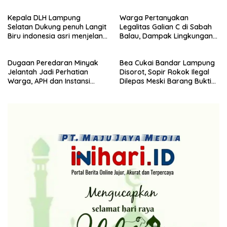
Kemanusiaan
Demokrat ke 25 tahun, DPC
Kepala DLH Lampung
Warga Pertanyakan
(dewan pimpinan cabang)
Selatan Dukung penuh Langit
Legalitas Galian C di Sabah
Partai Demokrat Lampung
Biru indonesia asri menjelang
Balau, Dampak Lingkungan
Selatan gelar aksi bersih-
HUT Demokrat ke 25 Tahun
Kian Dikeluhkan
bersih pantai dan menanam
pohon
Dugaan Peredaran Minyak
Bea Cukai Bandar Lampung
Jelantah Jadi Perhatian
Disorot, Sopir Rokok Ilegal
Warga, APH dan Instansi
Dilepas Meski Barang Bukti
Terkait Diminta Turun
Disita
Langsung