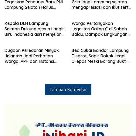
Tegaskan Pengurus Baru PMI
Grib jaya Lampung selatan
Lampung Selatan Harus
mengapresiasi dan ikut serta
Responsif dalam Aksi
Menjelang HUT Partai
Kemanusiaan
Demokrat ke 25 tahun, DPC
Kepala DLH Lampung
Warga Pertanyakan
(dewan pimpinan cabang)
Selatan Dukung penuh Langit
Legalitas Galian C di Sabah
Partai Demokrat Lampung
Biru indonesia asri menjelang
Balau, Dampak Lingkungan
Selatan gelar aksi bersih-
HUT Demokrat ke 25 Tahun
Kian Dikeluhkan
bersih pantai dan menanam
pohon
Dugaan Peredaran Minyak
Bea Cukai Bandar Lampung
Jelantah Jadi Perhatian
Disorot, Sopir Rokok Ilegal
Warga, APH dan Instansi
Dilepas Meski Barang Bukti
Terkait Diminta Turun
Disita
Langsung
Tambah Komentar