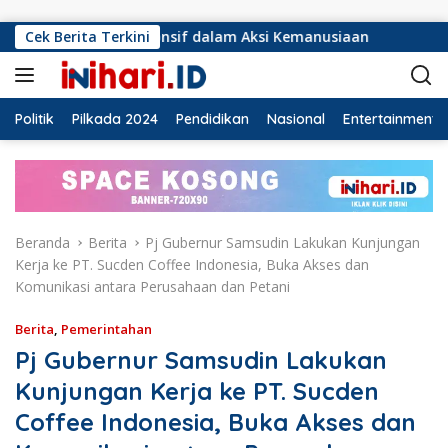
Langsung ke konten
s Responsif dalam Aksi Kemanusiaan
Cek Berita Terkini
Ormas Laskar Lam
Politik
Pilkada 2024
Pendidikan
Nasional
Entertainment
Beranda
Berita
Pj Gubernur Samsudin Lakukan Kunjungan
Kerja ke PT. Sucden Coffee Indonesia, Buka Akses dan
Komunikasi antara Perusahaan dan Petani
Berita
,
Pemerintahan
Pj Gubernur Samsudin Lakukan
Kunjungan Kerja ke PT. Sucden
Coffee Indonesia, Buka Akses dan