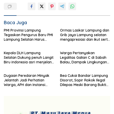
Baca Juga
PMI Provinsi Lampung
Ormas Laskar Lampung dan
Tegaskan Pengurus Baru PMI
Grib jaya Lampung selatan
Lampung Selatan Harus
mengapresiasi dan ikut serta
Responsif dalam Aksi
Menjelang HUT Partai
Kemanusiaan
Demokrat ke 25 tahun, DPC
Kepala DLH Lampung
Warga Pertanyakan
(dewan pimpinan cabang)
Selatan Dukung penuh Langit
Legalitas Galian C di Sabah
Partai Demokrat Lampung
Biru indonesia asri menjelang
Balau, Dampak Lingkungan
Selatan gelar aksi bersih-
HUT Demokrat ke 25 Tahun
Kian Dikeluhkan
bersih pantai dan menanam
pohon
Dugaan Peredaran Minyak
Bea Cukai Bandar Lampung
Jelantah Jadi Perhatian
Disorot, Sopir Rokok Ilegal
Warga, APH dan Instansi
Dilepas Meski Barang Bukti
Terkait Diminta Turun
Disita
Langsung