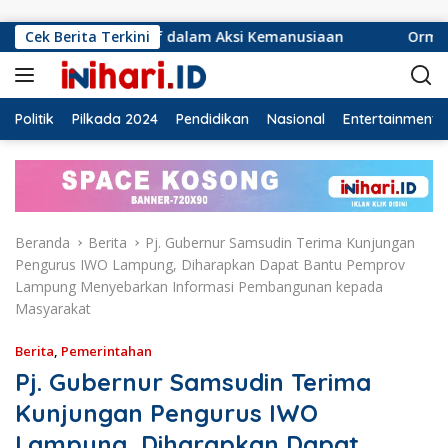
Langsung ke konten
nsif dalam Aksi Kemanusiaan
Cek Berita Terkini
Ormas Laskar Lampung da
Politik
Pilkada 2024
Pendidikan
Nasional
Entertainment
Beranda
Berita
Pj. Gubernur Samsudin Terima Kunjungan
Pengurus IWO Lampung, Diharapkan Dapat Bantu Pemprov
Lampung Menyebarkan Informasi Pembangunan kepada
Masyarakat
Berita
,
Pemerintahan
Pj. Gubernur Samsudin Terima
Kunjungan Pengurus IWO
Lampung, Diharapkan Dapat