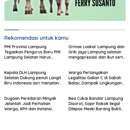
Rekomendasi untuk kamu
PMI Provinsi Lampung
Ormas Laskar Lampung dan
Tegaskan Pengurus Baru PMI
Grib jaya Lampung selatan
Lampung Selatan Harus
mengapresiasi dan ikut serta
Responsif dalam Aksi
Menjelang HUT Partai
Kemanusiaan
Demokrat ke 25 tahun, DPC
Kepala DLH Lampung
Warga Pertanyakan
(dewan pimpinan cabang)
Selatan Dukung penuh Langit
Legalitas Galian C di Sabah
Partai Demokrat Lampung
Biru indonesia asri menjelang
Balau, Dampak Lingkungan
Selatan gelar aksi bersih-
HUT Demokrat ke 25 Tahun
Kian Dikeluhkan
bersih pantai dan menanam
pohon
Dugaan Peredaran Minyak
Bea Cukai Bandar Lampung
Jelantah Jadi Perhatian
Disorot, Sopir Rokok Ilegal
Warga, APH dan Instansi
Dilepas Meski Barang Bukti
Terkait Diminta Turun
Disita
Langsung