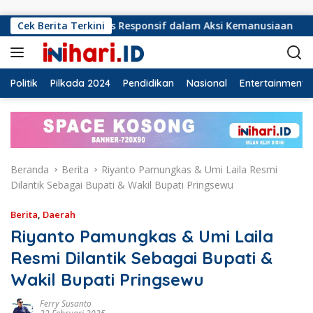
Langsung ke konten
tan Harus Responsif dalam Aksi Kemanusiaan
Cek Berita Terkini
Ormas La
Politik
Pilkada 2024
Pendidikan
Nasional
Entertainment
Beranda
Berita
Riyanto Pamungkas & Umi Laila Resmi
Dilantik Sebagai Bupati & Wakil Bupati Pringsewu
Berita
,
Daerah
Riyanto Pamungkas & Umi Laila
Resmi Dilantik Sebagai Bupati &
Wakil Bupati Pringsewu
Ferry Susanto