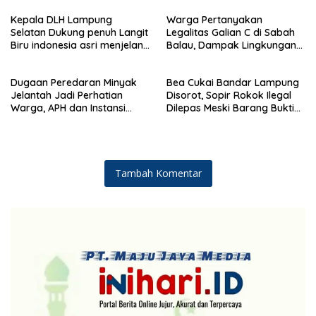
Kemanusiaan
Demokrat ke 25 tahun, DPC
Kepala DLH Lampung
Warga Pertanyakan
(dewan pimpinan cabang)
Selatan Dukung penuh Langit
Legalitas Galian C di Sabah
Partai Demokrat Lampung
Biru indonesia asri menjelang
Balau, Dampak Lingkungan
Selatan gelar aksi bersih-
HUT Demokrat ke 25 Tahun
Kian Dikeluhkan
bersih pantai dan menanam
pohon
Dugaan Peredaran Minyak
Bea Cukai Bandar Lampung
Jelantah Jadi Perhatian
Disorot, Sopir Rokok Ilegal
Warga, APH dan Instansi
Dilepas Meski Barang Bukti
Terkait Diminta Turun
Disita
Langsung
Tambah Komentar