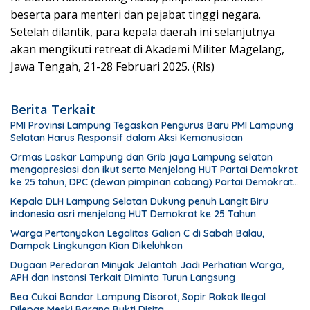
beserta para menteri dan pejabat tinggi negara.
Setelah dilantik, para kepala daerah ini selanjutnya
akan mengikuti retreat di Akademi Militer Magelang,
Jawa Tengah, 21-28 Februari 2025. (Rls)
Berita Terkait
PMI Provinsi Lampung Tegaskan Pengurus Baru PMI Lampung
Selatan Harus Responsif dalam Aksi Kemanusiaan
Ormas Laskar Lampung dan Grib jaya Lampung selatan
mengapresiasi dan ikut serta Menjelang HUT Partai Demokrat
ke 25 tahun, DPC (dewan pimpinan cabang) Partai Demokrat
Lampung Selatan gelar aksi bersih-bersih pantai dan
Kepala DLH Lampung Selatan Dukung penuh Langit Biru
menanam pohon
indonesia asri menjelang HUT Demokrat ke 25 Tahun
Warga Pertanyakan Legalitas Galian C di Sabah Balau,
Dampak Lingkungan Kian Dikeluhkan
Dugaan Peredaran Minyak Jelantah Jadi Perhatian Warga,
APH dan Instansi Terkait Diminta Turun Langsung
Bea Cukai Bandar Lampung Disorot, Sopir Rokok Ilegal
Dilepas Meski Barang Bukti Disita