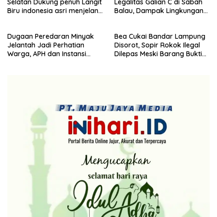
Selatan Dukung penuh Langit
Legalitas Galian C di Sabah
Partai Demokrat Lampung
Biru indonesia asri menjelang
Balau, Dampak Lingkungan
Selatan gelar aksi bersih-
HUT Demokrat ke 25 Tahun
Kian Dikeluhkan
bersih pantai dan menanam
pohon
Dugaan Peredaran Minyak
Bea Cukai Bandar Lampung
Jelantah Jadi Perhatian
Disorot, Sopir Rokok Ilegal
Warga, APH dan Instansi
Dilepas Meski Barang Bukti
Terkait Diminta Turun
Disita
Langsung