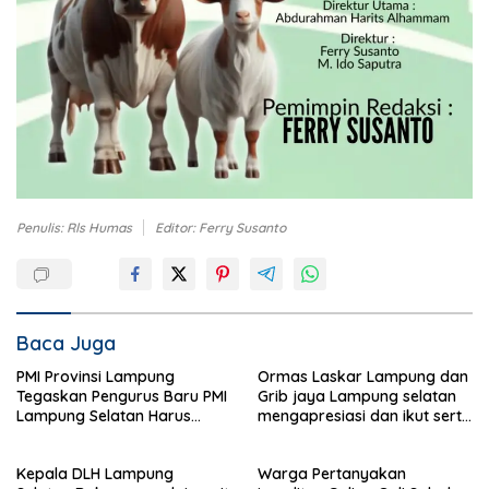
Penulis: Rls Humas
Editor: Ferry Susanto
Baca Juga
PMI Provinsi Lampung
Ormas Laskar Lampung dan
Tegaskan Pengurus Baru PMI
Grib jaya Lampung selatan
Lampung Selatan Harus
mengapresiasi dan ikut serta
Responsif dalam Aksi
Menjelang HUT Partai
Kemanusiaan
Demokrat ke 25 tahun, DPC
Kepala DLH Lampung
Warga Pertanyakan
(dewan pimpinan cabang)