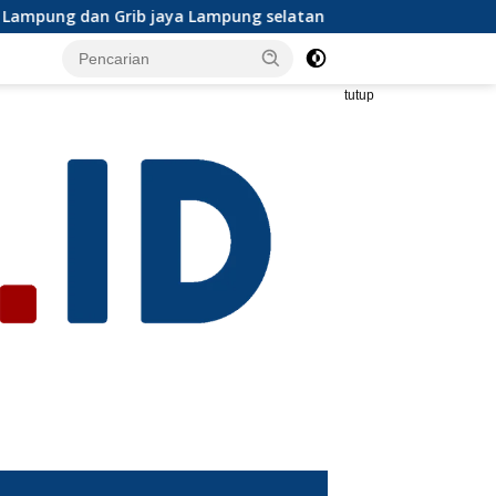
pung selatan mengapresiasi dan ikut serta Menjelang HUT Par
tutup
s