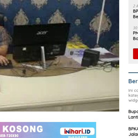
Fl
2 
BP
Be
Pe
30
PM
Ba
da
Ber
Ini 
kate
widg
Bupa
Lant
BPKA
Jala