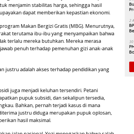
Bu
uk menjamin stabilitas harga, sehingga hasil
Pr
upayakan dapat memberikan kepastian ekonomi.
Fl
2 
 program Makan Bergizi Gratis (MBG). Menurutnya,
BP
Be
rakat terutama ibu-ibu yang menyampaikan bahwa
Pe
dak terlalu mereka butuhkan. Mereka merasa
30
PM
jawab penuh terhadap pemenuhan gizi anak-anak
Ba
da
an justru adalah akses terhadap pendidikan yang
idi juga menjadi keluhan tersendiri. Petani
patkan pupuk subsidi, dan sekalipun tersedia,
ngkau. Bahkan, pernah terjadi kasus di mana
diterima justru diduga merupakan pupuk oplosan,
erikan hasil maksimal.
kan jalan nasional, Yozi menegaskan bahwa salah