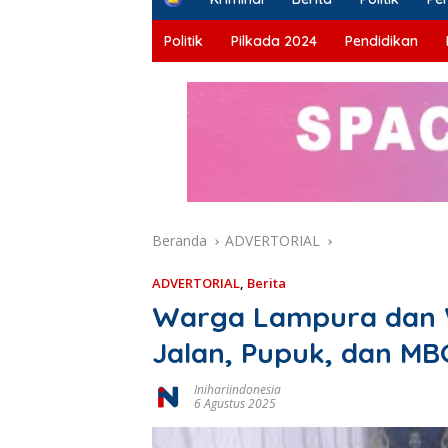
o
m
Politik
Pilkada 2024
Pendidikan
e
Beranda
ADVERTORIAL
ADVERTORIAL
,
Berita
Warga Lampura dan 
Jalan, Pupuk, dan MB
Inihariindonesia
6 Agustus 2025