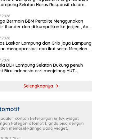
Lampung Selatan Harus Responsif dalam
 Kemanusiaan
li 2026
ga Bermain BBM Pertalite Menggunakan
r thunder dan di kumpulkan ke jerijen , Apri
 Sorotan Warga
li 2026
as Laskar Lampung dan Grib jaya Lampung
tan mengapresiasi dan ikut serta Menjelang
Partai Demokrat ke 25 tahun, DPC (dewan
inan cabang) Partai Demokrat Lampung
li 2026
la DLH Lampung Selatan Dukung penuh
tan gelar aksi bersih-bersih pantai dan
it Biru indonesia asri menjelang HUT
anam pohon
krat ke 25 Tahun
Selengkapnya
tomotif
i adalah contoh keterangan untuk widget
ngan kategori otomotif, anda bisa dengan
dah memasukkannya pada widget.
Agustus 2026