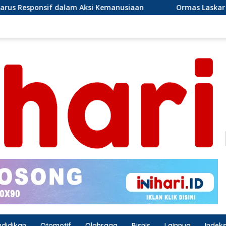
 Kemanusiaan
Ormas Laskar Lampung dan Grib jaya Lam
ndidikan
Otomotif
Olahraga
Bisnis
Lainnya
Indek