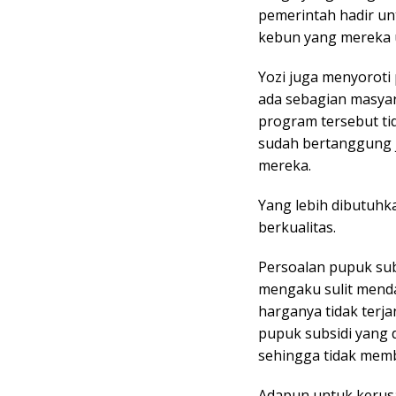
pemerintah hadir unt
kebun yang mereka 
Yozi juga menyoroti
ada sebagian masya
program tersebut ti
sudah bertanggung 
mereka.
Yang lebih dibutuhk
berkualitas.
Persoalan pupuk subs
mengaku sulit menda
harganya tidak terja
pupuk subsidi yang 
sehingga tidak memb
Adapun untuk kerusa