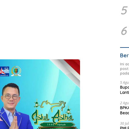
5
6
Ber
Ini 
post
pada
5 Agu
Bupa
Lant
2 Agu
BPKA
Beac
Dae
30 Ju
PMI 