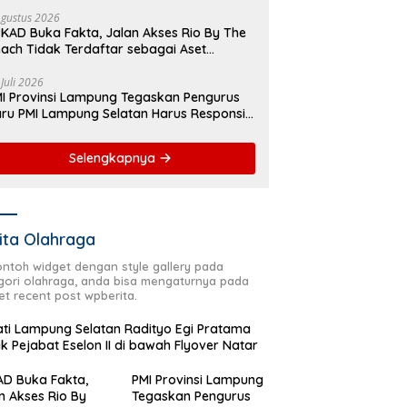
yover Natar
Agustus 2026
KAD Buka Fakta, Jalan Akses Rio By The
ach Tidak Terdaftar sebagai Aset
merintah Daerah
 Juli 2026
I Provinsi Lampung Tegaskan Pengurus
ru PMI Lampung Selatan Harus Responsif
lam Aksi Kemanusiaan
Selengkapnya
ita Olahraga
contoh widget dengan style gallery pada
gori olahraga, anda bisa mengaturnya pada
et recent post wpberita.
ti Lampung Selatan Radityo Egi Pratama
ik Pejabat Eselon II di bawah Flyover Natar
D Buka Fakta,
PMI Provinsi Lampung
n Akses Rio By
Tegaskan Pengurus