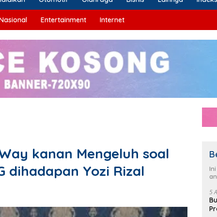
Nasional
Entertainment
Internet
Way kanan Mengeluh soal
B
G dihadapan Yozi Rizal
In
an
5 
Bu
Pr