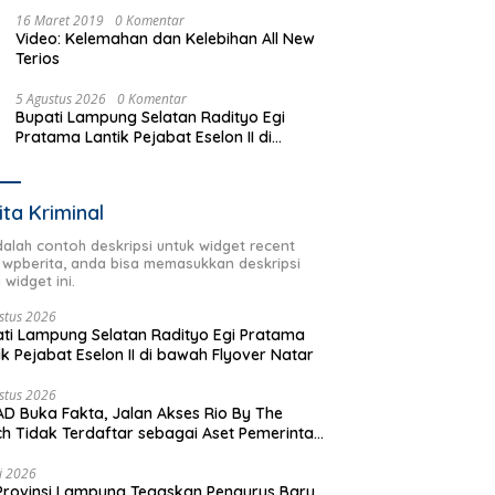
16 Maret 2019
0 Komentar
Video: Kelemahan dan Kelebihan All New
Terios
5 Agustus 2026
0 Komentar
Bupati Lampung Selatan Radityo Egi
Pratama Lantik Pejabat Eselon II di
bawah Flyover Natar
ita Kriminal
adalah contoh deskripsi untuk widget recent
 wpberita, anda bisa memasukkan deskripsi
 widget ini.
stus 2026
ti Lampung Selatan Radityo Egi Pratama
ik Pejabat Eselon II di bawah Flyover Natar
stus 2026
D Buka Fakta, Jalan Akses Rio By The
h Tidak Terdaftar sebagai Aset Pemerintah
rah
li 2026
Provinsi Lampung Tegaskan Pengurus Baru