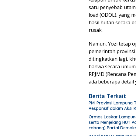
satu penyebab utama
load (ODOL), yang m
hasil hutan secara b
rusak.
Namun, Yozi tetap o
pemerintah provinsi 
ditingkatkan lagi, k
bahwa secara umum,
RPJMD (Rencana Pe
ada beberapa detail 
Berita Terkait
PMI Provinsi Lampung 
Responsif dalam Aksi
Ormas Laskar Lampung 
serta Menjelang HUT P
cabang) Partai Demokr
menanam pohon