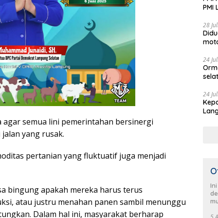
PMI 
Aksi
28 Ju
Didu
moto
Jadi
24 Ju
Orm
sela
HUT 
pimp
24 Ju
Kepa
Sela
Lang
men
Demo
agar semua lini pemerintahan bersinergi
jalan yang rusak.
moditas pertanian yang fluktuatif juga menjadi
O
In
sa bingung apakah mereka harus terus
de
ksi, atau justru menahan panen sambil menunggu
mu
ngkan. Dalam hal ini, masyarakat berharap
5 