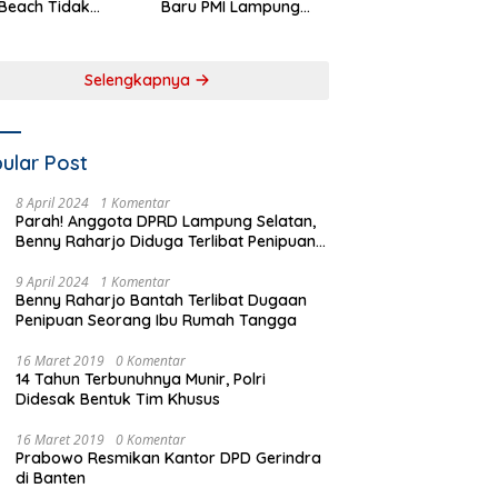
Beach Tidak
Baru PMI Lampung
aftar sebagai
Selatan Harus
 Pemerintah
Responsif dalam Aksi
rah
Kemanusiaan
Selengkapnya
ular Post
8 April 2024
1 Komentar
Parah! Anggota DPRD Lampung Selatan,
Benny Raharjo Diduga Terlibat Penipuan
Seorang Ibu Rumah Tangga
9 April 2024
1 Komentar
Benny Raharjo Bantah Terlibat Dugaan
Penipuan Seorang Ibu Rumah Tangga
16 Maret 2019
0 Komentar
14 Tahun Terbunuhnya Munir, Polri
Didesak Bentuk Tim Khusus
16 Maret 2019
0 Komentar
Prabowo Resmikan Kantor DPD Gerindra
di Banten