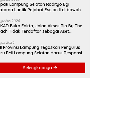
pati Lampung Selatan Radityo Egi
atama Lantik Pejabat Eselon II di bawah
yover Natar
Agustus 2026
KAD Buka Fakta, Jalan Akses Rio By The
ach Tidak Terdaftar sebagai Aset
merintah Daerah
 Juli 2026
I Provinsi Lampung Tegaskan Pengurus
ru PMI Lampung Selatan Harus Responsif
lam Aksi Kemanusiaan
Selengkapnya