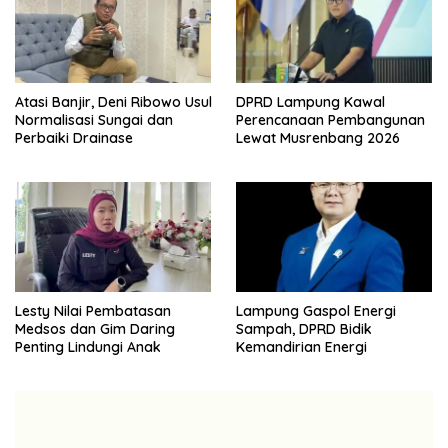
Atasi Banjir, Deni Ribowo Usul
DPRD Lampung Kawal
Normalisasi Sungai dan
Perencanaan Pembangunan
Perbaiki Drainase
Lewat Musrenbang 2026
Lesty Nilai Pembatasan
Lampung Gaspol Energi
Medsos dan Gim Daring
Sampah, DPRD Bidik
Penting Lindungi Anak
Kemandirian Energi