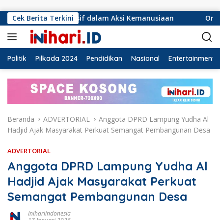
Langsung ke konten
onsif dalam Aksi Kemanusiaan
Cek Berita Terkini
Ormas Laskar Lampung d
Politik
Pilkada 2024
Pendidikan
Nasional
Entertainment
Beranda
ADVERTORIAL
Anggota DPRD Lampung Yudha Al
Hadjid Ajak Masyarakat Perkuat Semangat Pembangunan Desa
ADVERTORIAL
Anggota DPRD Lampung Yudha Al
Hadjid Ajak Masyarakat Perkuat
Semangat Pembangunan Desa
Inihariindonesia