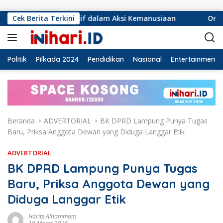
Langsung ke konten
f dalam Aksi Kemanusiaan
Cek Berita Terkini
Ormas Laskar Lampung dan Gr
Politik
Pilkada 2024
Pendidikan
Nasional
Entertainment
Beranda
ADVERTORIAL
BK DPRD Lampung Punya Tugas
Baru, Priksa Anggota Dewan yang Diduga Langgar Etik
ADVERTORIAL
BK DPRD Lampung Punya Tugas
Baru, Priksa Anggota Dewan yang
Diduga Langgar Etik
Harits Alhammam