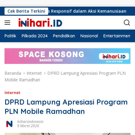
Langsung ke konten
Harus Responsif dalam Aksi Kemanusiaan
Cek Berita Terkini
Ormas Laskar
Politik
Pilkada 2024
Pendidikan
Nasional
Entertainment
Beranda
Internet
DPRD Lampung Apresiasi Program PLN
Mobile Ramadhan
Internet
DPRD Lampung Apresiasi Program
PLN Mobile Ramadhan
Inihariindonesia
9 Maret 2026