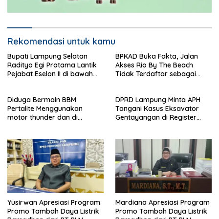
Rekomendasi untuk kamu
Bupati Lampung Selatan
BPKAD Buka Fakta, Jalan
Radityo Egi Pratama Lantik
Akses Rio By The Beach
Pejabat Eselon II di bawah
Tidak Terdaftar sebagai
Flyover Natar
Aset Pemerintah Daerah
Diduga Bermain BBM
DPRD Lampung Minta APH
Pertalite Menggunakan
Tangani Kasus Eksavator
motor thunder dan di
Gentayangan di Register
kumpulkan ke jerijen , Apri
Bukit Rigis
Jadi Sorotan Warga
Yusirwan Apresiasi Program
Mardiana Apresiasi Program
Promo Tambah Daya Listrik
Promo Tambah Daya Listrik