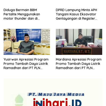
Flyover Natar
Aset Pemerintah Daerah
Diduga Bermain BBM
DPRD Lampung Minta APH
Pertalite Menggunakan
Tangani Kasus Eksavator
motor thunder dan di
Gentayangan di Register
kumpulkan ke jerijen , Apri
Bukit Rigis
Jadi Sorotan Warga
Yusirwan Apresiasi Program
Mardiana Apresiasi Program
Promo Tambah Daya Listrik
Promo Tambah Daya Listrik
Ramadhan dari PT PLN
Ramadhan dari PT PLN
(Persero)
(Persero)