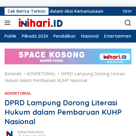
Langsung ke konten
if dalam Aksi Kemanusiaan
Cek Berita Terkini
Ormas Laskar Lampung dan 
Politik
Pilkada 2024
Pendidikan
Nasional
Entertainment
Beranda
ADVERTORIAL
DPRD Lampung Dorong Literasi
Hukum dalam Pembaruan KUHP Nasional
ADVERTORIAL
DPRD Lampung Dorong Literasi
Hukum dalam Pembaruan KUHP
Nasional
Inihariindonesia