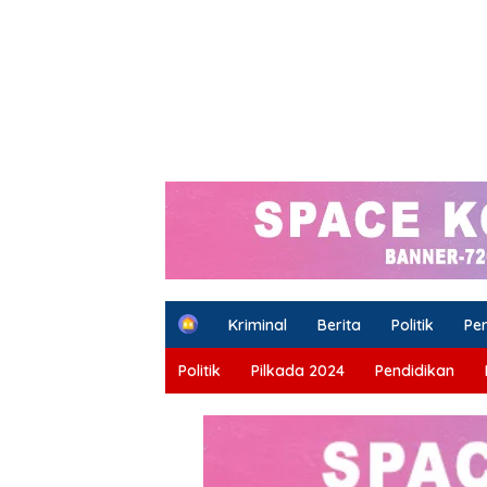
H
Kriminal
Berita
Politik
Pe
o
m
Politik
Pilkada 2024
Pendidikan
e