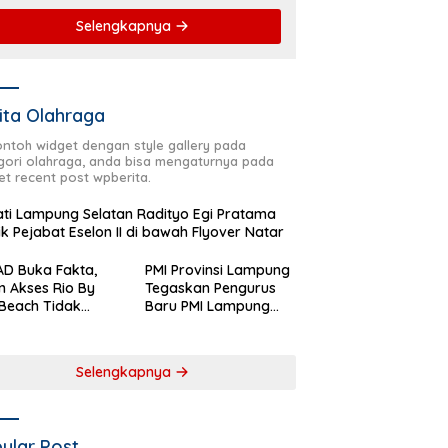
Selengkapnya
ita Olahraga
contoh widget dengan style gallery pada
gori olahraga, anda bisa mengaturnya pada
et recent post wpberita.
ti Lampung Selatan Radityo Egi Pratama
ik Pejabat Eselon II di bawah Flyover Natar
D Buka Fakta,
PMI Provinsi Lampung
n Akses Rio By
Tegaskan Pengurus
Beach Tidak
Baru PMI Lampung
aftar sebagai
Selatan Harus
 Pemerintah
Responsif dalam Aksi
rah
Kemanusiaan
Selengkapnya
ular Post