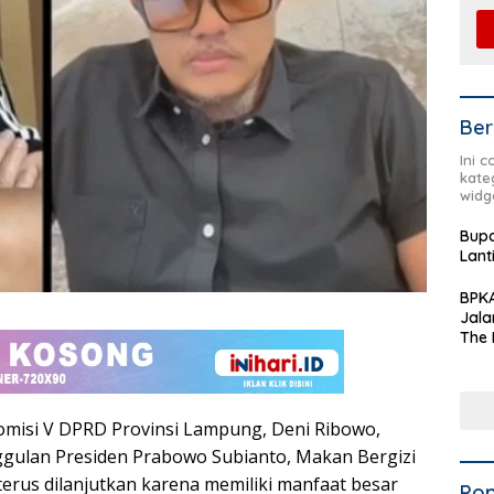
Ber
Ini 
kate
widg
Bupa
Lant
BPKA
Jala
The 
Terd
Aset
Dae
misi V DPRD Provinsi Lampung, Deni Ribowo,
gulan Presiden Prabowo Subianto, Makan Bergizi
terus dilanjutkan karena memiliki manfaat besar
Pop