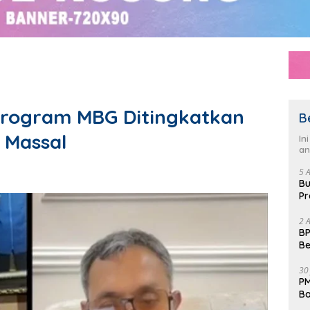
Program MBG Ditingkatkan
B
 Massal
In
an
5 
Bu
Pr
Fl
2 
BP
Be
Pe
30
PM
Ba
da