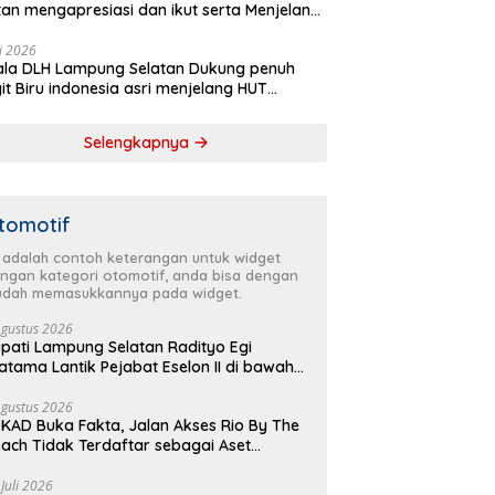
tan mengapresiasi dan ikut serta Menjelang
Partai Demokrat ke 25 tahun, DPC (dewan
inan cabang) Partai Demokrat Lampung
li 2026
la DLH Lampung Selatan Dukung penuh
tan gelar aksi bersih-bersih pantai dan
it Biru indonesia asri menjelang HUT
anam pohon
krat ke 25 Tahun
Selengkapnya
tomotif
i adalah contoh keterangan untuk widget
ngan kategori otomotif, anda bisa dengan
dah memasukkannya pada widget.
Agustus 2026
pati Lampung Selatan Radityo Egi
atama Lantik Pejabat Eselon II di bawah
yover Natar
Agustus 2026
KAD Buka Fakta, Jalan Akses Rio By The
ach Tidak Terdaftar sebagai Aset
merintah Daerah
 Juli 2026