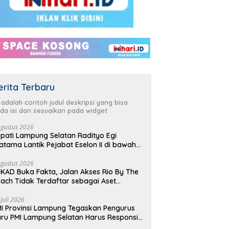
erita Terbaru
i adalah contoh judul deskripsi yang bisa
da isi dan sesuaikan pada widget
Agustus 2026
pati Lampung Selatan Radityo Egi
atama Lantik Pejabat Eselon II di bawah
yover Natar
Agustus 2026
KAD Buka Fakta, Jalan Akses Rio By The
ach Tidak Terdaftar sebagai Aset
merintah Daerah
 Juli 2026
I Provinsi Lampung Tegaskan Pengurus
ru PMI Lampung Selatan Harus Responsif
lam Aksi Kemanusiaan