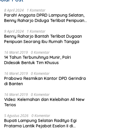
8 April 2024
1 Komentar
Parah! Anggota DPRD Lampung Selatan,
Benny Raharjo Diduga Terlibat Penipuan
Seorang Ibu Rumah Tangga
9 April 2024
1 Komentar
Benny Raharjo Bantah Terlibat Dugaan
Penipuan Seorang Ibu Rumah Tangga
16 Maret 2019
0 Komentar
14 Tahun Terbunuhnya Munir, Polri
Didesak Bentuk Tim Khusus
16 Maret 2019
0 Komentar
Prabowo Resmikan Kantor DPD Gerindra
di Banten
16 Maret 2019
0 Komentar
Video: Kelemahan dan Kelebihan All New
Terios
5 Agustus 2026
0 Komentar
Bupati Lampung Selatan Radityo Egi
Pratama Lantik Pejabat Eselon II di
bawah Flyover Natar