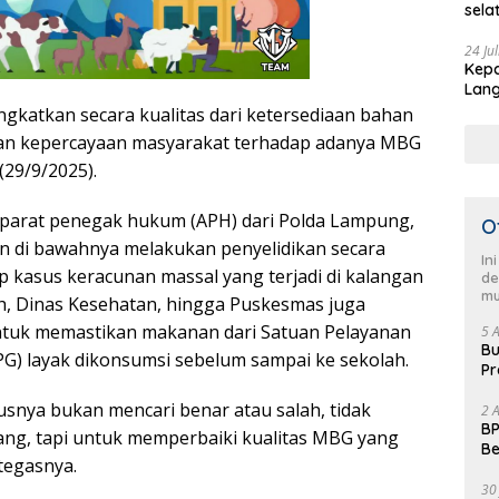
sela
HUT 
pimp
24 Ju
Kepa
Sela
Lang
men
Demo
ngkatkan secara kualitas dari ketersediaan bahan
an kepercayaan masyarakat terhadap adanya MBG
 (29/9/2025).
aparat penegak hukum (APH) dari Polda Lampung,
O
ran di bawahnya melakukan penyelidikan secara
In
 kasus keracunan massal yang terjadi di kalangan
de
mu
ah, Dinas Kesehatan, hingga Puskesmas juga
untuk memastikan makanan dari Satuan Pelayanan
5 
Bu
G) layak dikonsumsi sebelum sampai ke sekolah.
Pr
Fl
kusnya bukan mencari benar atau salah, tidak
2 
BP
g, tapi untuk memperbaiki kualitas MBG yang
Be
 tegasnya.
Pe
30