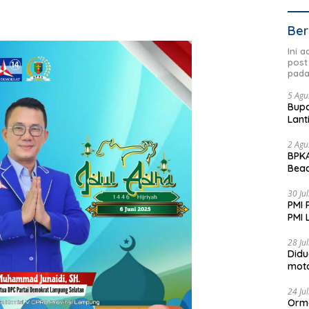
Ber
Ini 
post
pada
5 Agu
Bupa
Lant
2 Agu
BPKA
Beac
Dae
30 Ju
PMI 
PMI 
Aksi
28 Ju
Didu
moto
Jadi
24 Ju
Orm