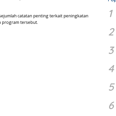
1
ejumlah catatan penting terkait peningkatan
n program tersebut.
2
3
4
5
6