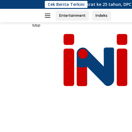
Langsung
artai Demokrat ke 25 tahun, DPC (dewan pimpinan cabang) Par
Cek Berita Terkini
ke
konten
Entertainment
Indeks
tutup