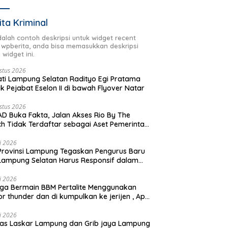
ita Kriminal
adalah contoh deskripsi untuk widget recent
 wpberita, anda bisa memasukkan deskripsi
 widget ini.
stus 2026
ti Lampung Selatan Radityo Egi Pratama
ik Pejabat Eselon II di bawah Flyover Natar
stus 2026
D Buka Fakta, Jalan Akses Rio By The
h Tidak Terdaftar sebagai Aset Pemerintah
rah
li 2026
Provinsi Lampung Tegaskan Pengurus Baru
Lampung Selatan Harus Responsif dalam
 Kemanusiaan
li 2026
ga Bermain BBM Pertalite Menggunakan
r thunder dan di kumpulkan ke jerijen , Apri
 Sorotan Warga
li 2026
as Laskar Lampung dan Grib jaya Lampung