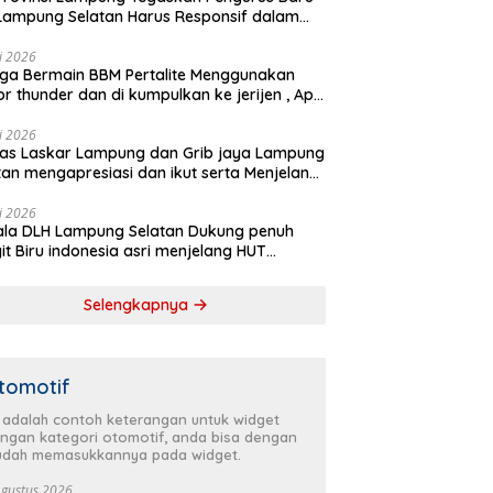
Lampung Selatan Harus Responsif dalam
 Kemanusiaan
li 2026
ga Bermain BBM Pertalite Menggunakan
r thunder dan di kumpulkan ke jerijen , Apri
 Sorotan Warga
li 2026
as Laskar Lampung dan Grib jaya Lampung
tan mengapresiasi dan ikut serta Menjelang
Partai Demokrat ke 25 tahun, DPC (dewan
inan cabang) Partai Demokrat Lampung
li 2026
la DLH Lampung Selatan Dukung penuh
tan gelar aksi bersih-bersih pantai dan
it Biru indonesia asri menjelang HUT
anam pohon
krat ke 25 Tahun
Selengkapnya
tomotif
i adalah contoh keterangan untuk widget
ngan kategori otomotif, anda bisa dengan
dah memasukkannya pada widget.
Agustus 2026