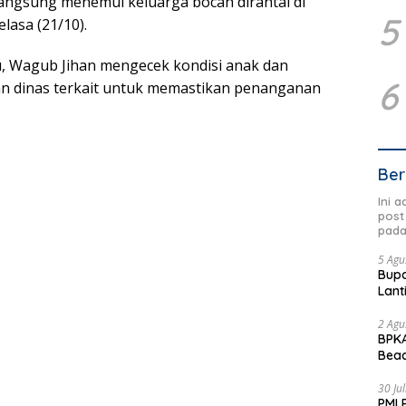
langsung menemui keluarga bocah dirantai di
5
lasa (21/10).
, Wagub Jihan mengecek kondisi anak dan
6
an dinas terkait untuk memastikan penanganan
Ber
Ini 
post
pada
5 Agu
Bupa
Lant
2 Agu
BPKA
Beac
Dae
30 Ju
PMI 