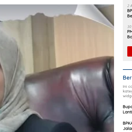
Fl
2 
BP
Be
Pe
30
PM
Ba
da
Ber
Ini 
kate
widg
Bupa
Lant
BPKA
Jala