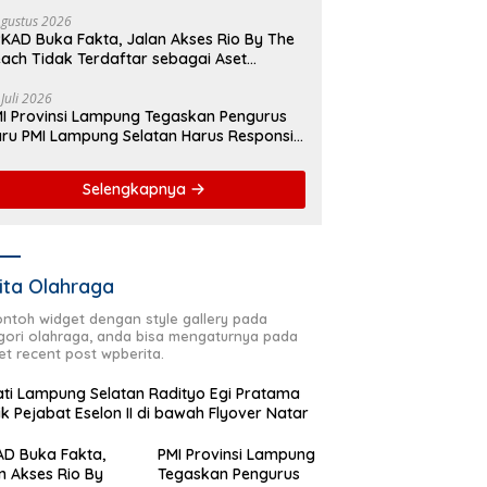
yover Natar
Agustus 2026
KAD Buka Fakta, Jalan Akses Rio By The
ach Tidak Terdaftar sebagai Aset
merintah Daerah
 Juli 2026
I Provinsi Lampung Tegaskan Pengurus
ru PMI Lampung Selatan Harus Responsif
lam Aksi Kemanusiaan
Selengkapnya
ita Olahraga
contoh widget dengan style gallery pada
gori olahraga, anda bisa mengaturnya pada
et recent post wpberita.
ti Lampung Selatan Radityo Egi Pratama
ik Pejabat Eselon II di bawah Flyover Natar
D Buka Fakta,
PMI Provinsi Lampung
n Akses Rio By
Tegaskan Pengurus