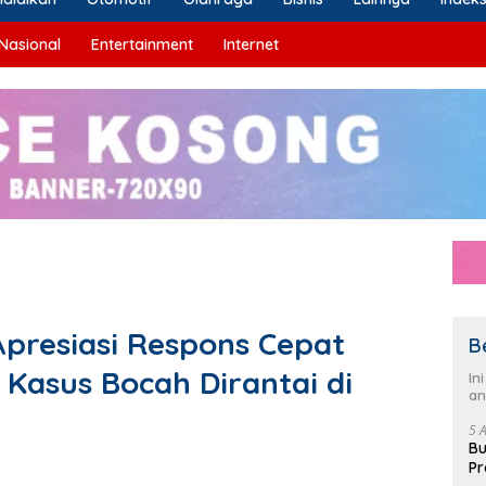
Nasional
Entertainment
Internet
Apresiasi Respons Cepat
B
Kasus Bocah Dirantai di
In
an
5 
Bu
Pr