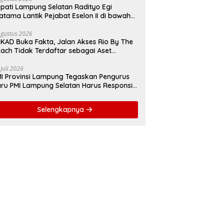
pati Lampung Selatan Radityo Egi
atama Lantik Pejabat Eselon II di bawah
yover Natar
Agustus 2026
KAD Buka Fakta, Jalan Akses Rio By The
ach Tidak Terdaftar sebagai Aset
merintah Daerah
 Juli 2026
I Provinsi Lampung Tegaskan Pengurus
ru PMI Lampung Selatan Harus Responsif
lam Aksi Kemanusiaan
Selengkapnya