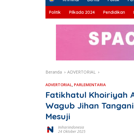
o
m
Politik
Pilkada 2024
Pendidikan
e
Beranda
ADVERTORIAL
ADVERTORIAL
,
PARLEMENTARIA
Fatikhatul Khoiriyah 
Wagub Jihan Tangani 
Mesuji
Inihariindonesia
24 Oktober 2025