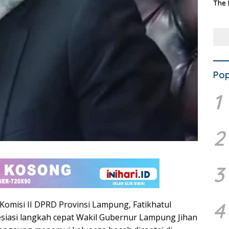
The 
Terd
Aset
Dae
Pop
1
2
3
4
Komisi II DPRD Provinsi Lampung, Fatikhatul
siasi langkah cepat Wakil Gubernur Lampung Jihan