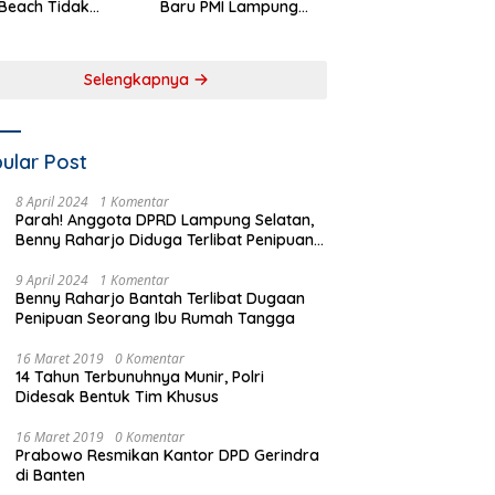
Beach Tidak
Baru PMI Lampung
aftar sebagai
Selatan Harus
 Pemerintah
Responsif dalam Aksi
rah
Kemanusiaan
Selengkapnya
ular Post
8 April 2024
1 Komentar
Parah! Anggota DPRD Lampung Selatan,
Benny Raharjo Diduga Terlibat Penipuan
Seorang Ibu Rumah Tangga
9 April 2024
1 Komentar
Benny Raharjo Bantah Terlibat Dugaan
Penipuan Seorang Ibu Rumah Tangga
16 Maret 2019
0 Komentar
14 Tahun Terbunuhnya Munir, Polri
Didesak Bentuk Tim Khusus
16 Maret 2019
0 Komentar
Prabowo Resmikan Kantor DPD Gerindra
di Banten