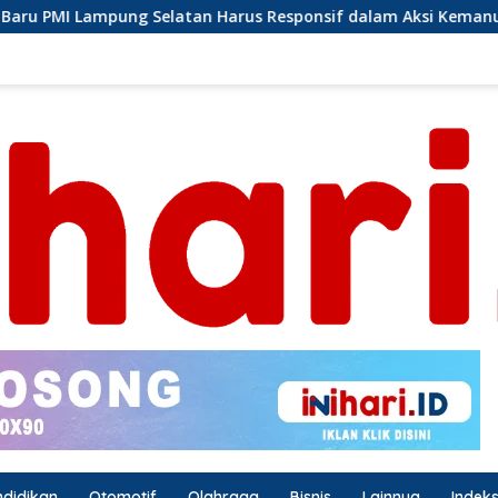
rus Responsif dalam Aksi Kemanusiaan
Ormas Laskar L
ndidikan
Otomotif
Olahraga
Bisnis
Lainnya
Indek