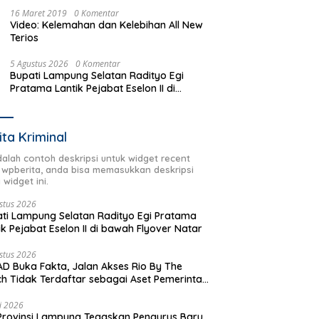
16 Maret 2019
0 Komentar
Video: Kelemahan dan Kelebihan All New
Terios
5 Agustus 2026
0 Komentar
Bupati Lampung Selatan Radityo Egi
Pratama Lantik Pejabat Eselon II di
bawah Flyover Natar
ita Kriminal
adalah contoh deskripsi untuk widget recent
 wpberita, anda bisa memasukkan deskripsi
 widget ini.
stus 2026
ti Lampung Selatan Radityo Egi Pratama
ik Pejabat Eselon II di bawah Flyover Natar
stus 2026
D Buka Fakta, Jalan Akses Rio By The
h Tidak Terdaftar sebagai Aset Pemerintah
rah
li 2026
Provinsi Lampung Tegaskan Pengurus Baru