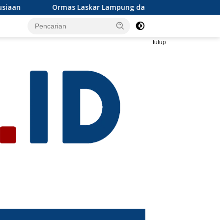
ampung dan Grib jaya Lampung selatan mengapresiasi dan ikut
tutup
s