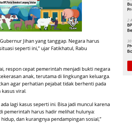
Bu
Pr
Fl
2 
BP
Be
Pe
il Gubernur Jihan yang tanggap. Negara harus
30
PM
tuasi seperti ini,” ujar Fatikhatul, Rabu
Ba
da
ilai, respon cepat pemerintah menjadi bukti negara
kekerasan anak, terutama di lingkungan keluarga.
an agar perhatian pejabat tidak berhenti pada
 kasus viral.
da lagi kasus seperti ini. Bisa jadi muncul karena
di pemerintah harus hadir melihat hulunya:
 hidup, dan kurangnya pendampingan sosial,”