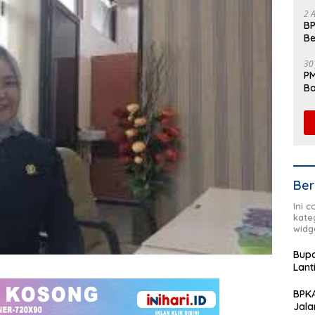
Fl
2 
BP
Be
Pe
30
PM
Ba
da
Ber
Ini 
kate
widg
Bupa
Lant
BPKA
Jala