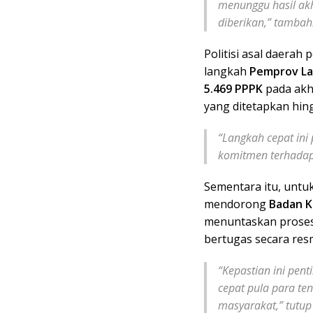
menunggu hasil akh
diberikan,” tambah
Politisi asal daerah
langkah
Pemprov L
5.469 PPPK
pada akhi
yang ditetapkan hin
“Langkah cepat ini 
komitmen terhadap 
Sementara itu, untu
mendorong
Badan K
menuntaskan proses 
bertugas secara resm
“Kepastian ini pent
cepat pula para te
masyarakat,” tutup 