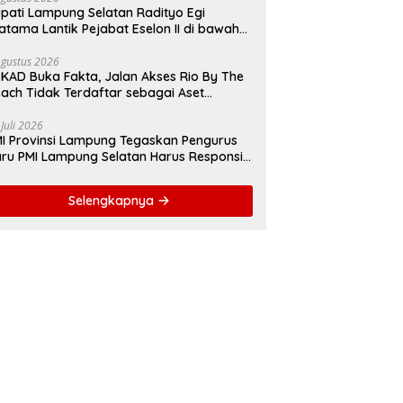
pati Lampung Selatan Radityo Egi
atama Lantik Pejabat Eselon II di bawah
yover Natar
Agustus 2026
KAD Buka Fakta, Jalan Akses Rio By The
ach Tidak Terdaftar sebagai Aset
merintah Daerah
 Juli 2026
I Provinsi Lampung Tegaskan Pengurus
ru PMI Lampung Selatan Harus Responsif
lam Aksi Kemanusiaan
Selengkapnya