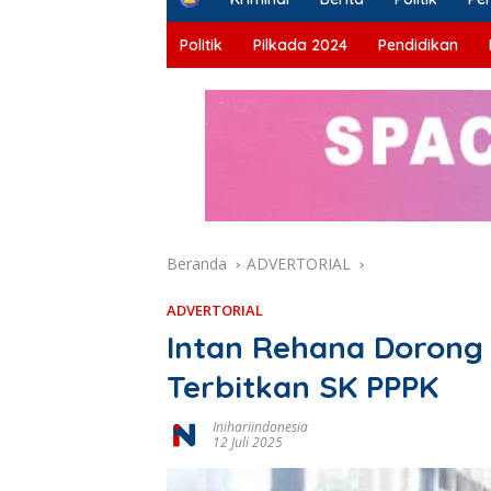
o
m
Politik
Pilkada 2024
Pendidikan
e
Beranda
ADVERTORIAL
ADVERTORIAL
Intan Rehana Doron
Terbitkan SK PPPK
Inihariindonesia
12 Juli 2025