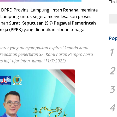
The 
Terd
 DPRD Provinsi Lampung,
Intan Rehana
, meminta
Aset
Dae
i Lampung untuk segera menyelesaikan proses
rahan
Surat Keputusan (SK) Pegawai Pemerintah
erja (PPPK)
yang dinantikan ribuan tenaga
Pop
norer yang menyampaikan aspirasi kepada kami.
1
epastian penerbitan SK. Kami harap Pemprov bisa
ini,” ujar Intan, Jumat (11/7/2025).
2
3
4