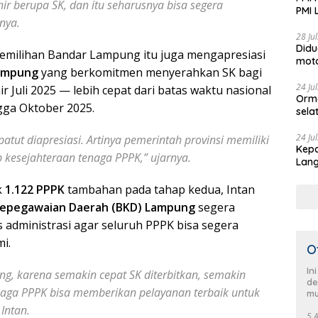
ir berupa SK, dan itu seharusnya bisa segera
PMI 
nya.
Aksi
28 Ju
Didu
 pemilihan Bandar Lampung itu juga mengapresiasi
moto
ampung
yang berkomitmen menyerahkan SK bagi
Jadi
24 Ju
r Juli 2025 — lebih cepat dari batas waktu nasional
Orm
gga Oktober 2025.
sela
HUT 
pimp
24 Ju
patut diapresiasi. Artinya pemerintah provinsi memiliki
Kepa
Sela
kesejahteraan tenaga PPPK,” ujarnya.
Lang
men
Demo
k
1.122 PPPK
tambahan pada tahap kedua, Intan
epegawaian Daerah (BKD) Lampung
segera
administrasi agar seluruh PPPK bisa segera
i.
O
In
ing, karena semakin cepat SK diterbitkan, semakin
de
naga PPPK bisa memberikan pelayanan terbaik untuk
mu
Intan.
5 