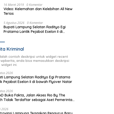
16 Maret 2019
0 Komentar
Video: Kelemahan dan Kelebihan All New
Terios
5 Agustus 2026
0 Komentar
Bupati Lampung Selatan Radityo Egi
Pratama Lantik Pejabat Eselon II di
bawah Flyover Natar
ita Kriminal
adalah contoh deskripsi untuk widget recent
 wpberita, anda bisa memasukkan deskripsi
 widget ini.
stus 2026
ti Lampung Selatan Radityo Egi Pratama
ik Pejabat Eselon II di bawah Flyover Natar
stus 2026
D Buka Fakta, Jalan Akses Rio By The
h Tidak Terdaftar sebagai Aset Pemerintah
rah
li 2026
Provinsi Lampung Tegaskan Pengurus Baru