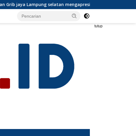
engapresiasi dan ikut serta Menjelang HUT Partai Demokrat 
tutup
s