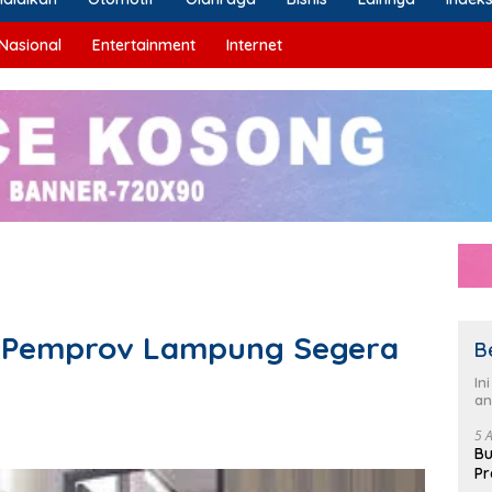
Nasional
Entertainment
Internet
g Pemprov Lampung Segera
B
In
an
5 
Bu
Pr