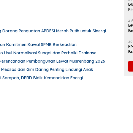
Bu
Pr
Fl
2 
BP
Be
 Dorong Penguatan APDESI Merah Putih untuk Sinergi
Pe
30
an Komitmen Kawal SPMB Berkeadilan
PM
Ba
wo Usul Normalisasi Sungai dan Perbaiki Drainase
da
Perencanaan Pembangunan Lewat Musrenbang 2026
n Medsos dan Gim Daring Penting Lindungi Anak
 Sampah, DPRD Bidik Kemandirian Energi