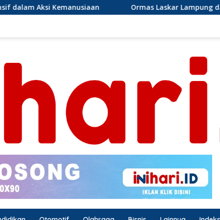
Ormas Laskar Lampung dan Grib jaya Lampung selatan m
ndidikan
Otomotif
Olahraga
Bisnis
Lainnya
Indek