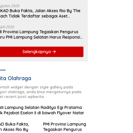
yover Natar
Agustus 2026
KAD Buka Fakta, Jalan Akses Rio By The
ach Tidak Terdaftar sebagai Aset
merintah Daerah
 Juli 2026
I Provinsi Lampung Tegaskan Pengurus
ru PMI Lampung Selatan Harus Responsif
lam Aksi Kemanusiaan
Selengkapnya
ita Olahraga
contoh widget dengan style gallery pada
gori olahraga, anda bisa mengaturnya pada
et recent post wpberita.
ti Lampung Selatan Radityo Egi Pratama
ik Pejabat Eselon II di bawah Flyover Natar
D Buka Fakta,
PMI Provinsi Lampung
n Akses Rio By
Tegaskan Pengurus