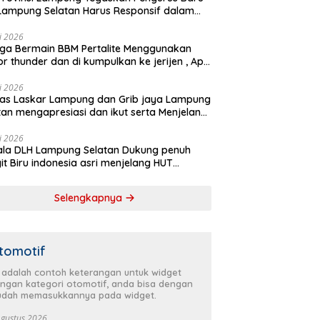
Lampung Selatan Harus Responsif dalam
 Kemanusiaan
li 2026
ga Bermain BBM Pertalite Menggunakan
r thunder dan di kumpulkan ke jerijen , Apri
 Sorotan Warga
li 2026
as Laskar Lampung dan Grib jaya Lampung
tan mengapresiasi dan ikut serta Menjelang
Partai Demokrat ke 25 tahun, DPC (dewan
inan cabang) Partai Demokrat Lampung
li 2026
la DLH Lampung Selatan Dukung penuh
tan gelar aksi bersih-bersih pantai dan
it Biru indonesia asri menjelang HUT
anam pohon
krat ke 25 Tahun
Selengkapnya
tomotif
i adalah contoh keterangan untuk widget
ngan kategori otomotif, anda bisa dengan
dah memasukkannya pada widget.
Agustus 2026