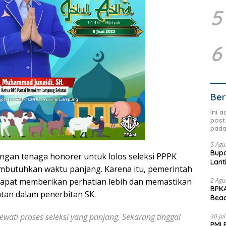
5
6
Ber
Ini 
post
pada
5 Agu
Bupa
angan tenaga honorer untuk lolos seleksi PPPK
Lant
mbutuhkan waktu panjang. Karena itu, pemerintah
dapat memberikan perhatian lebih dan memastikan
2 Agu
BPKA
atan dalam penerbitan SK.
Beac
Dae
wati proses seleksi yang panjang. Sekarang tinggal
30 Ju
PMI 