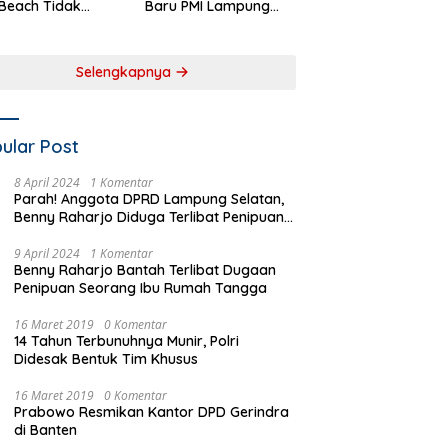
Beach Tidak
Baru PMI Lampung
aftar sebagai
Selatan Harus
 Pemerintah
Responsif dalam Aksi
rah
Kemanusiaan
Selengkapnya
ular Post
8 April 2024
1 Komentar
Parah! Anggota DPRD Lampung Selatan,
Benny Raharjo Diduga Terlibat Penipuan
Seorang Ibu Rumah Tangga
9 April 2024
1 Komentar
Benny Raharjo Bantah Terlibat Dugaan
Penipuan Seorang Ibu Rumah Tangga
16 Maret 2019
0 Komentar
14 Tahun Terbunuhnya Munir, Polri
Didesak Bentuk Tim Khusus
16 Maret 2019
0 Komentar
Prabowo Resmikan Kantor DPD Gerindra
di Banten