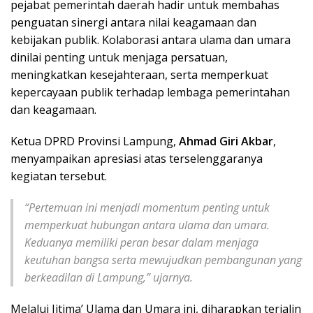
pejabat pemerintah daerah hadir untuk membahas
penguatan sinergi antara nilai keagamaan dan
kebijakan publik. Kolaborasi antara ulama dan umara
dinilai penting untuk menjaga persatuan,
meningkatkan kesejahteraan, serta memperkuat
kepercayaan publik terhadap lembaga pemerintahan
dan keagamaan.
Ketua DPRD Provinsi Lampung,
Ahmad Giri Akbar
,
menyampaikan apresiasi atas terselenggaranya
kegiatan tersebut.
“Pertemuan ini menjadi momentum penting untuk
memperkuat hubungan antara ulama dan umara.
Keduanya memiliki peran besar dalam menjaga
keutuhan bangsa serta mewujudkan pembangunan yang
berkeadilan di Lampung,” ujarnya.
Melalui Ijtima’ Ulama dan Umara ini, diharapkan terjalin