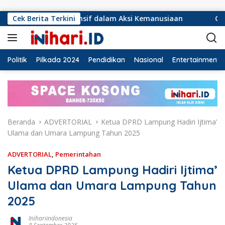
Langsung ke konten
onsif dalam Aksi Kemanusiaan
Cek Berita Terkini
Ormas Laskar Lampung d
Politik
Pilkada 2024
Pendidikan
Nasional
Entertainment
Beranda
ADVERTORIAL
Ketua DPRD Lampung Hadiri Ijtima’
Ulama dan Umara Lampung Tahun 2025
ADVERTORIAL
,
Pemerintahan
Ketua DPRD Lampung Hadiri Ijtima’
Ulama dan Umara Lampung Tahun
2025
Inihariindonesia