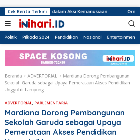
Langsung ke konten
sif dalam Aksi Kemanusiaan
Cek Berita Terkini
Ormas Laskar Lampung dan 
Politik
Pilkada 2024
Pendidikan
Nasional
Entertainment
Beranda
ADVERTORIAL
Mardiana Dorong Pembangunan
Sekolah Garuda sebagai Upaya Pemerataan Akses Pendidikan
Unggul di Lampung
ADVERTORIAL
,
PARLEMENTARIA
Mardiana Dorong Pembangunan
Sekolah Garuda sebagai Upaya
Pemerataan Akses Pendidikan