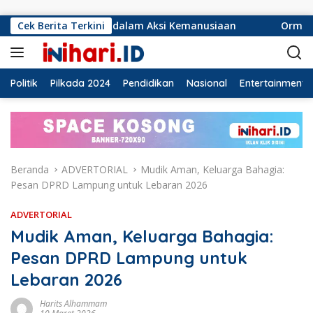
Langsung ke konten
f dalam Aksi Kemanusiaan
Cek Berita Terkini
Ormas Laskar Lampung dan G
Politik
Pilkada 2024
Pendidikan
Nasional
Entertainment
Beranda
ADVERTORIAL
Mudik Aman, Keluarga Bahagia:
Pesan DPRD Lampung untuk Lebaran 2026
ADVERTORIAL
Mudik Aman, Keluarga Bahagia:
Pesan DPRD Lampung untuk
Lebaran 2026
Harits Alhammam