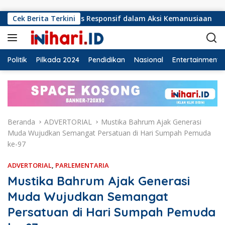
Langsung ke konten
an Harus Responsif dalam Aksi Kemanusiaan
Cek Berita Terkini
Ormas Las
Politik
Pilkada 2024
Pendidikan
Nasional
Entertainment
Beranda
ADVERTORIAL
Mustika Bahrum Ajak Generasi
Muda Wujudkan Semangat Persatuan di Hari Sumpah Pemuda
ke-97
ADVERTORIAL
,
PARLEMENTARIA
Mustika Bahrum Ajak Generasi
Muda Wujudkan Semangat
Persatuan di Hari Sumpah Pemuda