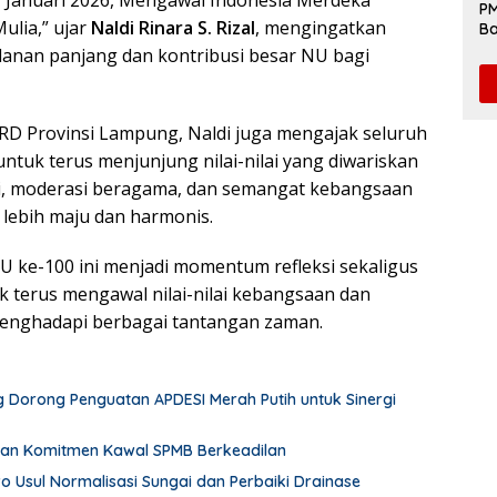
31 Januari 2026, Mengawal Indonesia Merdeka
PM
lia,” ujar
Naldi Rinara S. Rizal
, mengingatkan
Ba
da
alanan panjang dan kontribusi besar NU bagi
D Provinsi Lampung, Naldi juga mengajak seluruh
ntuk terus menjunjung nilai-nilai yang diwariskan
si, moderasi beragama, dan semangat kebangsaan
 lebih maju dan harmonis.
U ke-100 ini menjadi momentum refleksi sekaligus
 terus mengawal nilai-nilai kebangsaan dan
nghadapi berbagai tantangan zaman.
 Dorong Penguatan APDESI Merah Putih untuk Sinergi
an Komitmen Kawal SPMB Berkeadilan
wo Usul Normalisasi Sungai dan Perbaiki Drainase