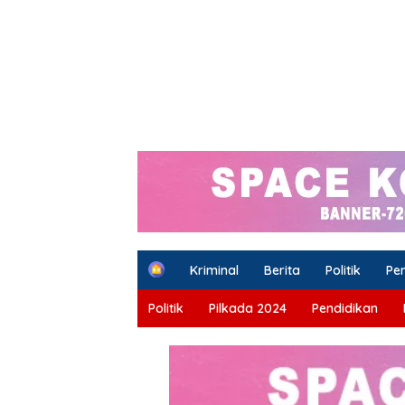
H
Kriminal
Berita
Politik
Pe
o
m
Politik
Pilkada 2024
Pendidikan
e