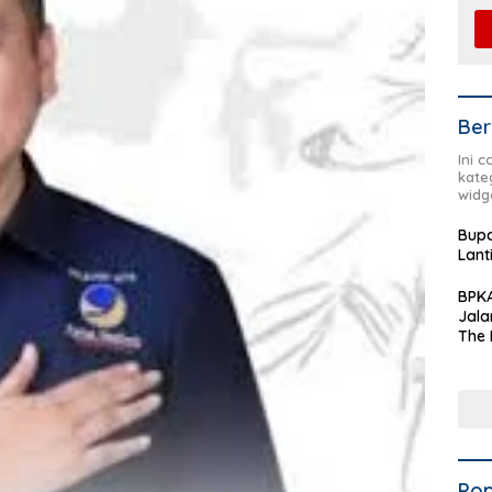
Ber
Ini 
kate
widg
Bupa
Lant
BPKA
Jala
The 
Terd
Aset
Dae
Pop