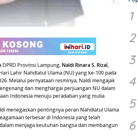
1
2
3
 DPRD Provinsi Lampung,
Naldi Rinara S. Rizal
,
Hari Lahir Nahdlatul Ulama (NU) yang ke-100 pada
4
026. Melalui pernyataan resminya, Naldi mengajak
mengenang dan menghargai perjuangan NU dalam
an Indonesia menuju peradaban yang mulia.
5
ldi menegaskan pentingnya peran Nahdlatul Ulama
keagamaan terbesar di Indonesia yang telah
6
r dalam menjaga keutuhan bangsa dan membangun