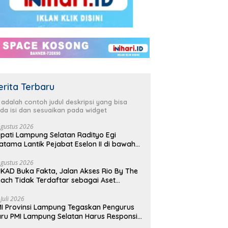
erita Terbaru
i adalah contoh judul deskripsi yang bisa
da isi dan sesuaikan pada widget
Agustus 2026
pati Lampung Selatan Radityo Egi
atama Lantik Pejabat Eselon II di bawah
yover Natar
Agustus 2026
KAD Buka Fakta, Jalan Akses Rio By The
ach Tidak Terdaftar sebagai Aset
merintah Daerah
 Juli 2026
I Provinsi Lampung Tegaskan Pengurus
ru PMI Lampung Selatan Harus Responsif
lam Aksi Kemanusiaan