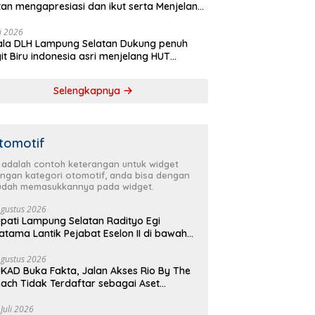
tan mengapresiasi dan ikut serta Menjelang
Partai Demokrat ke 25 tahun, DPC (dewan
inan cabang) Partai Demokrat Lampung
li 2026
la DLH Lampung Selatan Dukung penuh
tan gelar aksi bersih-bersih pantai dan
it Biru indonesia asri menjelang HUT
anam pohon
krat ke 25 Tahun
Selengkapnya
tomotif
i adalah contoh keterangan untuk widget
ngan kategori otomotif, anda bisa dengan
dah memasukkannya pada widget.
Agustus 2026
pati Lampung Selatan Radityo Egi
atama Lantik Pejabat Eselon II di bawah
yover Natar
Agustus 2026
KAD Buka Fakta, Jalan Akses Rio By The
ach Tidak Terdaftar sebagai Aset
merintah Daerah
 Juli 2026