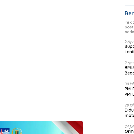
Ber
Ini 
post
pada
5 Agu
Bupa
Lant
2 Agu
BPKA
Beac
Dae
30 Ju
PMI 
PMI 
Aksi
28 Ju
Didu
moto
Jadi
24 Ju
Orm