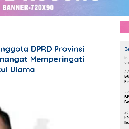
 Anggota DPRD Provinsi
B
mangat Memperingati
In
an
tul Ulama
5 
Bu
Pr
Fl
2 
BP
Be
Pe
30
PM
Ba
da