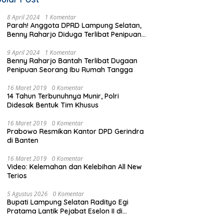
8 April 2024
1 Komentar
Parah! Anggota DPRD Lampung Selatan,
Benny Raharjo Diduga Terlibat Penipuan
Seorang Ibu Rumah Tangga
9 April 2024
1 Komentar
Benny Raharjo Bantah Terlibat Dugaan
Penipuan Seorang Ibu Rumah Tangga
16 Maret 2019
0 Komentar
14 Tahun Terbunuhnya Munir, Polri
Didesak Bentuk Tim Khusus
16 Maret 2019
0 Komentar
Prabowo Resmikan Kantor DPD Gerindra
di Banten
16 Maret 2019
0 Komentar
Video: Kelemahan dan Kelebihan All New
Terios
5 Agustus 2026
0 Komentar
Bupati Lampung Selatan Radityo Egi
Pratama Lantik Pejabat Eselon II di
bawah Flyover Natar