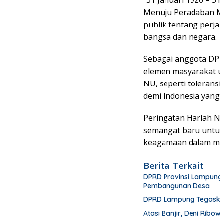
“31 Januari 1926 – 
Menuju Peradaban Mu
publik tentang perj
bangsa dan negara.
Sebagai anggota DPR
elemen masyarakat u
NU, seperti toleran
demi Indonesia yang
Peringatan Harlah N
semangat baru untuk
keagamaan dalam me
Berita Terkait
DPRD Provinsi Lampung
Pembangunan Desa
DPRD Lampung Tegask
Atasi Banjir, Deni Ribo