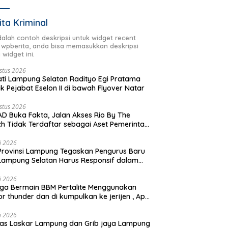
ita Kriminal
adalah contoh deskripsi untuk widget recent
 wpberita, anda bisa memasukkan deskripsi
 widget ini.
stus 2026
ti Lampung Selatan Radityo Egi Pratama
ik Pejabat Eselon II di bawah Flyover Natar
stus 2026
D Buka Fakta, Jalan Akses Rio By The
h Tidak Terdaftar sebagai Aset Pemerintah
rah
li 2026
Provinsi Lampung Tegaskan Pengurus Baru
Lampung Selatan Harus Responsif dalam
 Kemanusiaan
li 2026
ga Bermain BBM Pertalite Menggunakan
r thunder dan di kumpulkan ke jerijen , Apri
 Sorotan Warga
li 2026
as Laskar Lampung dan Grib jaya Lampung