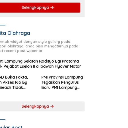
Selengkapnya
ita Olahraga
contoh widget dengan style gallery pada
gori olahraga, anda bisa mengaturnya pada
et recent post wpberita.
ti Lampung Selatan Radityo Egi Pratama
ik Pejabat Eselon II di bawah Flyover Natar
D Buka Fakta,
PMI Provinsi Lampung
n Akses Rio By
Tegaskan Pengurus
Beach Tidak
Baru PMI Lampung
aftar sebagai
Selatan Harus
 Pemerintah
Responsif dalam Aksi
rah
Kemanusiaan
Selengkapnya
ular Post